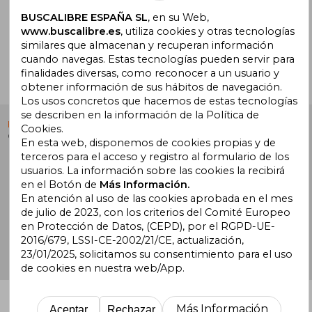
BUSCALIBRE ESPAÑA SL
, en su Web,
¿Necesitas ayuda?
www.buscalibre.es
, utiliza cookies y otras tecnologías
similares que almacenan y recuperan información
cuando navegas. Estas tecnologías pueden servir para
Ir a Centro de Soporte
finalidades diversas, como reconocer a un usuario y
obtener información de sus hábitos de navegación.
Los usos concretos que hacemos de estas tecnologías
se describen en la información de la Política de
Buscalibre España
. Calle Energía, 65, Nave 3 (08940),
Cookies.
Cornellà de Llobregat, Barcelona. Derechos Reservados.
En esta web, disponemos de cookies propias y de
terceros para el acceso y registro al formulario de los
usuarios. La información sobre las cookies la recibirá
en el Botón de
Más Información.
En atención al uso de las cookies aprobada en el mes
de julio de 2023, con los criterios del Comité Europeo
Buscalibre Argentina
|
Buscalibre Chile
|
Buscalibre
en Protección de Datos, (CEPD), por el RGPD-UE-
Colombia
|
Buscalibre Ecuador
|
Buscalibre España
|
Buscalibre Uruguay
|
Buscalibre México
|
Buscalibre
2016/679, LSSI-CE-2002/21/CE, actualización,
Perú
|
Buscalibre Estados Unidos
|
Buscalibre Otros
23/01/2025, solicitamos su consentimiento para el uso
Países
|
Bookdelivery Reino Unido
de cookies en nuestra web/App.
Más Información
Aceptar
Rechazar