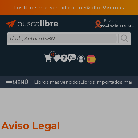
Los libros más vendidos con 5% dto
Ver más
Enviar a
Provincia De Madrid
0
MENÚ
Libros más vendidos
Libros importados más v
Aviso Legal