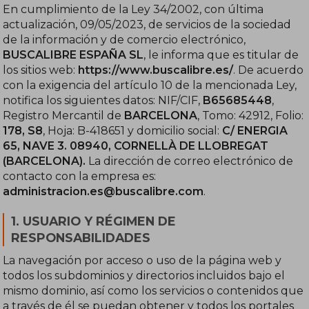
En cumplimiento de la Ley 34/2002, con última
actualización, 09/05/2023, de servicios de la sociedad
de la información y de comercio electrónico,
BUSCALIBRE ESPAÑA SL
, le informa que es titular de
los sitios web:
https://www.buscalibre.es/
. De acuerdo
con la exigencia del artículo 10 de la mencionada Ley,
notifica los siguientes datos: NIF/CIF,
B65685448
,
Registro Mercantil de
BARCELONA
, Tomo: 42912, Folio:
178, S8
, Hoja: B-418651 y domicilio social:
C/ ENERGIA
65, NAVE 3. 08940, CORNELLÀ DE LLOBREGAT
(BARCELONA).
La dirección de correo electrónico de
contacto con la empresa es:
administracion.es@buscalibre.com
.
1. USUARIO Y RÉGIMEN DE
RESPONSABILIDADES
La navegación por acceso o uso de la página web y
todos los subdominios y directorios incluidos bajo el
mismo dominio, así como los servicios o contenidos que
a través de él se puedan obtener y todos los portales