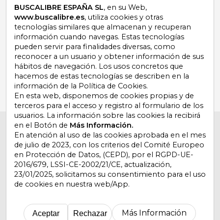
promociones
BUSCALIBRE ESPAÑA SL
, en su Web,
www.buscalibre.es
, utiliza cookies y otras
tecnologías similares que almacenan y recuperan
información cuando navegas. Estas tecnologías
pueden servir para finalidades diversas, como
¿Necesitas ayuda?
reconocer a un usuario y obtener información de sus
hábitos de navegación. Los usos concretos que
hacemos de estas tecnologías se describen en la
Ir a Centro de Soporte
información de la Política de Cookies.
En esta web, disponemos de cookies propias y de
terceros para el acceso y registro al formulario de los
usuarios. La información sobre las cookies la recibirá
en el Botón de
Más Información.
Buscalibre España
. Calle Energía, 65, Nave 3 (08940),
Cornellà de Llobregat, Barcelona. Derechos Reservados.
En atención al uso de las cookies aprobada en el mes
de julio de 2023, con los criterios del Comité Europeo
en Protección de Datos, (CEPD), por el RGPD-UE-
2016/679, LSSI-CE-2002/21/CE, actualización,
23/01/2025, solicitamos su consentimiento para el uso
de cookies en nuestra web/App.
Buscalibre Argentina
|
Buscalibre Chile
|
Buscalibre
Colombia
|
Buscalibre Ecuador
|
Buscalibre España
|
Buscalibre Uruguay
|
Buscalibre México
|
Buscalibre
Más Información
Aceptar
Rechazar
Perú
|
Buscalibre Estados Unidos
|
Buscalibre Otros