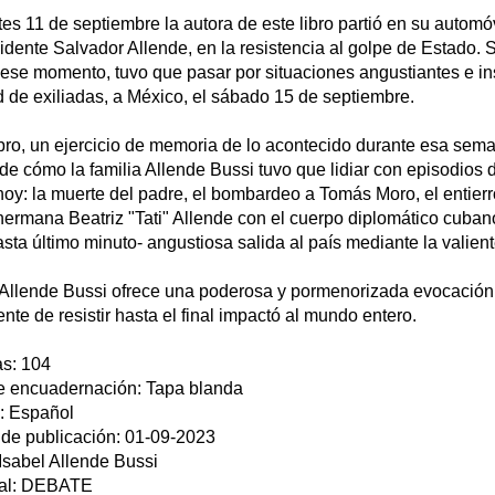
tes 11 de septiembre la autora de este libro partió en su auto
sidente Salvador Allende, en la resistencia al golpe de Estado. 
ese momento, tuvo que pasar por situaciones angustiantes e insó
d de exiliadas, a México, el sábado 15 de septiembre.
ibro, un ejercicio de memoria de lo acontecido durante esa sem
 de cómo la familia Allende Bussi tuvo que lidiar con episodios
hoy: la muerte del padre, el bombardeo a Tomás Moro, el entierr
hermana Beatriz "Tati" Allende con el cuerpo diplomático cubano
hasta último minuto- angustiosa salida al país mediante la valie
 Allende Bussi ofrece una poderosa y pormenorizada evocación
nte de resistir hasta el final impactó al mundo entero.
s: 104
e encuadernación: Tapa blanda
: Español
de publicación: 01-09-2023
 Isabel Allende Bussi
ial: DEBATE