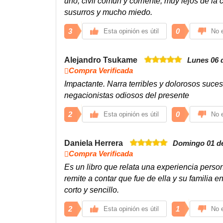
uno, civil común y corriente, muy lejos de la
susurros y mucho miedo.
3
0
Esta opinión es útil
No e
Alejandro Tsukame
Lunes 06 
Compra Verificada
Impactante. Narra terribles y dolorosos suces
negacionistas odiosos del presente
2
0
Esta opinión es útil
No e
Daniela Herrera
Domingo 01 de
Compra Verificada
Es un libro que relata una experiencia perso
remite a contar que fue de ella y su familia 
corto y sencillo.
2
1
Esta opinión es útil
No e