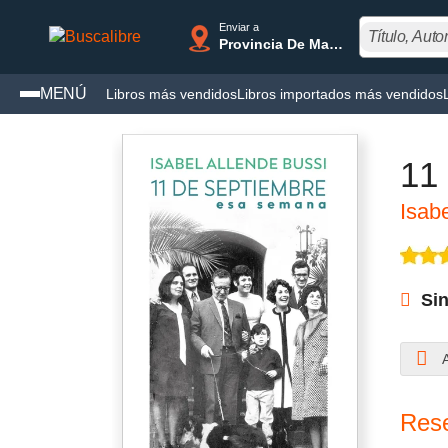
L
Enviar a
Provincia De Madrid
MENÚ
Libros más vendidos
Libros importados más vendidos
11
Isab
Si
A
Rese