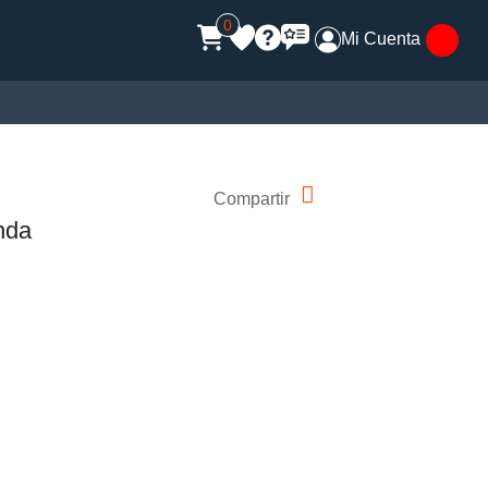
s
0
Mi Cuenta
Compartir
nda