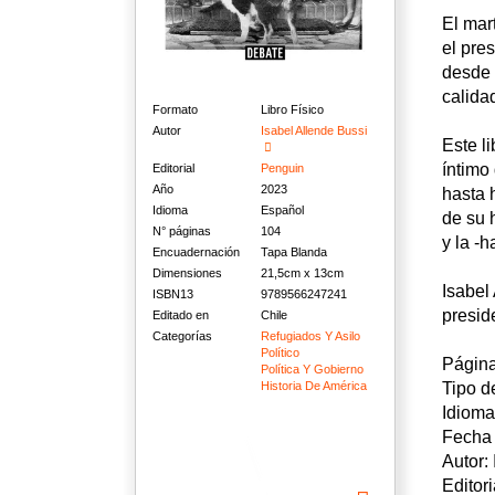
El mar
el pre
desde 
calida
Formato
Libro Físico
Autor
Isabel Allende Bussi
Este l
íntimo
Editorial
Penguin
Año
2023
hasta 
Idioma
Español
de su 
N° páginas
104
y la -
Encuadernación
Tapa Blanda
Dimensiones
21,5cm x 13cm
Isabel
ISBN13
9789566247241
preside
Editado en
Chile
Categorías
Refugiados Y Asilo
Político
Página
Política Y Gobierno
Tipo d
Historia De América
Idioma
Fecha 
Autor:
Editor