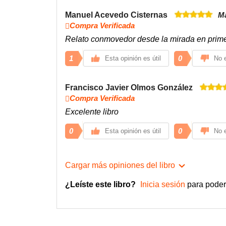
Manuel Acevedo Cisternas
Ma
Compra Verificada
Relato conmovedor desde la mirada en prim
1
0
Esta opinión es útil
No e
Francisco Javier Olmos González
Compra Verificada
Excelente libro
0
0
Esta opinión es útil
No e
Cargar más opiniones del libro
¿Leíste este libro?
Inicia sesión
para poder