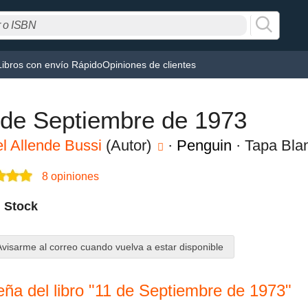
os libros más vendidos con 5% dto
Ver má
Libros con envío Rápido
Opiniones de clientes
 de Septiembre de 1973
el Allende Bussi
(Autor)
·
Penguin
· Tapa Bla
8 opiniones
n Stock
visarme al correo cuando vuelva a estar disponible
ña del libro "11 de Septiembre de 1973"