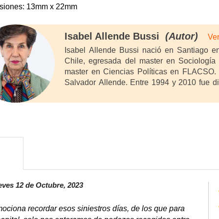
siones: 13mm x 22mm
Isabel Allende Bussi
(Autor)
Ver
Isabel Allende Bussi nació en Santiago e
Chile, egresada del master en Sociología
master en Ciencias Políticas en FLACSO. 
Salvador Allende. Entre 1994 y 2010 fue d
Diputados y Diputadas en 2003. A su 
Vicepresidenta y luego, en 2015, Presidenta
primera mujer ejercer el cargo. Entre marz
la Región de Atacama. En 2017 fue electa Vi
(IS), cargo que desempeña en la actualidad
la Región de Valparaíso. Hoy participa de
Climático y Bienes Nacionales; de la Mujer 
Territorios Especiales; y de Recursos Hídric
impulsado un gran Pacto y Estrategia Nacion
eves 12 de Octubre, 2023
mociona recordar esos siniestros días, de los que para