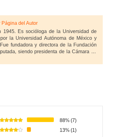
 Página del Autor
n 1945. Es socióloga de la Universidad de
 por la Universidad Autónoma de México y
Fue fundadora y directora de la Fundación
iputada, siendo presidenta de la Cámara de
vez, fue elegida en varias ocasiones
 del Partido Socialista de Chile, siendo la
o del 2010 y marzo de 2018 fue Senadora por
cepresidenta de la Internacional Socialista
. En marzo de 2018 fue electa Senadora por
 las comisiones de Medio Ambiente, Cambio
y Equidad de Género; de Zonas Fronterizas y
os, Desertificación y Sequía, desde donde ha
al por el Agua.
88% (7)
13% (1)