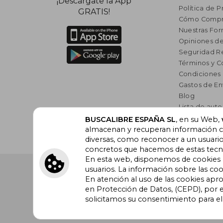
¡Descárgate la App
Política de P
GRATIS!
Cómo Compr
Nuestras Fo
Opiniones de
Seguridad R
Términos y C
Condiciones
Gastos de En
Blog
Lista de auto
Incentivo a l
BUSCALIBRE ESPAÑA SL
, en su Web,
almacenan y recuperan información cu
Libros Rec
diversas, como reconocer a un usuari
concretos que hacemos de estas tecnol
En esta web, disponemos de cookies pr
Buscalibre España
. Calle Energía, 65, Nave 3 (08940
usuarios. La información sobre las coo
Barcelona. Derechos Reservados.
En atención al uso de las cookies apr
en Protección de Datos, (CEPD), por e
solicitamos su consentimiento para e
Buscalibre Argentina
|
Buscalibre Chile
|
Buscali
Perú
|
Buscalibre Estados Unidos
|
Buscalibre Ot