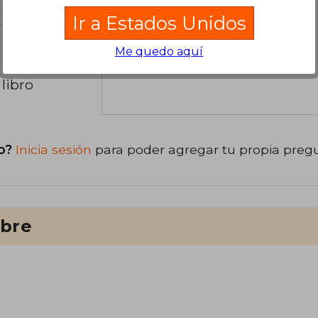
Ir a Estados Unidos
Me quedo aquí
libro
o?
Inicia sesión
para poder agregar tu propia preg
ibre