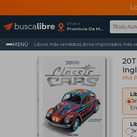
L
Enviar a
Provincia De Madrid
MENÚ
Libros más vendidos
Libros importados más v
20T
Ingl
Phil 
Li
Or
En
Li
Or