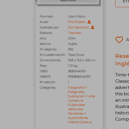
En
Formato
Libro Físico
Autor
Phil Patton
Ilustrado por
Jim Heimann
Editorial
Taschen
Año
2014
A
Idioma
Inglés
N° páginas
592
Rese
Encuadernación
Tapa Dura
Dimensiones
19.8 x 15.5 x 3.8 cm
Inglé
Peso
1.13 kg.
ISBN
3836546159
Time-t
ISBN13
9783836546157
Classi
N° edición
1
advert
Categorías
Fotografía Y
Fotógrafos
this b
Ilustración Y Arte
an int
Comercial
Publicidad
illust
Vehículos
histor
Terrestres Y
Automotores:
Compa
Interés General