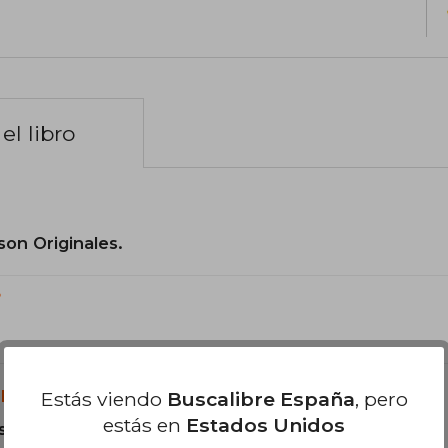
el libro
son Originales.
?
libro?
Estás viendo
Buscalibre España
, pero
estás en
Estados Unidos
s Tapa Dura.