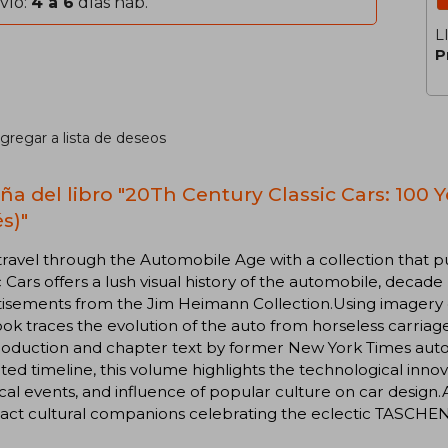
vío:
4 a 6
días háb.
L
P
gregar a lista de deseos
ña del libro "20Th Century Classic Cars: 100 
s)"
ravel through the Automobile Age with a collection that put
c Cars offers a lush visual history of the automobile, decade
isements from the Jim Heimann Collection.Using imagery cu
ook traces the evolution of the auto from horseless carria
roduction and chapter text by former New York Times automo
rated timeline, this volume highlights the technological inn
ical events, and influence of popular culture on car design.
ct cultural companions celebrating the eclectic TASCHEN