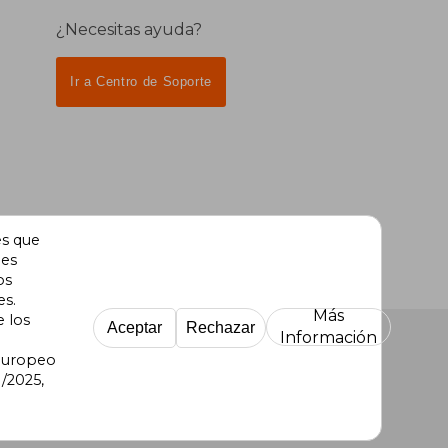
¿Necesitas ayuda?
Ir a Centro de Soporte
es que
des
os
es.
Más
e los
Aceptar
Rechazar
Información
 Europeo
/2025,
re Uruguay
|
Buscalibre México
|
Buscalibre