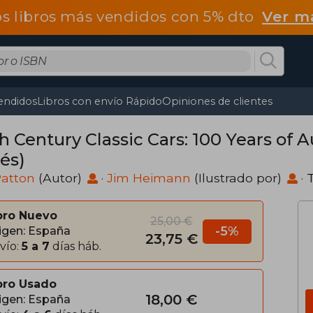
os libros más vendidos con 5% dto
Ver m
endidos
Libros con envío Rápido
Opiniones de clientes
h Century Classic Cars: 100 Years of 
és)
Patton
(Autor)
·
Jim Heimann
(Ilustrado por)
·
bro Nuevo
25,00 €
-5%
igen: España
23,75 €
vío:
5 a 7
días háb.
bro Usado
18,00 €
igen: España