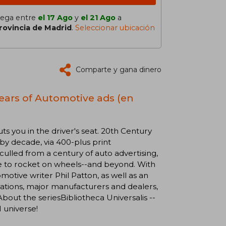
lega entre
el 17 Ago
y
el 21 Ago
a
rovincia de Madrid
.
Seleccionar ubicación
Comparte y gana dinero
Years of Automotive ads (en
s you in the driver's seat. 20th Century
 by decade, via 400-plus print
lled from a century of auto advertising,
ge to rocket on wheels--and beyond. With
tive writer Phil Patton, as well as an
ovations, major manufacturers and dealers,
About the seriesBibliotheca Universalis --
 universe!