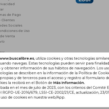
rivacidad
ar
rmas de Pago
 Clientes
edes Sociales
ondiciones de Uso
 de Venta
vío
res
a Lectura
www.buscalibre.es
, utiliza cookies y otras tecnologías similar
ando navegas. Estas tecnologías pueden servir para finalida
omendados
o y obtener información de sus hábitos de navegación. Los us
ogías se describen en la información de la Política de Cooki
opias y de terceros para el acceso y registro al formulario d
), Cornellà de Llobregat,
kies la recibirá en el Botón de
Más Información.
obada en el mes de julio de 2023, con los criterios del Comité
l RGPD-UE-2016/679, LSSI-CE-2002/21/CE, actualización, 23/01
l uso de cookies en nuestra web/App.
bre Colombia
|
Buscalibre Ecuador
|
Buscalibre España
|
Buscalib
ros Países
|
Bookdelivery Reino Unido