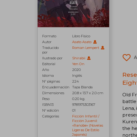
Formato
Libro Físico
Autor
Asato Asato
Traducido
Roman Lempert
por
A
Ilustrado por
Shirabii
Editorial
Yen On
Año
2020
Reseñ
Idioma
Inglés
Eight
N° páginas
224
Encuadernación
Tapa Blanda
Dimensiones
20.8 x 13.7 x 2.0 cm
Old Fr
Peso
0.20 kg.
battle
ISBN13
9781975303167
Lena, 
N° edición
01
presen
Categorías
Ficción Infantil /
Kurena
Ficción Juvenil:
«ranobe» (novelas
the he
Ligeras De Estilo
north
Japonés)