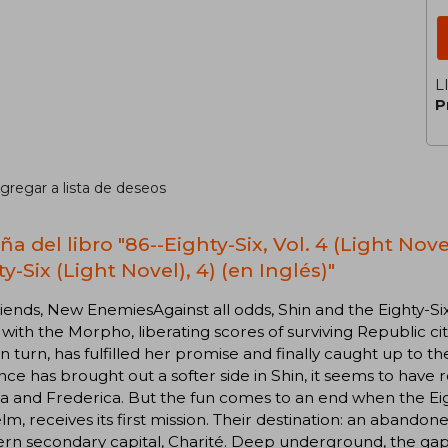
L
P
gregar a lista de deseos
a del libro "86--Eighty-Six, Vol. 4 (Light Nov
y-Six (Light Novel), 4) (en Inglés)"
iends, New EnemiesAgainst all odds, Shin and the Eighty-S
 with the Morpho, liberating scores of surviving Republic c
in turn, has fulfilled her promise and finally caught up to
ce has brought out a softer side in Shin, it seems to have r
 and Frederica. But the fun comes to an end when the Eigh
lm, receives its first mission. Their destination: an abando
ern secondary capital, Charité. Deep underground, the ga