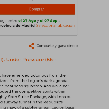
Comprar
lega entre
el 27 Ago
y
el 07 Sep
a
rovincia de Madrid
.
Seleccionar ubicación
Comparte y gana dinero
el): Under Pressure (86--
ix have emerged victorious from their
itizens from the Legion's dark agenda.
 the Spearhead squadron. And while her
oused the competitive spirits within
ty-Sixth Strike Package, with Lena at
ned subway tunnel in the Republic's
ping maw of a subterranean Legion base