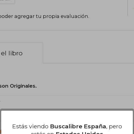
poder agregar tu propia evaluación
.
el libro
son Originales.
?
Estás viendo
Buscalibre España
, pero
libro?
estás en
Estados Unidos