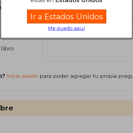
s Tapa Blanda.
Ir a Estados Unidos
Me quedo aquí
libro
o?
Inicia sesión
para poder agregar tu propia preg
ibre