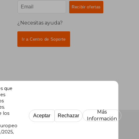
¿Necesitas ayuda?
Ir a Centro de Soporte
es que
des
os
es.
Más
e los
Aceptar
Rechazar
Información
 Europeo
/2025,