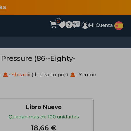
ás
0
Mi Cuenta
r Pressure (86--Eighty-
)
·
Shirabii
(Ilustrado por)
·
Yen on
Libro Nuevo
Quedan más de 100 unidades
18,66 €