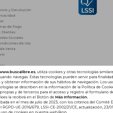
Envío y Devolución
rivacidad
ar
rmas de Pago
 Clientes
edes Sociales
ondiciones de Uso
 de Venta
vío
res
a Lectura
www.buscalibre.es
, utiliza cookies y otras tecnologías similar
omendados
ando navegas. Estas tecnologías pueden servir para finalida
o y obtener información de sus hábitos de navegación. Los us
ogías se describen en la información de la Política de Cooki
opias y de terceros para el acceso y registro al formulario d
), Cornellà de Llobregat,
kies la recibirá en el Botón de
Más Información.
obada en el mes de julio de 2023, con los criterios del Comité
l RGPD-UE-2016/679, LSSI-CE-2002/21/CE, actualización, 23/01
l uso de cookies en nuestra web/App.