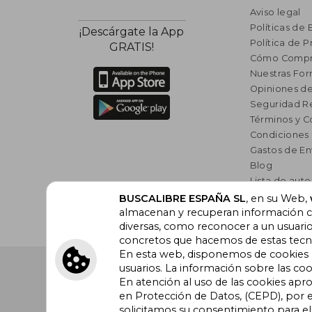
Aviso legal
Políticas de 
¡Descárgate la App
Política de P
GRATIS!
Cómo Compr
Nuestras Fo
Opiniones de
Seguridad R
Términos y C
Condiciones
Gastos de En
Blog
Lista de auto
Incentivo a l
BUSCALIBRE ESPAÑA SL
, en su Web,
Libros Rec
almacenan y recuperan información cu
diversas, como reconocer a un usuari
concretos que hacemos de estas tecnol
En esta web, disponemos de cookies pr
Buscalibre España
. Calle Energía, 65, Nave 3 (08940
usuarios. La información sobre las coo
Barcelona. Derechos Reservados.
En atención al uso de las cookies apr
en Protección de Datos, (CEPD), por e
solicitamos su consentimiento para e