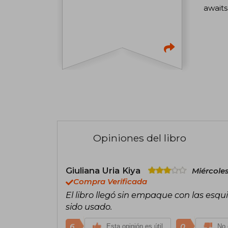
awaits
Opiniones del libro
Giuliana Uria Kiya
Miércoles
Compra Verificada
El libro llegó sin empaque con las esq
sido usado.
6
0
Esta opinión es útil
No 