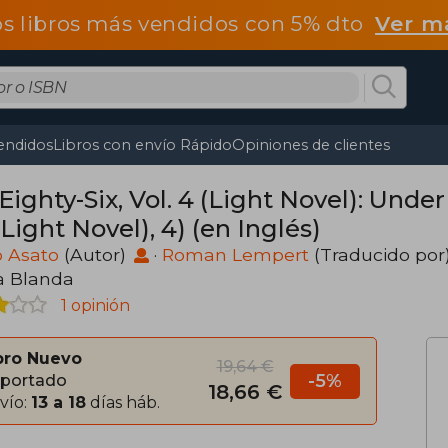
os libros más vendidos con 5% dto
Ver m
endidos
Libros con envío Rápido
Opiniones de clientes
Eighty-Six, Vol. 4 (Light Novel): Unde
(Light Novel), 4) (en Inglés)
o Asato
(Autor)
·
Roman Lempert
(Traducido por
a Blanda
1 opinión
bro Nuevo
19,64 €
-5%
portado
18,66 €
vío:
13 a 18
días háb.