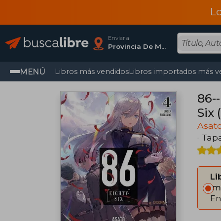
L
Enviar a
Provincia De Madrid
MENÚ
Libros más vendidos
Libros importados más v
86--
Six 
Asat
· Tap
Li
Im
En