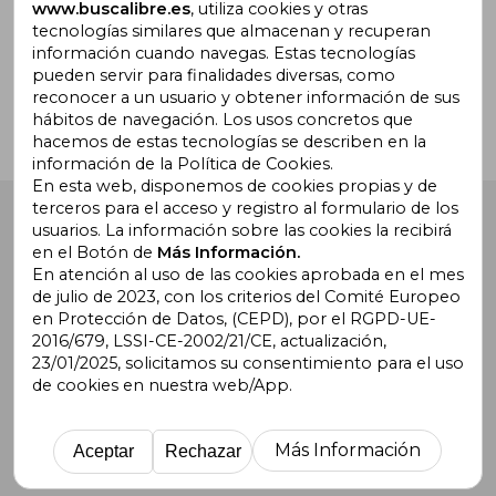
www.buscalibre.es
, utiliza cookies y otras
tecnologías similares que almacenan y recuperan
¿Necesitas ayuda?
información cuando navegas. Estas tecnologías
pueden servir para finalidades diversas, como
reconocer a un usuario y obtener información de sus
Ir a Centro de Soporte
hábitos de navegación. Los usos concretos que
hacemos de estas tecnologías se describen en la
información de la Política de Cookies.
En esta web, disponemos de cookies propias y de
terceros para el acceso y registro al formulario de los
Buscalibre España
. Calle Energía, 65, Nave 3 (08940),
usuarios. La información sobre las cookies la recibirá
Cornellà de Llobregat, Barcelona. Derechos Reservados.
en el Botón de
Más Información.
En atención al uso de las cookies aprobada en el mes
de julio de 2023, con los criterios del Comité Europeo
en Protección de Datos, (CEPD), por el RGPD-UE-
2016/679, LSSI-CE-2002/21/CE, actualización,
23/01/2025, solicitamos su consentimiento para el uso
de cookies en nuestra web/App.
Buscalibre Argentina
|
Buscalibre Chile
|
Buscalibre
Colombia
|
Buscalibre Ecuador
|
Buscalibre España
|
Buscalibre Uruguay
|
Buscalibre México
|
Buscalibre
Más Información
Aceptar
Rechazar
Perú
|
Buscalibre Estados Unidos
|
Buscalibre Otros
Países
|
Bookdelivery Reino Unido