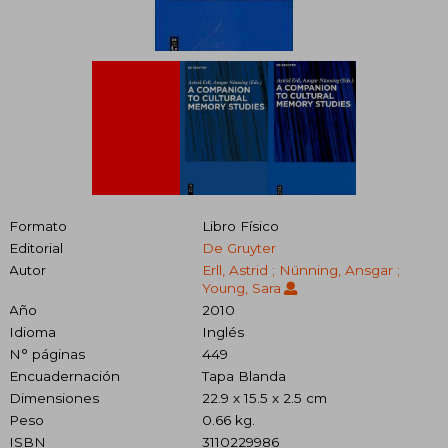
Formato
Libro Físico
Editorial
De Gruyter
Autor
Erll, Astrid ; Nünning, Ansgar ;
Young, Sara
Año
2010
Idioma
Inglés
N° páginas
449
Encuadernación
Tapa Blanda
Dimensiones
22.9 x 15.5 x 2.5 cm
Peso
0.66 kg.
ISBN
3110229986