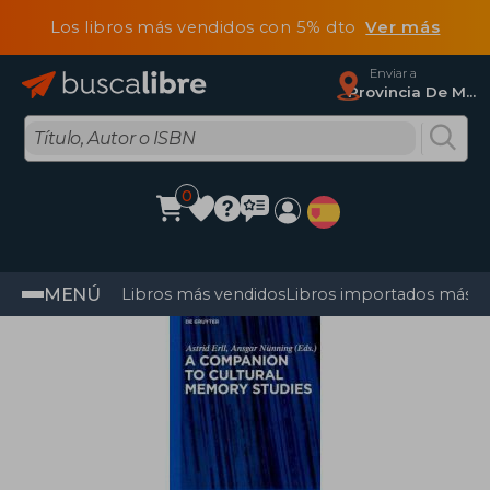
Los libros más vendidos con 5% dto
Ver más
Enviar a
Provincia De Madrid
0
MENÚ
Libros más vendidos
Libros importados más v