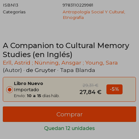
ISBN13
9783110229981
Categorías
Antropología Social Y Cultural,
Etnografía
A Companion to Cultural Memory
Studies (en Inglés)
Erll, Astrid ; Nünning, Ansgar ; Young, Sara
(Autor) ·
de Gruyter
· Tapa Blanda
Libro Nuevo
29,31 €
-5%
Importado
27,84 €
Envío:
10 a 15
días háb.
Comprar
Quedan 12 unidades