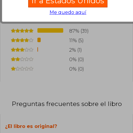
Ir a Estados Unidos
¿Leíste este libro?
Inicia sesión
para poder
Me quedo aquí
agregar tu propia evaluación
.
87% (39)
11% (5)
2% (1)
0% (0)
0% (0)
Preguntas frecuentes sobre el libro
¿El libro es original?