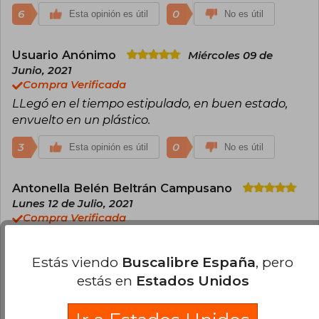
6
0
Esta opinión es útil
No es útil
Usuario Anónimo
Miércoles 09 de
Junio, 2021
Compra Verificada
LLegó en el tiempo estipulado, en buen estado,
envuelto en un plástico.
3
0
Esta opinión es útil
No es útil
Antonella Belén Beltrán Campusano
Lunes 12 de Julio, 2021
Compra Verificada
Ame el libro
Estás viendo
Buscalibre España
, pero
3
0
Esta opinión es útil
No es útil
estás en
Estados Unidos
Cargar más opiniones del libro