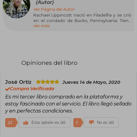
(Autor)
Ver Página del Autor
Rachael Lippincott nació en Filadelfia y se crió
en el condado de Bucks, Pennsylvania. Tiene
Ver más
una licenciatura en escritura inglesa de la
Universidad de Pittsburgh. Actualmente reside
en Pittsburgh, Pensilvania, dividiendo su tiempo
entre escribir y dirigir un food truck con su
compañero.
Opiniones del libro
José Ortiz
Jueves 14 de Mayo, 2020
Compra Verificada
Es mi tercer libro comprado en la plataforma y
estoy fascinado con el servicio. El libro llegó sellado
y en perfectas condiciones.
21
1
Esta opinión es útil
No es útil