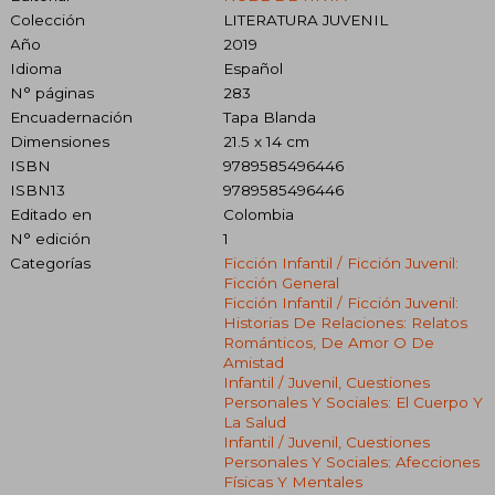
Colección
LITERATURA JUVENIL
Año
2019
Idioma
Español
N° páginas
283
Encuadernación
Tapa Blanda
Dimensiones
21.5 x 14 cm
ISBN
9789585496446
ISBN13
9789585496446
Editado en
Colombia
N° edición
1
Categorías
Ficción Infantil / Ficción Juvenil:
Ficción General
Ficción Infantil / Ficción Juvenil:
Historias De Relaciones: Relatos
Románticos, De Amor O De
Amistad
Infantil / Juvenil, Cuestiones
Personales Y Sociales: El Cuerpo Y
La Salud
Infantil / Juvenil, Cuestiones
Personales Y Sociales: Afecciones
Físicas Y Mentales