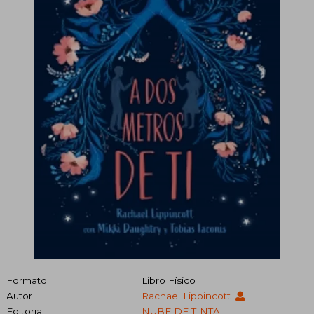
Formato
Libro Físico
Autor
Rachael Lippincott
Editorial
NUBE DE TINTA