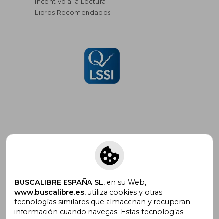
Incentivo a la Lectura
Libros Recomendados
Suscríbete para recibir ofertas y
promociones
BUSCALIBRE ESPAÑA SL
, en su Web,
www.buscalibre.es
, utiliza cookies y otras
tecnologías similares que almacenan y recuperan
¿Necesitas ayuda?
información cuando navegas. Estas tecnologías