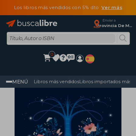
Los libros más vendidos con 5% dto
Ver más
Enviar a
Provincia De Madrid
0
MENÚ
Libros más vendidos
Libros importados más v