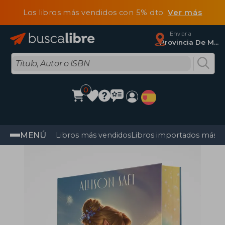
Los libros más vendidos con 5% dto
Ver más
Enviar a
Provincia De Madrid
0
MENÚ
Libros más vendidos
Libros importados más v