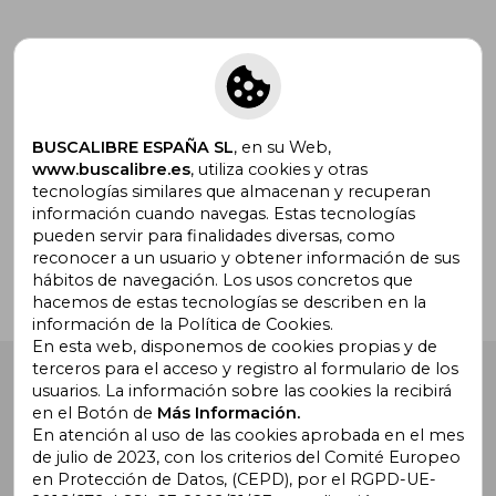
Suscríbete para recibir ofertas y
promociones
BUSCALIBRE ESPAÑA SL
, en su Web,
www.buscalibre.es
, utiliza cookies y otras
tecnologías similares que almacenan y recuperan
¿Necesitas ayuda?
información cuando navegas. Estas tecnologías
pueden servir para finalidades diversas, como
reconocer a un usuario y obtener información de sus
Ir a Centro de Soporte
hábitos de navegación. Los usos concretos que
hacemos de estas tecnologías se describen en la
información de la Política de Cookies.
En esta web, disponemos de cookies propias y de
terceros para el acceso y registro al formulario de los
Buscalibre España
. Calle Energía, 65, Nave 3 (08940),
usuarios. La información sobre las cookies la recibirá
Cornellà de Llobregat, Barcelona. Derechos Reservados.
en el Botón de
Más Información.
En atención al uso de las cookies aprobada en el mes
de julio de 2023, con los criterios del Comité Europeo
en Protección de Datos, (CEPD), por el RGPD-UE-