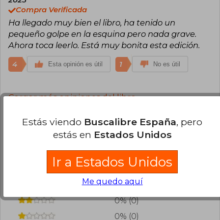
2025
Compra Verificada
Ha llegado muy bien el libro, ha tenido un
pequeño golpe en la esquina pero nada grave.
Ahora toca leerlo. Está muy bonita esta edición.
4
1
Esta opinión es útil
No es útil
Cargar más opiniones del libro
¿Leíste este libro?
Inicia sesión
para poder
Estás viendo
Buscalibre España
, pero
agregar tu propia evaluación
.
estás en
Estados Unidos
86% (25)
Ir a Estados Unidos
10% (3)
Me quedo aquí
3% (1)
0% (0)
0% (0)