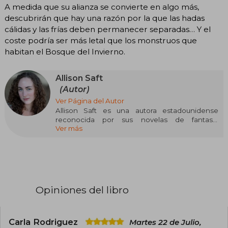
A medida que su alianza se convierte en algo más,
descubrirán que hay una razón por la que las hadas
cálidas y las frías deben permanecer separadas… Y el
coste podría ser más letal que los monstruos que
habitan el Bosque del Invierno.
Allison Saft
(Autor)
Ver Página del Autor
Allison Saft es una autora estadounidense
reconocida por sus novelas de fantasía
Ver más
romántica. Obtuvo una maestría en Literatura
Inglesa en la Universidad de Tulane y
posteriormente se trasladó a la costa oeste de
Estados Unidos, donde reside con su pareja y su
galgo italiano llamado Marzipan. En su tiempo
libre, practica telas aéreas.
Opiniones del libro
Saft ha sido reconocida como autora bestseller
por el New York Times, Sunday Times y USA
Today.
Carla Rodriguez
Martes 22 de Julio,