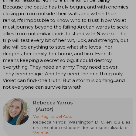
time for lessons. No more time for uncertainty.
Because the battle has truly begun, and with enemies
closing in from outside their walls and within their
ranks, it's impossible to know who to trust. Now Violet
must journey beyond the failing Aretian wards to seek
allies from unfamiliar lands to stand with Navarre. The
trip will test every bit of her wit, luck, and strength, but
she will do anything to save what she loves--her
dragons, her family, her home, and him. Even if it
means keeping a secret so big, it could destroy
everything. They need an army. They need power.
They need magic. And they need the one thing only
Violet can find--the truth. But a storm is coming...and
not everyone can survive its wrath.
Rebecca Yarros
(Autor)
Ver Página del Autor
Rebecca Yarros (Washington D. C. en 1981), es
una escritora estadounidense especializada en
Ver más
fantasía romántica y romance contemporáneo.