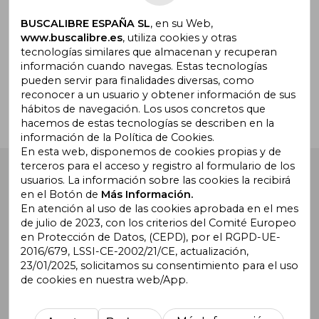
BUSCALIBRE ESPAÑA SL
, en su Web,
www.buscalibre.es
, utiliza cookies y otras
tecnologías similares que almacenan y recuperan
¿Necesitas ayuda?
información cuando navegas. Estas tecnologías
pueden servir para finalidades diversas, como
reconocer a un usuario y obtener información de sus
Ir a Centro de Soporte
hábitos de navegación. Los usos concretos que
hacemos de estas tecnologías se describen en la
información de la Política de Cookies.
En esta web, disponemos de cookies propias y de
terceros para el acceso y registro al formulario de los
Buscalibre España
. Calle Energía, 65, Nave 3 (08940),
usuarios. La información sobre las cookies la recibirá
Cornellà de Llobregat, Barcelona. Derechos Reservados.
en el Botón de
Más Información.
En atención al uso de las cookies aprobada en el mes
de julio de 2023, con los criterios del Comité Europeo
en Protección de Datos, (CEPD), por el RGPD-UE-
2016/679, LSSI-CE-2002/21/CE, actualización,
23/01/2025, solicitamos su consentimiento para el uso
de cookies en nuestra web/App.
Buscalibre Argentina
|
Buscalibre Chile
|
Buscalibre
Colombia
|
Buscalibre Ecuador
|
Buscalibre España
|
Buscalibre Uruguay
|
Buscalibre México
|
Buscalibre