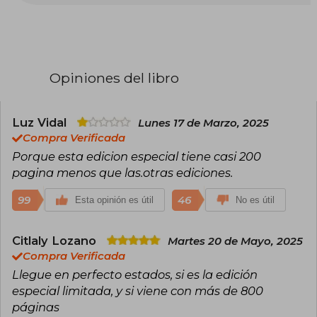
Su estilo apasionado, emocional y cargado de
acción la ha convertido en una de las autoras
más leídas del momento. Su éxito llegó con la
saga Empíreo, iniciada con Alas de sangre
(Fourth Wing), seguida por Alas de hierro (Iron
Flame) y Alas de ónix (Onyx Storm), una trilogía
Opiniones del libro
ambientada en una academia militar con
dragones, magia y relaciones intensas que ha
conquistado a lectores de todo el mundo.
Rebecca Yarros ha sido reconocida con
Luz Vidal
Lunes 17 de Marzo, 2025
premios como el Goodreads Choice Award y el
Compra Verificada
British Book Award al Libro del Año Pageturner,
Porque esta edicion especial tiene casi 200
y su obra será adaptada a televisión.
pagina menos que las.otras ediciones.
99
46
Esta opinión es útil
No es útil
Citlaly Lozano
Martes 20 de Mayo, 2025
Compra Verificada
Llegue en perfecto estados, si es la edición
especial limitada, y si viene con más de 800
páginas