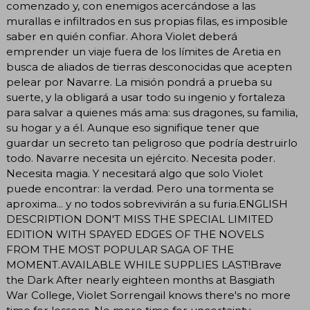
comenzado y, con enemigos acercándose a las
murallas e infiltrados en sus propias filas, es imposible
saber en quién confiar. Ahora Violet deberá
emprender un viaje fuera de los límites de Aretia en
busca de aliados de tierras desconocidas que acepten
pelear por Navarre. La misión pondrá a prueba su
suerte, y la obligará a usar todo su ingenio y fortaleza
para salvar a quienes más ama: sus dragones, su familia,
su hogar y a él. Aunque eso signifique tener que
guardar un secreto tan peligroso que podría destruirlo
todo. Navarre necesita un ejército. Necesita poder.
Necesita magia. Y necesitará algo que solo Violet
puede encontrar: la verdad. Pero una tormenta se
aproxima... y no todos sobrevivirán a su furia.ENGLISH
DESCRIPTION DON'T MISS THE SPECIAL LIMITED
EDITION WITH SPAYED EDGES OF THE NOVELS
FROM THE MOST POPULAR SAGA OF THE
MOMENT.AVAILABLE WHILE SUPPLIES LAST!Brave
the Dark After nearly eighteen months at Basgiath
War College, Violet Sorrengail knows there's no more