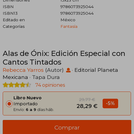
ISBN
9786073925044
ISBN13
9786073925044
Editado en
México
Categorías
Fantasía
Alas de Ónix: Edición Especial con
Cantos Tintados
Rebecca Yarros
(Autor)
·
Editorial Planeta
Mexicana
· Tapa Dura
74 opiniones
Libro Nuevo
29,77 €
-5%
Importado
28,29 €
Envío:
6 a 9
días háb.
Comprar