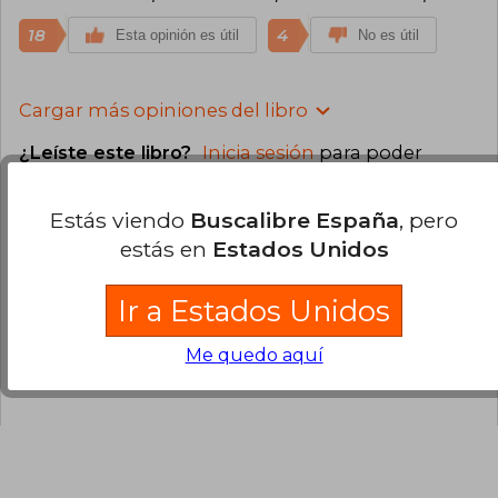
18
4
Esta opinión es útil
No es útil
Cargar más opiniones del libro
¿Leíste este libro?
Inicia sesión
para poder
agregar tu propia evaluación
.
Estás viendo
Buscalibre España
, pero
80% (59)
estás en
Estados Unidos
5% (4)
Ir a Estados Unidos
8% (6)
1% (1)
Me quedo aquí
5% (4)