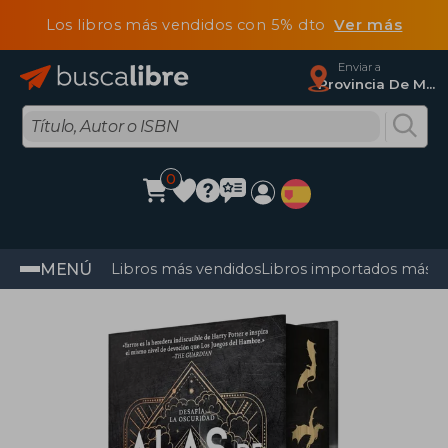
Los libros más vendidos con 5% dto
Ver más
Enviar a
Provincia De Madrid
0
MENÚ
Libros más vendidos
Libros importados más v