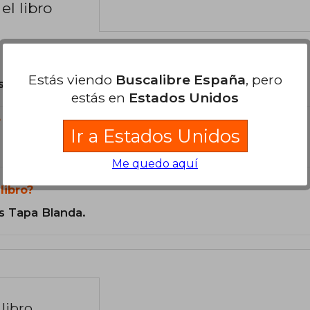
el libro
Estás viendo
Buscalibre España
, pero
son Originales.
estás en
Estados Unidos
?
Ir a Estados Unidos
Me quedo aquí
libro?
s Tapa Blanda.
libro