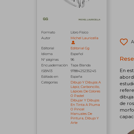
Formato
Libro Físico
Autor
Michel Lauricella
A
Editorial
Editorial Gg
Idioma
Español
Rese
N° páginas
96
Encuadernación
Tapa Blanda
En est
ISBN13
9788425235245
aborda
Editado en
España
Categorías
Dibujo Y Dibujos A
estudi
Lápiz, Carboncillo,
refere
Lápices De Colores
O Pastel
dibuja
Dibujar Y Dibujos
de ros
En Tinta A Pluma
O Pincel
morfol
Manuales De
capace
Pintura, Dibujo Y
Arte