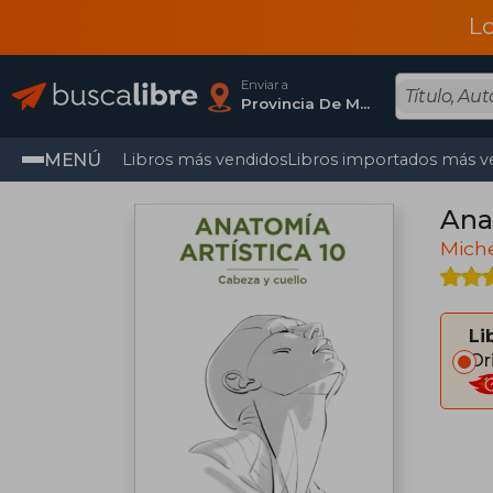
L
Enviar a
Provincia De Madrid
MENÚ
Libros más vendidos
Libros importados más v
Anat
Miche
Li
Or