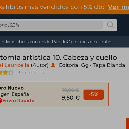
os libros más vendidos con 5% dto
Ver m
endidos
Libros con envío Rápido
Opiniones de clientes
omía artística 10. Cabeza y cuello
l Lauricella
(Autor)
·
Editorial Gg
· Tapa Blanda
3 opiniones
bro Nuevo
10,00 €
-5%
igen: España
9,50 €
Envío Rápido