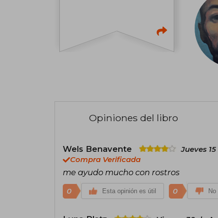
Opiniones del libro
Wels Benavente
Jueves 15
Compra Verificada
me ayudo mucho con rostros
0
0
Esta opinión es útil
No 