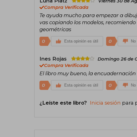
Luna Platz
Viernes 30 de A
Compra Verificada
Te ayuda mucho para empezar a dibujar
vas copiando los modelos, recomiendo
geométricas
0
0
Esta opinión es útil
No 
Ines Rojas
Domingo 26 de O
Compra Verificada
El libro muy bueno, la encuadernación m
0
0
Esta opinión es útil
No 
¿Leíste este libro?
Inicia sesión
para 