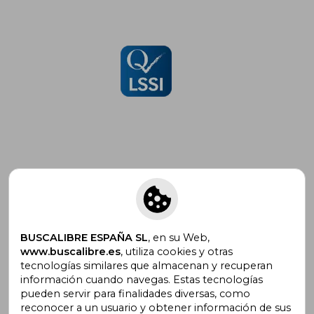
Suscríbete para recibir ofertas y
promociones
BUSCALIBRE ESPAÑA SL
, en su Web,
www.buscalibre.es
, utiliza cookies y otras
tecnologías similares que almacenan y recuperan
¿Necesitas ayuda?
información cuando navegas. Estas tecnologías
pueden servir para finalidades diversas, como
reconocer a un usuario y obtener información de sus