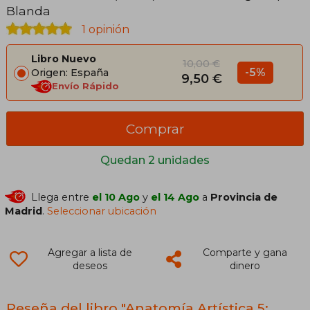
Blanda
1 opinión
Libro Nuevo
10,00 €
-5%
Origen: España
9,50 €
Envío Rápido
Comprar
Quedan 2 unidades
Llega entre
el 10 Ago
y
el 14 Ago
a
Provincia de
Madrid
.
Seleccionar ubicación
Agregar a lista de
Comparte y gana
deseos
dinero
Reseña del libro "Anatomía Artística 5: