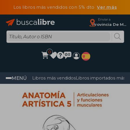
Los libros más vendidos con 5% dto
Ver más
Enviar a
Provincia De Madrid
0
MENÚ
Libros más vendidos
Libros importados más v