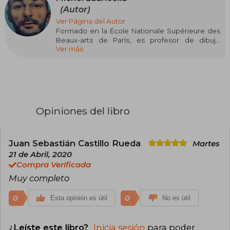
(Autor)
Ver Página del Autor
Formado en la École Nationale Supérieure des
Beaux-arts de París, es profesor de dibujo
Ver más
anatómico en L’Institut Supérieur des Arts
Appliqués (Lisaa) y en el taller Fabrica114, en
París. Lleva más de veinte años impartiendo
clases de morfología humana a través del dibujo
en diferentes centros de Francia.
Opiniones del libro
Juan Sebastián Castillo Rueda
Martes
21 de Abril, 2020
Compra Verificada
Muy completo
0
0
Esta opinión es útil
No es útil
¿Leíste este libro?
Inicia sesión
para poder