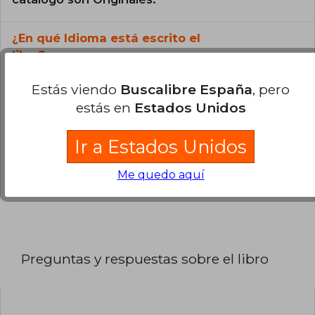
¿En qué Idioma está escrito el
libro?
El libro está escrito en Español.
Estás viendo
Buscalibre España
, pero
estás en
Estados Unidos
¿Cuál es la encuadernación de este libro?
Ir a Estados Unidos
La encuadernación de esta edición es Tapa
Blanda.
Me quedo aquí
Preguntas y respuestas sobre el libro