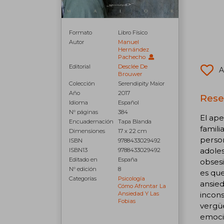
Formato
Libro Físico
Autor
Manuel
Hernández
Pachecho
Editorial
Desclée De
A
Brouwer
Colección
Serendipity Maior
Año
2017
Rese
Idioma
Español
N° páginas
384
El ape
Encuadernación
Tapa Blanda
famili
Dimensiones
17 x 22 cm
person
ISBN
9788433029492
adoles
ISBN13
9788433029492
Editado en
España
obsesi
N° edición
8
es qu
Categorías
Psicología
ansied
Cómo Afrontar La
Ansiedad Y Las
incons
Fobias
vergüe
emocio