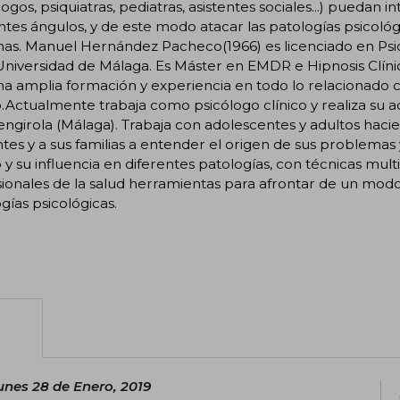
logos, psiquiatras, pediatras, asistentes sociales...) puedan 
ntes ángulos, y de este modo atacar las patologías psicológi
as. Manuel Hernández Pacheco(1966) es licenciado en Psico
Universidad de Málaga. Es Máster en EMDR e Hipnosis Clín
a amplia formación y experiencia en todo lo relacionado 
Actualmente trabaja como psicólogo clínico y realiza su act
ngirola (Málaga). Trabaja con adolescentes y adultos haci
tes y a sus familias a entender el origen de sus problemas
y su influencia en diferentes patologías, con técnicas mult
ionales de la salud herramientas para afrontar de un modo 
gías psicológicas.
unes 28 de Enero, 2019