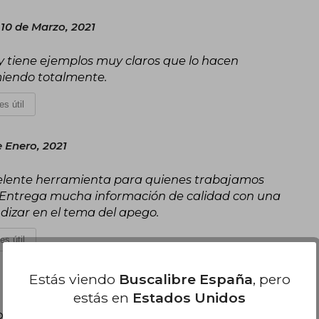
 10 de Marzo, 2021
 y tiene ejemplos muy claros que lo hacen
omiendo totalmente.
es útil
e Enero, 2021
celente herramienta para quienes trabajamos
 Entrega mucha información de calidad con una
dizar en el tema del apego.
es útil
Estás viendo
Buscalibre España
, pero
estás en
Estados Unidos
poder agregar tu propia evaluación
.