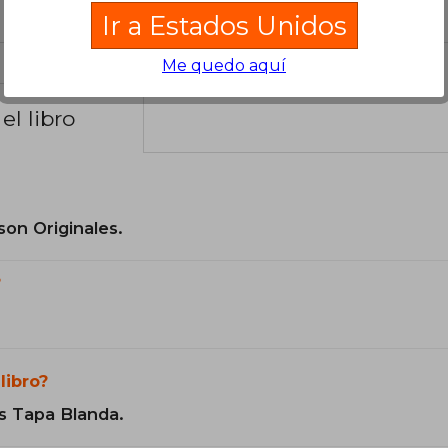
Ir a Estados Unidos
Me quedo aquí
el libro
son Originales.
?
libro?
s Tapa Blanda.