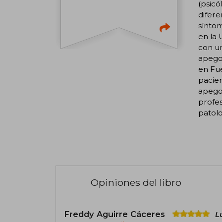
(psicó
difere
síntom
en la 
con un
apego.
en Fue
pacien
apego 
profes
patolo
Opiniones del libro
Freddy Aguirre Cáceres
L