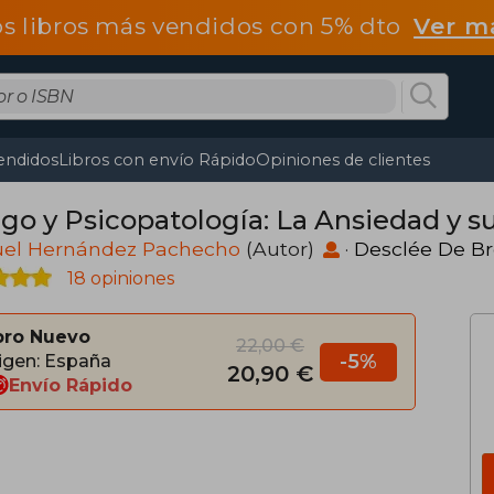
os libros más vendidos con 5% dto
Ver m
endidos
Libros con envío Rápido
Opiniones de clientes
go y Psicopatología: La Ansiedad y s
el Hernández Pachecho
(Autor)
·
Desclée De B
18 opiniones
bro Nuevo
22,00 €
-5%
igen: España
20,90 €
Envío Rápido