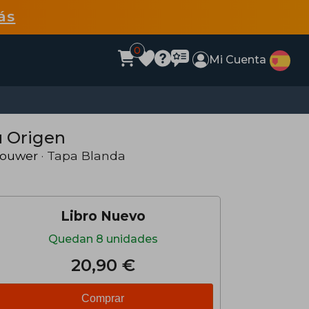
ás
0
Mi Cuenta
u Origen
rouwer
· Tapa Blanda
Libro Nuevo
Quedan 8 unidades
20,90 €
Comprar