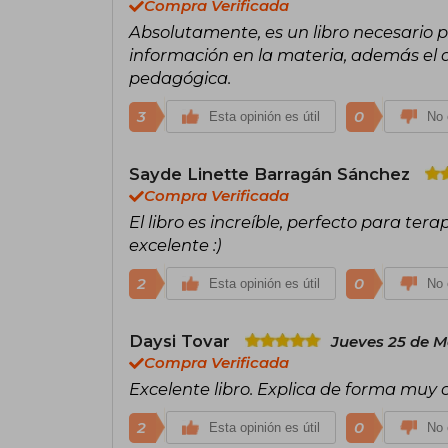
Compra Verificada
Absolutamente, es un libro necesario 
información en la materia, además el 
pedagógica.
3
0
Esta opinión es útil
No 
Sayde Linette Barragán Sánchez
Compra Verificada
El libro es increíble, perfecto para te
excelente :)
2
0
Esta opinión es útil
No 
Daysi Tovar
Jueves 25 de M
Compra Verificada
Excelente libro. Explica de forma muy c
2
0
Esta opinión es útil
No 