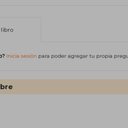
libro
o?
Inicia sesión
para poder agregar tu propia preg
ibre