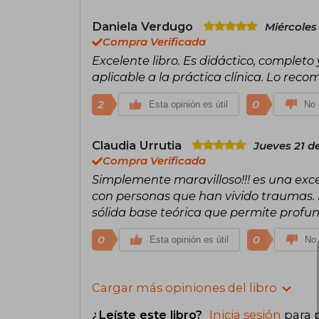
Daniela Verdugo
Miércoles
Compra Verificada
Excelente libro. Es didáctico, completo
aplicable a la práctica clínica. Lo rec
2
0
Esta opinión es útil
No 
Claudia Urrutia
Jueves 21 d
Compra Verificada
Simplemente maravilloso!!! es una ex
con personas que han vivido traumas.
sólida base teórica que permite profun
0
0
Esta opinión es útil
No 
Cargar más opiniones del libro
¿Leíste este libro?
Inicia sesión
para 