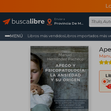
L
Enviar a
Provincia De Madrid
MENÚ
Libros más vendidos
Libros importados más v
Ape
Manu
Li
Or