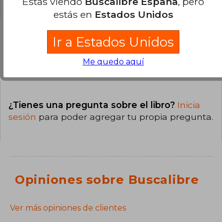
Estás viendo
Buscalibre España
, pero
estás en
Estados Unidos
Ir a Estados Unidos
Preguntas y respuestas sobre el libro
Me quedo aquí
¿Tienes una pregunta sobre el libro?
Inicia
sesión
para poder agregar tu propia pregunta.
Opiniones sobre Buscalibre
Ver más opiniones de clientes