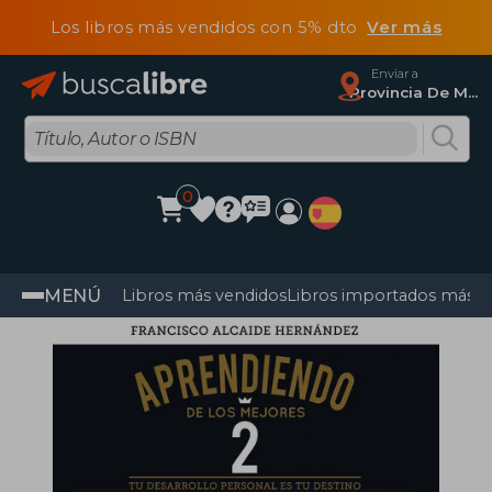
Los libros más vendidos con 5% dto
Ver más
Enviar a
Provincia De Madrid
0
MENÚ
Libros más vendidos
Libros importados más v