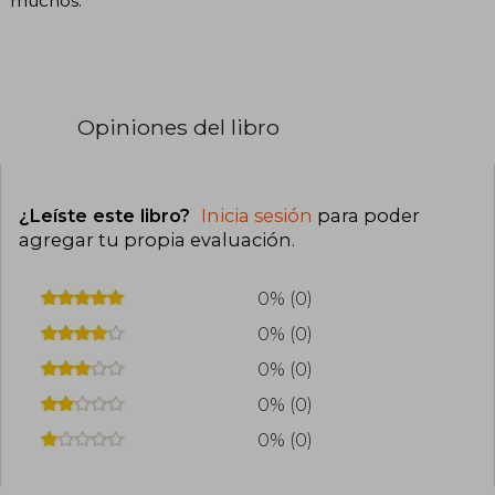
muchos.
Opiniones del libro
¿Leíste este libro?
Inicia sesión
para poder
agregar tu propia evaluación
.
0% (0)
0% (0)
0% (0)
0% (0)
0% (0)