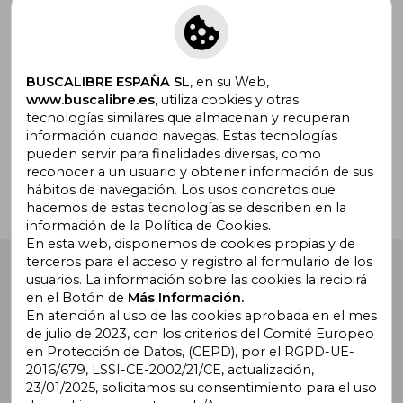
Suscríbete para recibir ofertas y
promociones
BUSCALIBRE ESPAÑA SL
, en su Web,
www.buscalibre.es
, utiliza cookies y otras
tecnologías similares que almacenan y recuperan
¿Necesitas ayuda?
información cuando navegas. Estas tecnologías
pueden servir para finalidades diversas, como
reconocer a un usuario y obtener información de sus
Ir a Centro de Soporte
hábitos de navegación. Los usos concretos que
hacemos de estas tecnologías se describen en la
información de la Política de Cookies.
En esta web, disponemos de cookies propias y de
terceros para el acceso y registro al formulario de los
Buscalibre España
. Calle Energía, 65, Nave 3 (08940),
usuarios. La información sobre las cookies la recibirá
Cornellà de Llobregat, Barcelona. Derechos Reservados.
en el Botón de
Más Información.
En atención al uso de las cookies aprobada en el mes
de julio de 2023, con los criterios del Comité Europeo
en Protección de Datos, (CEPD), por el RGPD-UE-
2016/679, LSSI-CE-2002/21/CE, actualización,
23/01/2025, solicitamos su consentimiento para el uso