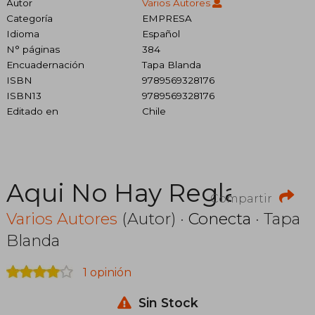
Autor
Varios Autores
Categoría
EMPRESA
Idioma
Español
N° páginas
384
Encuadernación
Tapa Blanda
ISBN
9789569328176
ISBN13
9789569328176
Editado en
Chile
Aqui No Hay Reglas
Compartir
Varios Autores
(Autor) ·
Conecta
· Tapa
Blanda
1 opinión
Sin Stock