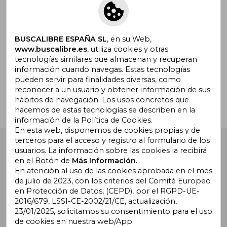
Suscríbete para recibir ofertas y
promociones
BUSCALIBRE ESPAÑA SL
, en su Web,
www.buscalibre.es
, utiliza cookies y otras
tecnologías similares que almacenan y recuperan
¿Necesitas ayuda?
información cuando navegas. Estas tecnologías
pueden servir para finalidades diversas, como
reconocer a un usuario y obtener información de sus
Ir a Centro de Soporte
hábitos de navegación. Los usos concretos que
hacemos de estas tecnologías se describen en la
información de la Política de Cookies.
En esta web, disponemos de cookies propias y de
terceros para el acceso y registro al formulario de los
Buscalibre España
. Calle Energía, 65, Nave 3 (08940),
usuarios. La información sobre las cookies la recibirá
Cornellà de Llobregat, Barcelona. Derechos Reservados.
en el Botón de
Más Información.
En atención al uso de las cookies aprobada en el mes
de julio de 2023, con los criterios del Comité Europeo
en Protección de Datos, (CEPD), por el RGPD-UE-
2016/679, LSSI-CE-2002/21/CE, actualización,
23/01/2025, solicitamos su consentimiento para el uso
de cookies en nuestra web/App.
Buscalibre Argentina
|
Buscalibre Chile
|
Buscalibre