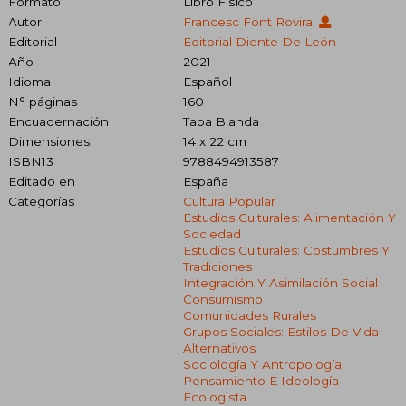
Formato
Libro Físico
Autor
Francesc Font Rovira
Editorial
Editorial Diente De León
Año
2021
Idioma
Español
N° páginas
160
Encuadernación
Tapa Blanda
Dimensiones
14 x 22 cm
ISBN13
9788494913587
Editado en
España
Categorías
Cultura Popular
Estudios Culturales: Alimentación Y
Sociedad
Estudios Culturales: Costumbres Y
Tradiciones
Integración Y Asimilación Social
Consumismo
Comunidades Rurales
Grupos Sociales: Estilos De Vida
Alternativos
Sociología Y Antropología
Pensamiento E Ideología
Ecologista