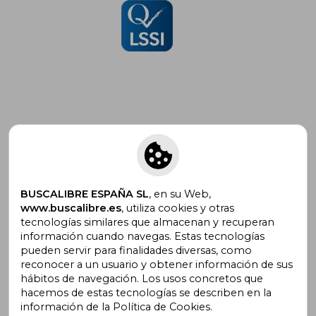
Suscríbete para recibir ofertas y
promociones
BUSCALIBRE ESPAÑA SL
, en su Web,
www.buscalibre.es
, utiliza cookies y otras
tecnologías similares que almacenan y recuperan
¿Necesitas ayuda?
información cuando navegas. Estas tecnologías
pueden servir para finalidades diversas, como
reconocer a un usuario y obtener información de sus
Ir a Centro de Soporte
hábitos de navegación. Los usos concretos que
hacemos de estas tecnologías se describen en la
información de la Política de Cookies.