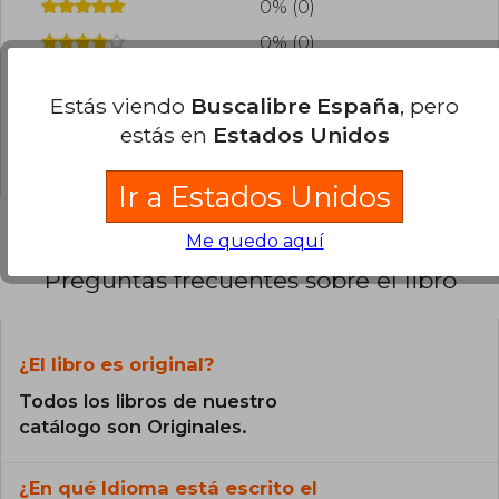
0% (0)
0% (0)
0% (0)
Estás viendo
Buscalibre España
, pero
0% (0)
estás en
Estados Unidos
0% (0)
Ir a Estados Unidos
Me quedo aquí
Preguntas frecuentes sobre el libro
¿El libro es original?
Todos los libros de nuestro
catálogo son Originales.
¿En qué Idioma está escrito el