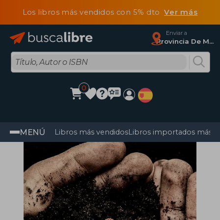
Los libros más vendidos con 5% dto
Ver más
Enviar a
Provincia De Madrid
0
MENÚ
Libros más vendidos
Libros importados más v