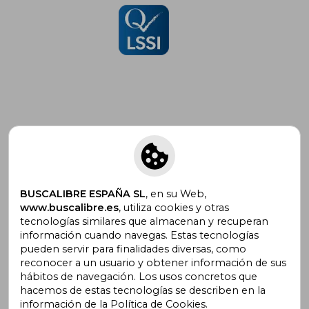
Suscríbete para recibir ofertas y
promociones
BUSCALIBRE ESPAÑA SL
, en su Web,
www.buscalibre.es
, utiliza cookies y otras
tecnologías similares que almacenan y recuperan
¿Necesitas ayuda?
información cuando navegas. Estas tecnologías
pueden servir para finalidades diversas, como
reconocer a un usuario y obtener información de sus
Ir a Centro de Soporte
hábitos de navegación. Los usos concretos que
hacemos de estas tecnologías se describen en la
información de la Política de Cookies.