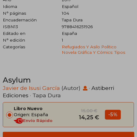
Idioma
Español
N° páginas
104
Encuadernación
Tapa Dura
ISBN13
9788416251926
Editado en
España
N° edición
1
Categorías
Refugiados Y Asilo Político
Novela Gráfica Y Cómics: Tipos
Asylum
Javier de Isusi García
(Autor)
·
Astiberri
Ediciones
· Tapa Dura
Libro Nuevo
15,00 €
-5%
Origen: España
14,25 €
Envío Rápido