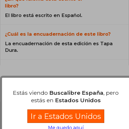
libro?
El libro está escrito en Español.
¿Cuál es la encuadernación de este libro?
La encuadernación de esta edición es Tapa
Dura.
Preguntas y respuestas sobre el libro
Estás viendo
Buscalibre España
, pero
estás en
Estados Unidos
Ir a Estados Unidos
¿Tienes una pregunta sobre el libro?
Inicia
sesión
para poder agregar tu propia pregunta.
Me quedo aquí