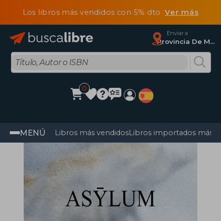
Los libros más vendidos con 5% dto
Ver más
Enviar a
Provincia De Madrid
0
MENÚ
Libros más vendidos
Libros importados más v