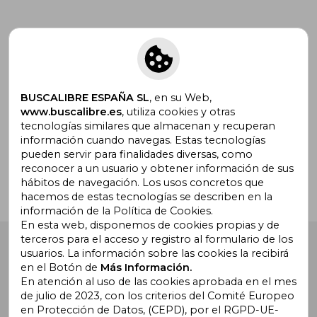
Suscríbete para recibir ofertas y
promociones
BUSCALIBRE ESPAÑA SL
, en su Web,
www.buscalibre.es
, utiliza cookies y otras
tecnologías similares que almacenan y recuperan
¿Necesitas ayuda?
información cuando navegas. Estas tecnologías
pueden servir para finalidades diversas, como
reconocer a un usuario y obtener información de sus
Ir a Centro de Soporte
hábitos de navegación. Los usos concretos que
hacemos de estas tecnologías se describen en la
información de la Política de Cookies.
En esta web, disponemos de cookies propias y de
terceros para el acceso y registro al formulario de los
Buscalibre España
. Calle Energía, 65, Nave 3 (08940),
usuarios. La información sobre las cookies la recibirá
Cornellà de Llobregat, Barcelona. Derechos Reservados.
en el Botón de
Más Información.
En atención al uso de las cookies aprobada en el mes
de julio de 2023, con los criterios del Comité Europeo
en Protección de Datos, (CEPD), por el RGPD-UE-