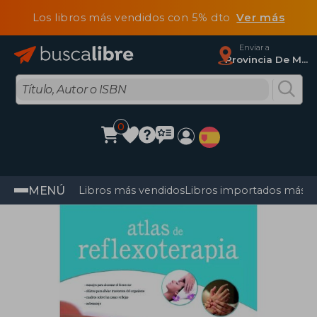
Los libros más vendidos con 5% dto
Ver más
Enviar a
Provincia De Madrid
0
MENÚ
Libros más vendidos
Libros importados más v