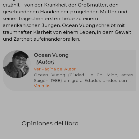
erzählt – von der Krankheit der Großmutter, den
geschundenen Händen der prügelnden Mutter und
seiner tragischen ersten Liebe zu einem
amerikanischen Jungen. Ocean Vuong schreibt mit
traumhafter Klarheit von einem Leben, in dem Gewalt
und Zartheit aufeinanderprallen.
Ocean Vuong
(Autor)
Ver Página del Autor
Ocean Vuong (Ciudad Ho Chi Minh, antes
Saigón, 1988) emigró a Estados Unidos con su
Ver más
familia en 1990, tras pasar un año en un campo
de refugiados en Filipinas. En 2014 recibió la
beca Ruth Lilly / Sargent Rosenberg de la Poetry
Foundation y con el poemario Cielo nocturno
con heridas de fuego ganó el Whiting Award y
el Forward Prize en Estados Unidos y el Premio
T. S. Eliot en Inglaterra. Sus textos se han
Opiniones del libro
publicado en medios como The Atlantic,
Harper’s, The Nation, New Republic,The New
Yorker y The New York Times. Es profesor en el