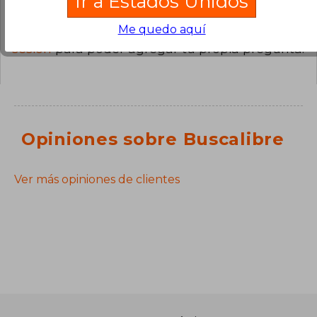
Ir a Estados Unidos
Me quedo aquí
¿Tienes una pregunta sobre el libro?
Inicia
sesión
para poder agregar tu propia pregunta.
Opiniones sobre Buscalibre
Ver más opiniones de clientes