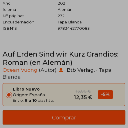
Año
2021
Idioma
Alemán
N° páginas
272
Encuadernación
Tapa Blanda
ISBN13
9783442770083
Auf Erden Sind wir Kurz Grandios:
Roman (en Alemán)
Ocean Vuong
(Autor)
·
Btb Verlag,
· Tapa
Blanda
Libro Nuevo
13,00 €
-5%
Origen: España
12,35 €
Envío:
8 a 10
días háb.
Comprar