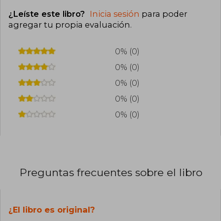
Amherst College de Massachusetts. En la tierra
¿Leíste este libro?
Inicia sesión
para poder
somos fugazmente grandiosos es su primera
novela.
agregar tu propia evaluación
.
0% (0)
0% (0)
0% (0)
0% (0)
0% (0)
Preguntas frecuentes sobre el libro
¿El libro es original?