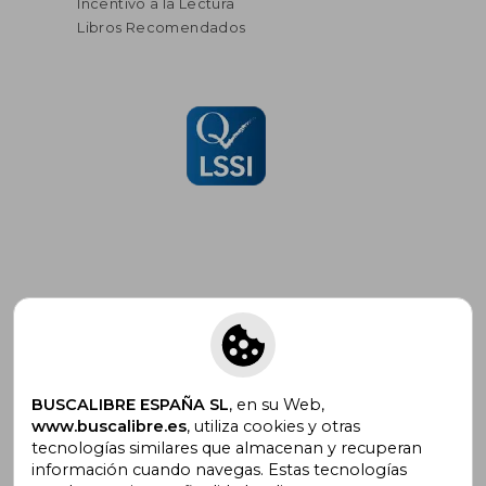
Incentivo a la Lectura
Libros Recomendados
Suscríbete para recibir ofertas y
promociones
BUSCALIBRE ESPAÑA SL
, en su Web,
www.buscalibre.es
, utiliza cookies y otras
tecnologías similares que almacenan y recuperan
¿Necesitas ayuda?
información cuando navegas. Estas tecnologías