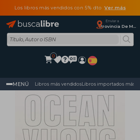
Los libros más vendidos con 5% dto
Ver más
Enviar a
Provincia De Madrid
0
MENÚ
Libros más vendidos
Libros importados más v