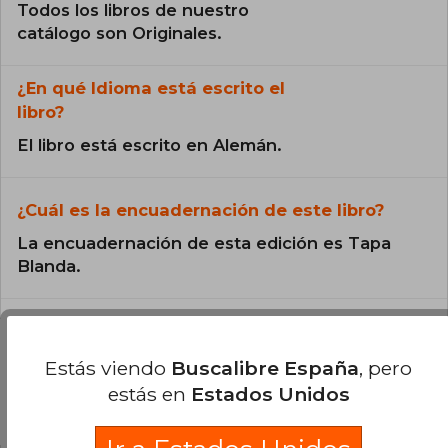
Todos los libros de nuestro
catálogo son Originales.
¿En qué Idioma está escrito el
libro?
El libro está escrito en Alemán.
¿Cuál es la encuadernación de este libro?
La encuadernación de esta edición es Tapa
Blanda.
Estás viendo
Buscalibre España
, pero
estás en
Estados Unidos
Preguntas y respuestas sobre el libro