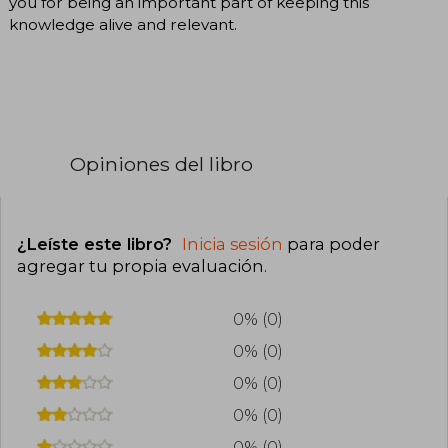
you for being an important part of keeping this
knowledge alive and relevant.
Opiniones del libro
¿Leíste este libro?
Inicia sesión
para poder
agregar tu propia evaluación
.
0% (0)
0% (0)
0% (0)
0% (0)
0% (0)