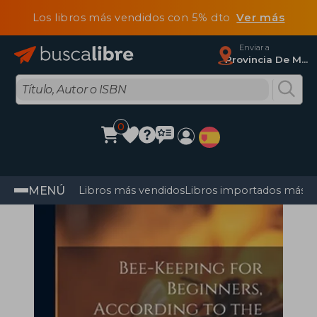
Los libros más vendidos con 5% dto
Ver más
Enviar a
Provincia De Madrid
0
MENÚ
Libros más vendidos
Libros importados más v