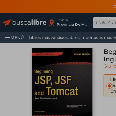
L
Enviar a
Provincia De Madrid
MENÚ
Libros más vendidos
Libros importados más v
Beg
Ingl
Giul
Li
Or
En