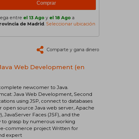
Comprar
lega entre
el 13 Ago
y
el 18 Ago
a
rovincia de Madrid
.
Seleccionar ubicación
Comparte y gana dinero
: Java Web Development (en
a complete newcomer to Java.
Tomcat: Java Web Development, Second
cations using JSP, connect to databases
lar open source Java web server, Apache
, JavaServer Faces (JSF), and the
 to grasp by numerous working
 e-commerce project Written for
and expert