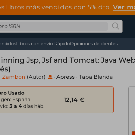
os libros más vendidos con 5% dto
Ver m
endidos
Libros con envío Rápido
Opiniones de clientes
inning Jsp, Jsf and Tomcat: Java We
és)
io Zambon
(Autor)
·
Apress
· Tapa Blanda
bro Usado
12,14 €
igen: España
vío:
3 a 4
días háb.