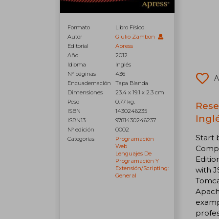
Formato
Libro Físico
Autor
Giulio Zambon
Editorial
Apress
Año
2012
Idioma
Inglés
N° páginas
436
A
Encuadernación
Tapa Blanda
Dimensiones
23.4 x 19.1 x 2.3 cm
Peso
0.77 kg.
Rese
ISBN
1430246235
Inglé
ISBN13
9781430246237
N° edición
0002
Start 
Categorías
Programación
Web
Compr
Lenguajes De
Editio
Programación Y
Extensión/scripting:
with J
General
Tomcat
Apach
examp
profes