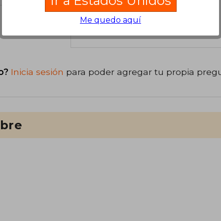
Ir a Estados Unidos
Me quedo aquí
libro
o?
Inicia sesión
para poder agregar tu propia preg
ibre