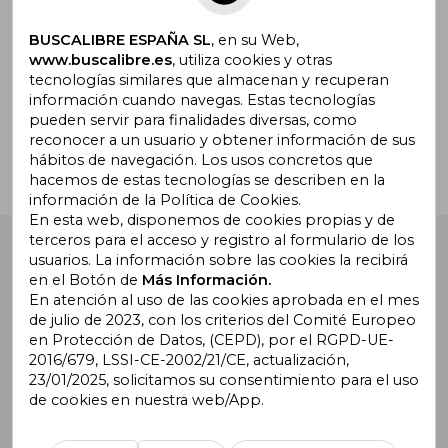
BUSCALIBRE ESPAÑA SL
, en su Web,
www.buscalibre.es
, utiliza cookies y otras
tecnologías similares que almacenan y recuperan
¿Necesitas ayuda?
información cuando navegas. Estas tecnologías
pueden servir para finalidades diversas, como
reconocer a un usuario y obtener información de sus
Ir a Centro de Soporte
hábitos de navegación. Los usos concretos que
hacemos de estas tecnologías se describen en la
información de la Política de Cookies.
En esta web, disponemos de cookies propias y de
terceros para el acceso y registro al formulario de los
Buscalibre España
. Calle Energía, 65, Nave 3 (08940),
usuarios. La información sobre las cookies la recibirá
Cornellà de Llobregat, Barcelona. Derechos Reservados.
en el Botón de
Más Información.
En atención al uso de las cookies aprobada en el mes
de julio de 2023, con los criterios del Comité Europeo
en Protección de Datos, (CEPD), por el RGPD-UE-
2016/679, LSSI-CE-2002/21/CE, actualización,
23/01/2025, solicitamos su consentimiento para el uso
de cookies en nuestra web/App.
Buscalibre Argentina
|
Buscalibre Chile
|
Buscalibre
Colombia
|
Buscalibre Ecuador
|
Buscalibre España
|
Buscalibre Uruguay
|
Buscalibre México
|
Buscalibre