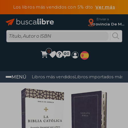
Los libros más vendidos con 5% dto
Ver más
Enviar a
Provincia De Madrid
0
MENÚ
Libros más vendidos
Libros importados más v