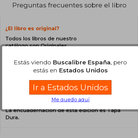
Preguntas frecuentes sobre el libro
¿El libro es original?
Todos los libros de nuestro
catálogo son Originales.
Estás viendo
Buscalibre España
, pero
¿En qué Idioma está escrito el
estás en
Estados Unidos
libro?
El libro está escrito en Español.
Ir a Estados Unidos
Me quedo aquí
¿Cuál es la encuadernación de este libro?
La encuadernación de esta edición es Tapa
Dura.