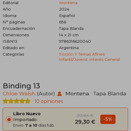
Editorial
Montena
Año
2024
Idioma
Español
N° páginas
656
Encuadernación
Tapa Blanda
Dimensiones
14 x 21 cm
ISBN13
9786316620040
Editado en
Argentina
Categorías
Ficción Y Temas Afines
Infantil/juvenil: Interés General
Binding 13
Chloe Walsh
(Autor)
·
Montena
· Tapa Blanda
10 opiniones
Libro Nuevo
30,84 €
-5%
Importado
29,30 €
Envío:
7 a 10
días háb.