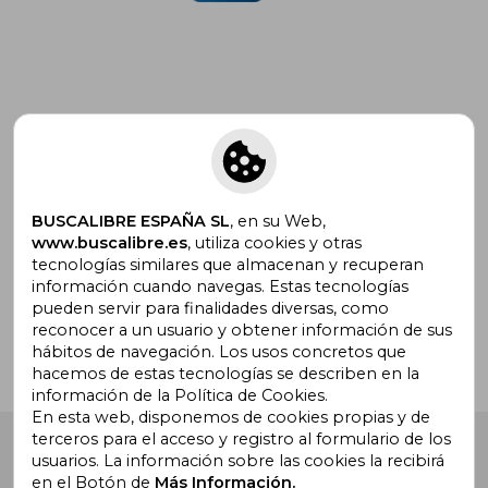
Suscríbete para recibir ofertas y
promociones
BUSCALIBRE ESPAÑA SL
, en su Web,
www.buscalibre.es
, utiliza cookies y otras
tecnologías similares que almacenan y recuperan
¿Necesitas ayuda?
información cuando navegas. Estas tecnologías
pueden servir para finalidades diversas, como
reconocer a un usuario y obtener información de sus
Ir a Centro de Soporte
hábitos de navegación. Los usos concretos que
hacemos de estas tecnologías se describen en la
información de la Política de Cookies.
En esta web, disponemos de cookies propias y de
terceros para el acceso y registro al formulario de los
Buscalibre España
. Calle Energía, 65, Nave 3 (08940),
usuarios. La información sobre las cookies la recibirá
Cornellà de Llobregat, Barcelona. Derechos Reservados.
en el Botón de
Más Información.