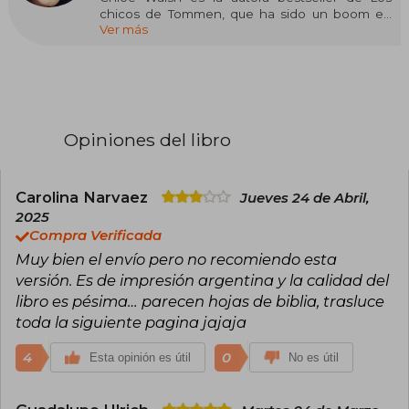
chicos de Tommen, que ha sido un boom en
Ver más
TikTok, Goodreads y Amazon. Lleva una década
escribiendo romance contemporáneo, tanto
juvenil como new adult, y sus libros se han
traducido a múltiples idiomas. Es una gran
amante de los animales, la música y las series de
televisión, pero lo que más le gusta es pasar
tiempo con su familia. Es una gran defensora de
Opiniones del libro
la salud mental. Vive en Cork (Irlanda) con su
familia.
Carolina Narvaez
Jueves 24 de Abril,
2025
Compra Verificada
Muy bien el envío pero no recomiendo esta
versión. Es de impresión argentina y la calidad del
libro es pésima… parecen hojas de biblia, trasluce
toda la siguiente pagina jajaja
4
0
Esta opinión es útil
No es útil