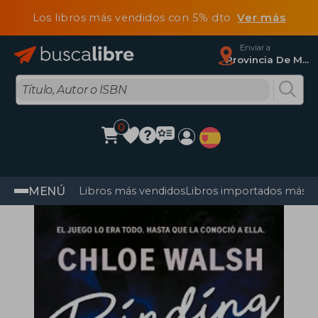
Los libros más vendidos con 5% dto
Ver más
Enviar a
Provincia De Madrid
0
MENÚ
Libros más vendidos
Libros importados más v