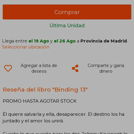
Comprar
Última Unidad
Llega entre
el 19 Ago
y
el 26 Ago
a
Provincia de Madrid
.
Seleccionar ubicación
Agregar a lista de
Comparte y gana
deseos
dinero
Reseña del libro "Binding 13"
PROMO HASTA AGOTAR STOCK
Él quiere salvarla y ella, desaparecer. El destino los ha
juntado y el amor los unirá.
Cueste lo que cueste para los dos. Johnny Kavanagh lo