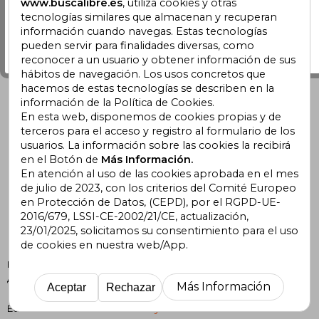
www.buscalibre.es
, utiliza cookies y otras
tecnologías similares que almacenan y recuperan
Ir a Estados Unidos
información cuando navegas. Estas tecnologías
pueden servir para finalidades diversas, como
Me quedo aquí
reconocer a un usuario y obtener información de sus
hábitos de navegación. Los usos concretos que
hacemos de estas tecnologías se describen en la
información de la Política de Cookies.
En esta web, disponemos de cookies propias y de
terceros para el acceso y registro al formulario de los
usuarios. La información sobre las cookies la recibirá
en el Botón de
Más Información.
En atención al uso de las cookies aprobada en el mes
de julio de 2023, con los criterios del Comité Europeo
en Protección de Datos, (CEPD), por el RGPD-UE-
2016/679, LSSI-CE-2002/21/CE, actualización,
23/01/2025, solicitamos su consentimiento para el uso
de cookies en nuestra web/App.
Formato
Libro Físico
Autor
Richard Moore
Más Información
Aceptar
Rechazar
Quentin Bone
Editorial
Taylor And Francis