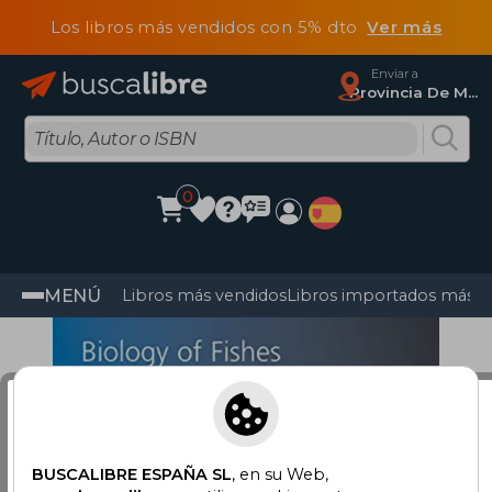
Los libros más vendidos con 5% dto
Ver más
Enviar a
Provincia De Madrid
0
MENÚ
Libros más vendidos
Libros importados más v
Estás viendo
Buscalibre España
, pero
estás en
Estados Unidos
BUSCALIBRE ESPAÑA SL
, en su Web,