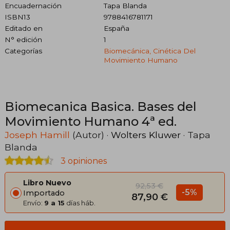
Encuadernación
Tapa Blanda
ISBN13
9788416781171
Editado en
España
N° edición
1
Categorías
Biomecánica, Cinética Del
Movimiento Humano
Biomecanica Basica. Bases del
Movimiento Humano 4ª ed.
Joseph Hamill
(Autor) ·
Wolters Kluwer
· Tapa
Blanda
3 opiniones
Libro Nuevo
92,53 €
-5%
Importado
87,90 €
Envío:
9 a 15
días háb.