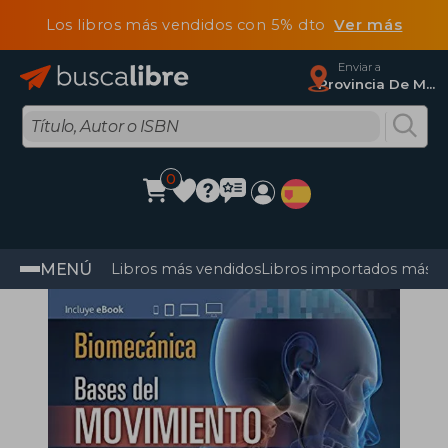
Los libros más vendidos con 5% dto
Ver más
Enviar a
Provincia De Madrid
0
MENÚ
Libros más vendidos
Libros importados más v