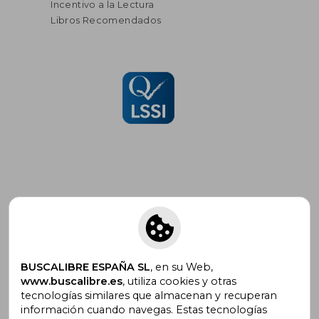
Incentivo a la Lectura
Libros Recomendados
Suscríbete para recibir ofertas y
promociones
BUSCALIBRE ESPAÑA SL
, en su Web,
www.buscalibre.es
, utiliza cookies y otras
tecnologías similares que almacenan y recuperan
¿Necesitas ayuda?
información cuando navegas. Estas tecnologías