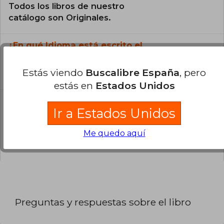
Todos los libros de nuestro
catálogo son Originales.
¿En qué Idioma está escrito el
libro?
Estás viendo
Buscalibre España
, pero
El libro está escrito en Español.
estás en
Estados Unidos
¿Cuál es la encuadernación de este libro?
Ir a Estados Unidos
La encuadernación de esta edición es Tapa
Me quedo aquí
Blanda.
Preguntas y respuestas sobre el libro