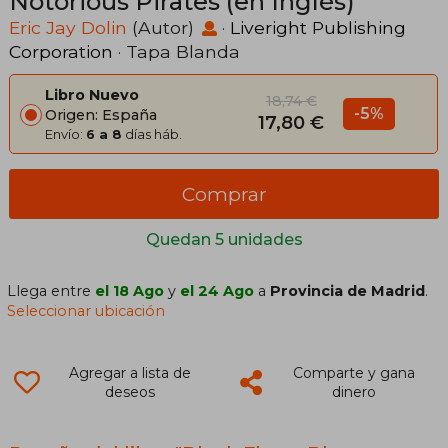
Notorious Pirates (en Inglés)
Eric Jay Dolin
(Autor)
·
Liveright Publishing
Corporation
· Tapa Blanda
Libro Nuevo
18,74 €
-5%
Origen: España
17,80 €
Envío:
6 a 8
días háb.
Comprar
Quedan 5 unidades
Llega entre
el 18 Ago
y
el 24 Ago
a
Provincia de Madrid
.
Seleccionar ubicación
Agregar a lista de
Comparte y gana
deseos
dinero