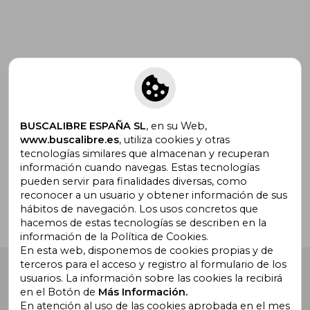
Suscríbete para recibir ofertas y
promociones
BUSCALIBRE ESPAÑA SL
, en su Web,
www.buscalibre.es
, utiliza cookies y otras
tecnologías similares que almacenan y recuperan
¿Necesitas ayuda?
información cuando navegas. Estas tecnologías
pueden servir para finalidades diversas, como
reconocer a un usuario y obtener información de sus
Ir a Centro de Soporte
hábitos de navegación. Los usos concretos que
hacemos de estas tecnologías se describen en la
información de la Política de Cookies.
En esta web, disponemos de cookies propias y de
terceros para el acceso y registro al formulario de los
Buscalibre España
. Calle Energía, 65, Nave 3 (08940),
usuarios. La información sobre las cookies la recibirá
Cornellà de Llobregat, Barcelona. Derechos Reservados.
en el Botón de
Más Información.
En atención al uso de las cookies aprobada en el mes