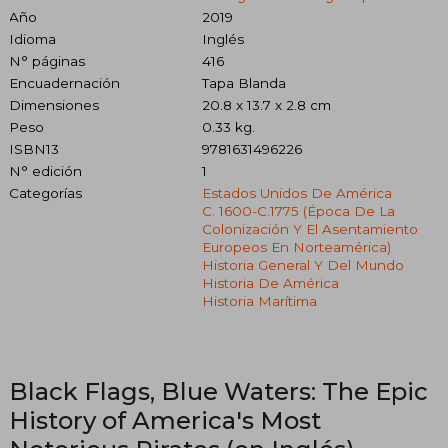
Año
2019
Idioma
Inglés
N° páginas
416
Encuadernación
Tapa Blanda
Dimensiones
20.8 x 13.7 x 2.8 cm
Peso
0.33 kg.
ISBN13
9781631496226
N° edición
1
Categorías
Estados Unidos De América
C. 1600-C.1775 (época De La
Colonización Y El Asentamiento
Europeos En Norteamérica)
Historia General Y Del Mundo
Historia De América
Historia Marítima
Black Flags, Blue Waters: The Epic
History of America's Most