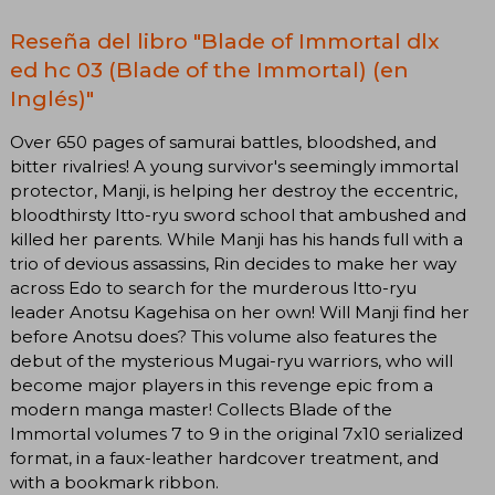
Reseña del libro "Blade of Immortal dlx
ed hc 03 (Blade of the Immortal) (en
Inglés)"
Over 650 pages of samurai battles, bloodshed, and
bitter rivalries! A young survivor's seemingly immortal
protector, Manji, is helping her destroy the eccentric,
bloodthirsty Itto-ryu sword school that ambushed and
killed her parents. While Manji has his hands full with a
trio of devious assassins, Rin decides to make her way
across Edo to search for the murderous Itto-ryu
leader Anotsu Kagehisa on her own! Will Manji find her
before Anotsu does? This volume also features the
debut of the mysterious Mugai-ryu warriors, who will
become major players in this revenge epic from a
modern manga master! Collects Blade of the
Immortal volumes 7 to 9 in the original 7x10 serialized
format, in a faux-leather hardcover treatment, and
with a bookmark ribbon.