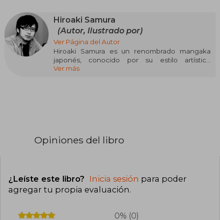
Hiroaki Samura
(Autor, Ilustrado por)
Ver Página del Autor
Hiroaki Samura es un renombrado mangaka
japonés, conocido por su estilo artístico
Ver más
detallado y su enfoque en narrativas maduras y
complejas. Nació en 1970 en Japón y comenzó
su carrera como mangaka en los años 90. Su
obra más conocida es Blade of the Immortal
(1993-2012), un manga de acción y samuráis que
combina el drama histórico con lo sobrenatural.
Este manga le valió el reconocimiento
internacional y fue adaptado a una película en
Opiniones del libro
2017.
Samura también ha trabajado en otros
proyectos como Ohikkoshi (1994) y The Ninja
(2009), explorando diversos géneros, desde el
¿Leíste este libro?
Inicia sesión
para poder
drama hasta la comedia.
agregar tu propia evaluación
.
0% (0)