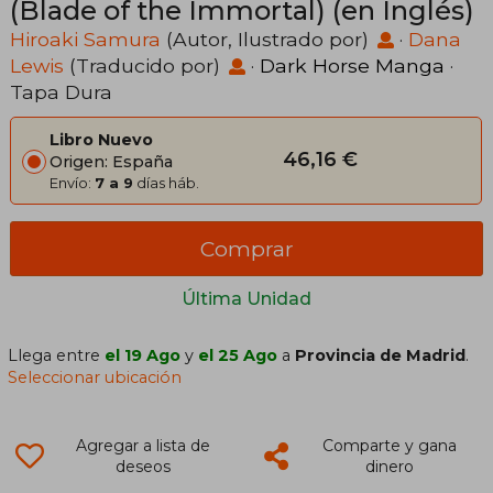
(Blade of the Immortal) (en Inglés)
Hiroaki Samura
(Autor, Ilustrado por)
·
Dana
Lewis
(Traducido por)
·
Dark Horse Manga
·
Tapa Dura
Libro Nuevo
46,16 €
Origen: España
Envío:
7 a 9
días háb.
Comprar
Última Unidad
Llega entre
el 19 Ago
y
el 25 Ago
a
Provincia de Madrid
.
Seleccionar ubicación
Agregar a lista de
Comparte y gana
deseos
dinero