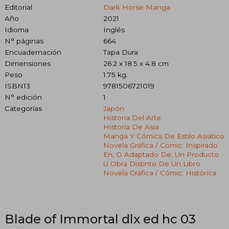
Editorial
Dark Horse Manga
Año
2021
Idioma
Inglés
N° páginas
664
Encuadernación
Tapa Dura
Dimensiones
26.2 x 18.5 x 4.8 cm
Peso
1.75 kg.
ISBN13
9781506721019
N° edición
1
Categorías
Japón
Historia Del Arte
Historia De Asia
Manga Y Cómics De Estilo Asiático
Novela Gráfica / Cómic: Inspirado
En, O Adaptado De, Un Producto
U Obra Distinto De Un Libro
Novela Gráfica / Cómic: Histórica
Blade of Immortal dlx ed hc 03