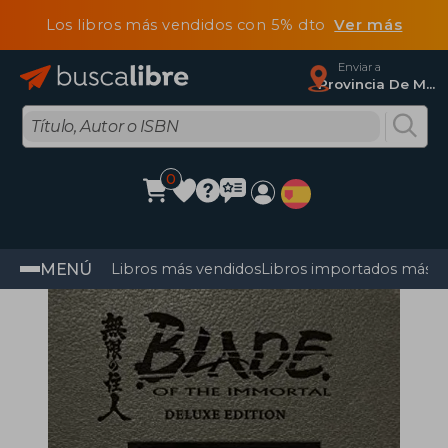
Los libros más vendidos con 5% dto
Ver más
Enviar a
Provincia De Madrid
0
MENÚ
Libros más vendidos
Libros importados más v