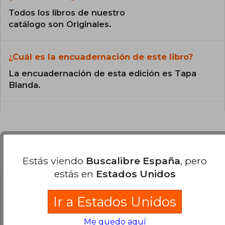
Todos los libros de nuestro
catálogo son Originales.
¿Cuál es la encuadernación de este libro?
La encuadernación de esta edición es Tapa
Blanda.
Preguntas y respuestas sobre el libro
Estás viendo
Buscalibre España
, pero
estás en
Estados Unidos
Ir a Estados Unidos
¿Tienes una pregunta sobre el libro?
Inicia
sesión
para poder agregar tu propia pregunta.
Me quedo aquí