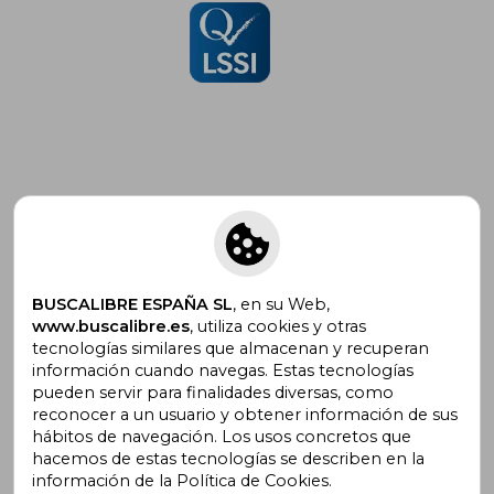
Suscríbete para recibir ofertas y
promociones
BUSCALIBRE ESPAÑA SL
, en su Web,
www.buscalibre.es
, utiliza cookies y otras
tecnologías similares que almacenan y recuperan
¿Necesitas ayuda?
información cuando navegas. Estas tecnologías
pueden servir para finalidades diversas, como
reconocer a un usuario y obtener información de sus
Ir a Centro de Soporte
hábitos de navegación. Los usos concretos que
hacemos de estas tecnologías se describen en la
información de la Política de Cookies.