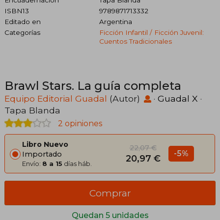
Encuadernación
Tapa Blanda
ISBN13
9789871713332
Editado en
Argentina
Categorías
Ficción Infantil / Ficción Juvenil:
Cuentos Tradicionales
Brawl Stars. La guía completa
Equipo Editorial Guadal
(Autor)
·
Guadal X
·
Tapa Blanda
2 opiniones
Libro Nuevo
22,07 €
-5%
Importado
20,97 €
Envío:
8 a 15
días háb.
Comprar
Quedan 5 unidades