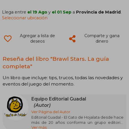
Llega entre
el 19 Ago
y
el 01 Sep
a
Provincia de Madrid
.
Seleccionar ubicación
Agregar a lista de
Comparte y gana
deseos
dinero
Reseña del libro "Brawl Stars. La guía
completa"
Un libro que incluye: tips, trucos, todas las novedades y
eventos del juego del momento.
Equipo Editorial Guadal
(Autor)
Ver Página del Autor
Editorial Guadal - El Gato de Hojalata desde hace
más de 20 años conforma un grupo editorial
Ver más
que busca satisfacer las necesidades