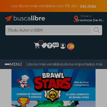
Los libros más vendidos con 5% dto
Ver más
Enviar a
Provincia De Madrid
0
MENÚ
Libros más vendidos
Libros importados más v