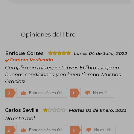
educativas, didácticas y lúdicas de padres y
chicos, trabajando día a día con los
requerimientos de lectores, adaptándose a los
nuevos modos de lectura. Cuenta con libros
para distintos tipos de público y, en busca de las
nuevas tendencias firma acuerdos editoriales
Opiniones del libro
con los líderes mundiales de la literatura infantil.]
Actualmente su fondo incluye una selección de
los mejores autores infantiles de la Argentina,
Enrique Cortes
Lunes 04 de Julio, 2022
acompañado de las licencias más importantes
Compra Verificada
como Disney, Marvel y Kitty. Por otra parte,
Cumplio con mis espectativas El libro. Llego en
nuestro canal comercial incluye librerías,
buenas condiciones, y en buen tiempo. Muchas
jugueterías y supermercados.
Gracias!
3
1
Esta opinión es útil
No es útil
Carlos Sevilla
Martes 03 de Enero, 2023
No esta mal
2
0
Esta opinión es útil
No es útil