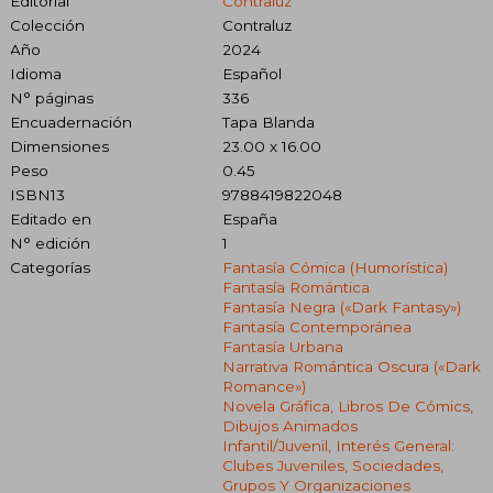
Editorial
Contraluz
Colección
Contraluz
Año
2024
Idioma
Español
N° páginas
336
Encuadernación
Tapa Blanda
Dimensiones
23.00 x 16.00
Peso
0.45
ISBN13
9788419822048
Editado en
España
N° edición
1
Categorías
Fantasía Cómica (humorística)
Fantasía Romántica
Fantasía Negra («dark Fantasy»)
Fantasía Contemporánea
Fantasía Urbana
Narrativa Romántica Oscura («dark
Romance»)
Novela Gráfica, Libros De Cómics,
Dibujos Animados
Infantil/juvenil, Interés General:
Clubes Juveniles, Sociedades,
Grupos Y Organizaciones