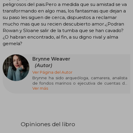
peligrosos del pais.Pero a medida que su amistad se va
transformando en algo mas, los fantasmas que dejan a
su paso les siguen de cerca, dispuestos a reclamar
mucho mas que su recien descubierto amor.¿Podran
Rowan y Sloane salir de la tumba que se han cavado?
¿O habran encontrado, al fin, a su digno rival y alma
gemela?
Brynne Weaver
(Autor)
Ver Página del Autor
Brynne ha sido arqueóloga, camarera, analista
de fondos marinos o ejecutiva de cuentas de
Ver más
publicidad y en los últimos años ha trabajado en
el campo de la investigación clínica en
neurociencia. Sin embargo, escribir siempre ha
sido su pasatiempo. De hecho, escribió poesía y
ensayos galardonados, y se dedicó a varias
formas de ficción a lo largo de los años. En 2019,
Brynne se comprometió a publicar más de sus
Opiniones del libro
obras y lanzó su primer libro de no ficción.
Luego comenzó a centrarse en su primera serie