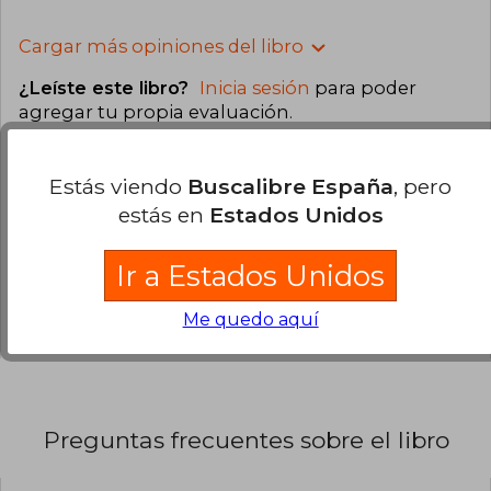
Cargar más opiniones del libro
¿Leíste este libro?
Inicia sesión
para poder
agregar tu propia evaluación
.
69% (9)
Estás viendo
Buscalibre España
, pero
23% (3)
estás en
Estados Unidos
8% (1)
Ir a Estados Unidos
0% (0)
0% (0)
Me quedo aquí
Preguntas frecuentes sobre el libro