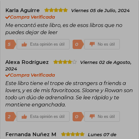
de romantasy, "The Diviner". Brynne aspira a
escribir historias centradas en la mujer sobre
Karla Aguirre
Viernes 05 de Julio, 2024
personajes complejos, resistentes e
Compra Verificada
imperfectos que luchan con la ira, el trauma, el
Me encantó este libro, es de esos libros que no
miedo, el coraje y el amor. Algunas de sus obras
puedes dejar de leer
más conocidas son: "Butcher and black bird"
(2024), la comedia romántica de amigos y
amantes viral de TikTok llena de asesinatos,
5
0
Esta opinión es útil
No es útil
caos y química chisporroteante; "Leather and
lark" (2024) o "A shadow in the reaping" (2021).
Alexa Rodríguez
Viernes 02 de Agosto,
2024
Compra Verificada
Este libro tiene el trope de strangers a friends a
lovers, y es de mis favoritooos. Sloane y Rowan son
todo un dúo de adrenalina. Se lee rápido y te
mantiene enganchada.
2
0
Esta opinión es útil
No es útil
Fernanda Nuñez M
Lunes 07 de