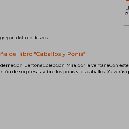
L
P
gregar a lista de deseos
ña del libro "Caballos y Ponis"
ernación: CartonéColección: Mira por la ventanaCon este l
tón de sorpresas sobre los ponis y los caballos. ¡Ya verás q