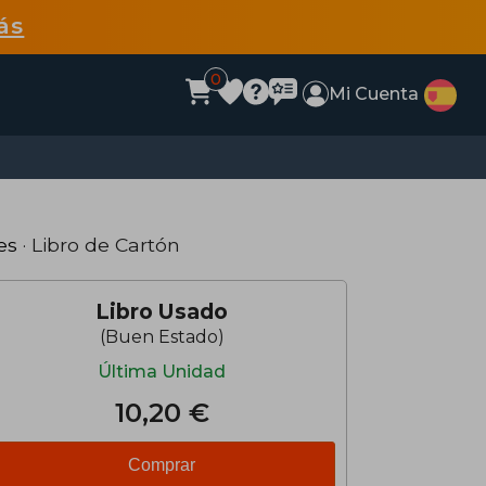
ás
0
Mi Cuenta
es
· Libro de Cartón
Libro Usado
(Buen Estado)
Última Unidad
10,20 €
Comprar