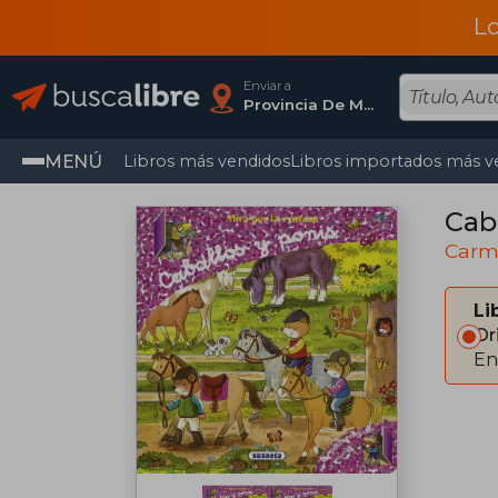
L
Enviar a
Provincia De Madrid
MENÚ
Libros más vendidos
Libros importados más v
Cab
Carm
Li
Or
En