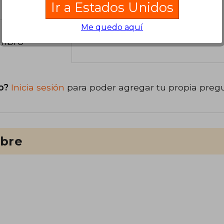
Ir a Estados Unidos
Me quedo aquí
libro
o?
Inicia sesión
para poder agregar tu propia preg
ibre