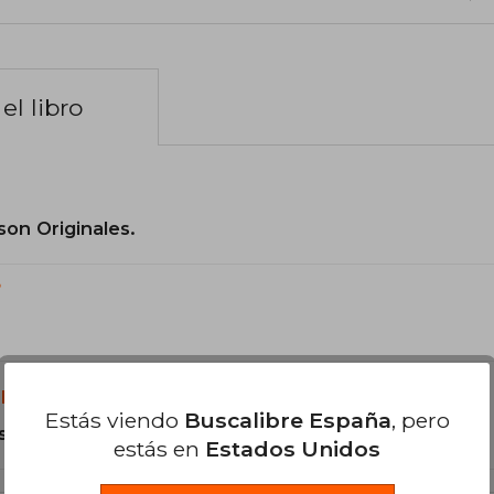
el libro
son Originales.
?
libro?
Estás viendo
Buscalibre España
, pero
s Libro de Cartón.
estás en
Estados Unidos