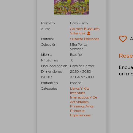
Formato
Libro Físico
Autor
Carmen Busquets
Villanova
A
Editorial
Susaeta Ediciones
Colección
Mira Por La
Ventana
Rese
Idioma
Español
N° páginas
10
Encuadernación
Libro de Cartón
Encuad
Dimensiones
20.50 x 20.80
un mon
ISBN13
9788467730180
Editado en
España
Categorías
Libros Y Kits
Infantiles
Interactivos Y De
Actividades
Primeros Años:
Primeras
Experiencias