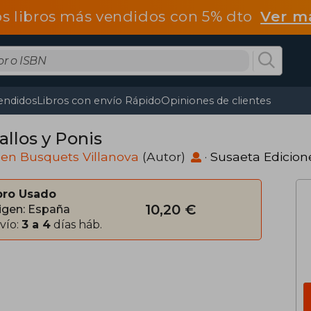
os libros más vendidos con 5% dto
Ver m
endidos
Libros con envío Rápido
Opiniones de clientes
allos y Ponis
en Busquets Villanova
(Autor)
·
Susaeta Edicion
bro Usado
10,20 €
igen: España
vío:
3 a 4
días háb.