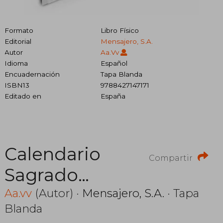
Formato
Libro Físico
Editorial
Mensajero, S.A.
Autor
Aa.Vv
Idioma
Español
Encuadernación
Tapa Blanda
ISBN13
9788427147171
Editado en
España
Calendario
Compartir
Sagrado
Corazon 2024
Aa.vv
(Autor) ·
Mensajero, S.A.
· Tapa
Blanda
con Faldillas