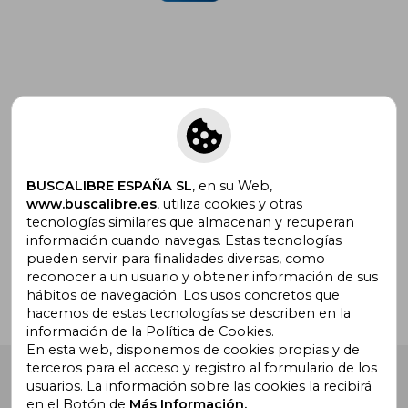
Suscríbete para recibir ofertas y
promociones
BUSCALIBRE ESPAÑA SL
, en su Web,
www.buscalibre.es
, utiliza cookies y otras
tecnologías similares que almacenan y recuperan
¿Necesitas ayuda?
información cuando navegas. Estas tecnologías
pueden servir para finalidades diversas, como
reconocer a un usuario y obtener información de sus
Ir a Centro de Soporte
hábitos de navegación. Los usos concretos que
hacemos de estas tecnologías se describen en la
información de la Política de Cookies.
En esta web, disponemos de cookies propias y de
terceros para el acceso y registro al formulario de los
Buscalibre España
. Calle Energía, 65, Nave 3 (08940),
usuarios. La información sobre las cookies la recibirá
Cornellà de Llobregat, Barcelona. Derechos Reservados.
en el Botón de
Más Información.