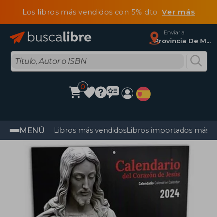
Los libros más vendidos con 5% dto
Ver más
Enviar a
Provincia De Madrid
0
MENÚ
Libros más vendidos
Libros importados más v