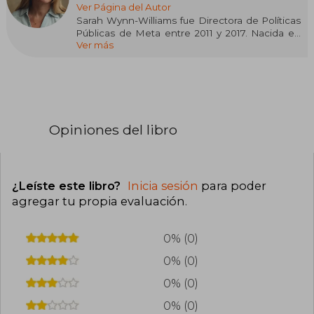
Ver Página del Autor
Sarah Wynn-Williams fue Directora de Políticas
Públicas de Meta entre 2011 y 2017. Nacida en
Ver más
Nueva Zelanda, se licenció en Ciencias Políticas
por la universidad de Canterbury y Máster en
Derecho por la Universidad de Victoria. Antes
de incorporarse al mundo de la tecnológica,
trabajó para Naciones Unidas y posteriormente
como diplomática en Washington para su país.
Actualmente vive en Reino Unido.
Opiniones del libro
¿Leíste este libro?
Inicia sesión
para poder
agregar tu propia evaluación
.
0% (0)
0% (0)
0% (0)
0% (0)