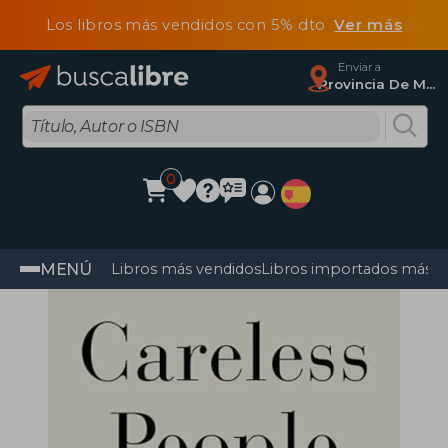
Los libros más vendidos con 5% dto
Ver más
Enviar a
Provincia De Madrid
0
MENÚ
Libros más vendidos
Libros importados más v