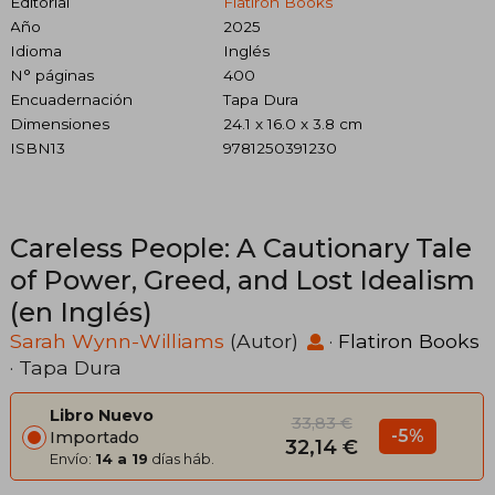
Editorial
Flatiron Books
Año
2025
Idioma
Inglés
N° páginas
400
Encuadernación
Tapa Dura
Dimensiones
24.1 x 16.0 x 3.8 cm
ISBN13
9781250391230
Careless People: A Cautionary Tale
of Power, Greed, and Lost Idealism
(en Inglés)
Sarah Wynn-Williams
(Autor)
·
Flatiron Books
· Tapa Dura
Libro Nuevo
33,83 €
-5%
Importado
32,14 €
Envío:
14 a 19
días háb.