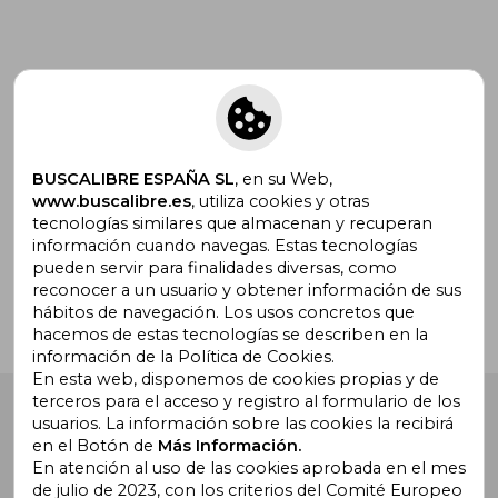
Suscríbete para recibir ofertas y
promociones
BUSCALIBRE ESPAÑA SL
, en su Web,
www.buscalibre.es
, utiliza cookies y otras
tecnologías similares que almacenan y recuperan
¿Necesitas ayuda?
información cuando navegas. Estas tecnologías
pueden servir para finalidades diversas, como
reconocer a un usuario y obtener información de sus
Ir a Centro de Soporte
hábitos de navegación. Los usos concretos que
hacemos de estas tecnologías se describen en la
información de la Política de Cookies.
En esta web, disponemos de cookies propias y de
terceros para el acceso y registro al formulario de los
Buscalibre España
. Calle Energía, 65, Nave 3 (08940),
usuarios. La información sobre las cookies la recibirá
Cornellà de Llobregat, Barcelona. Derechos Reservados.
en el Botón de
Más Información.
En atención al uso de las cookies aprobada en el mes
de julio de 2023, con los criterios del Comité Europeo