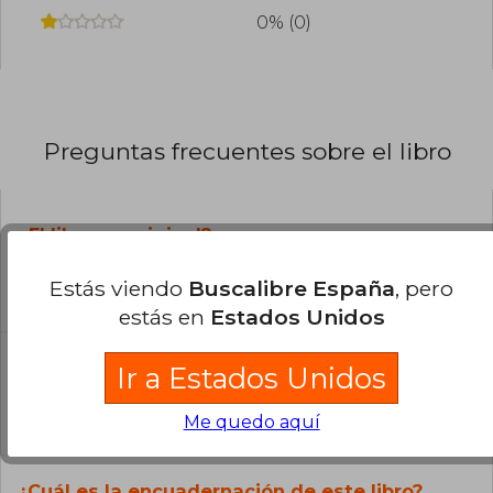
0% (0)
Preguntas frecuentes sobre el libro
¿El libro es original?
Todos los libros de nuestro
Estás viendo
Buscalibre España
, pero
catálogo son Originales.
estás en
Estados Unidos
¿En qué Idioma está escrito el
Ir a Estados Unidos
libro?
El libro está escrito en Inglés.
Me quedo aquí
¿Cuál es la encuadernación de este libro?