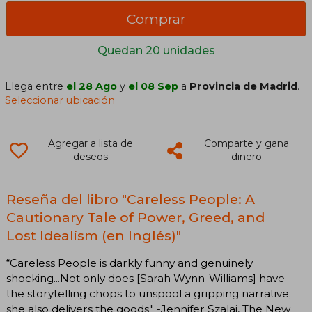
Comprar
Quedan 20 unidades
Llega entre
el 28 Ago
y
el 08 Sep
a
Provincia de Madrid
.
Seleccionar ubicación
Agregar a lista de
Comparte y gana
deseos
dinero
Reseña del libro "Careless People: A
Cautionary Tale of Power, Greed, and
Lost Idealism (en Inglés)"
“Careless People is darkly funny and genuinely
shocking...Not only does [Sarah Wynn-Williams] have
the storytelling chops to unspool a gripping narrative;
she also delivers the goods." -Jennifer Szalai, The New