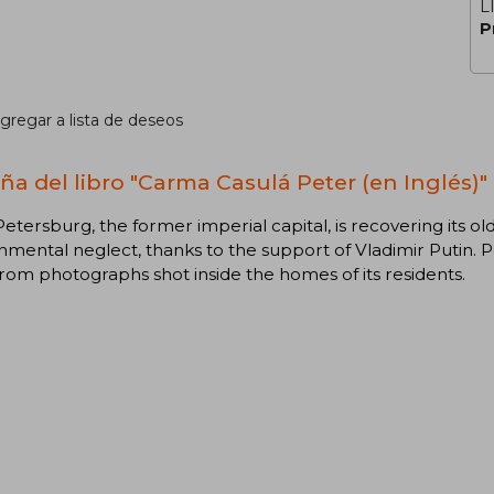
L
P
gregar a lista de deseos
ña del libro "Carma Casulá Peter (en Inglés)"
Petersburg, the former imperial capital, is recovering its ol
mental neglect, thanks to the support of Vladimir Putin. Pet
rom photographs shot inside the homes of its residents.