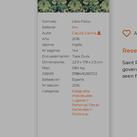
Formato
Libro Físico
Editorial
Rm
A
Autor
Casulá, Carma
Año
2016
Idioma
Inglés
Rese
N° páginas
144
Encuadernación
Tapa Dura
Saint 
Dimensiones
22.9 x 17.8 x 2.3 cm
Peso
0.84 kg.
govern
ISBN13
9788416282722
seen f
Editado en
España
N° edición
2016
Categorías
Fotógrafos
Individuales
Lugares Y
Personas: Obras
Generales Y
Pictóricas