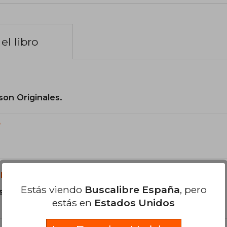
el libro
son Originales.
?
libro?
Estás viendo
Buscalibre España
, pero
s Tapa Dura.
estás en
Estados Unidos