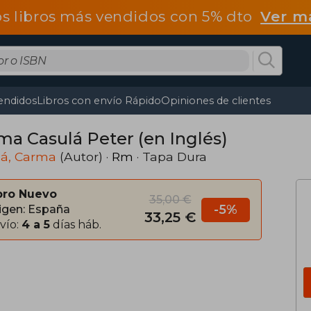
os libros más vendidos con 5% dto
Ver m
endidos
Libros con envío Rápido
Opiniones de clientes
ma Casulá Peter (en Inglés)
lá, Carma
(Autor) ·
Rm
· Tapa Dura
bro Nuevo
35,00 €
-5%
igen: España
33,25 €
vío:
4 a 5
días háb.