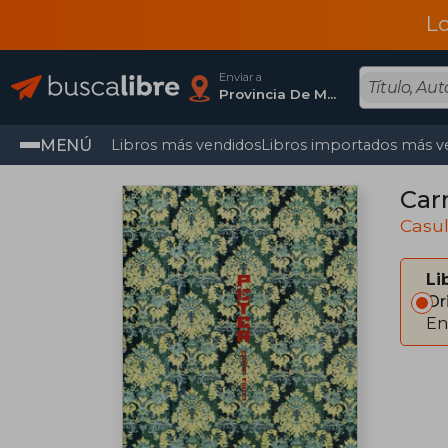
L
Enviar a
Provincia De Madrid
MENÚ
Libros más vendidos
Libros importados más v
Car
Casu
Li
Or
En