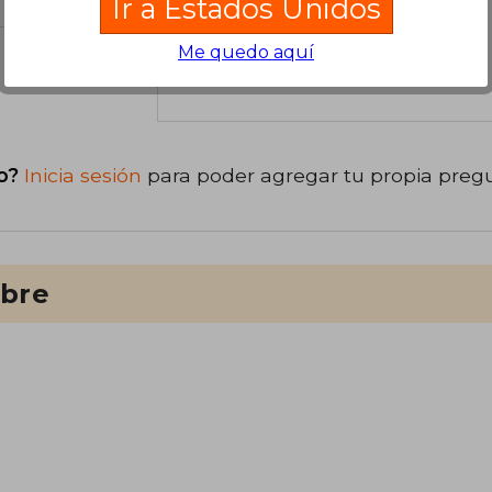
Ir a Estados Unidos
Me quedo aquí
libro
o?
Inicia sesión
para poder agregar tu propia preg
ibre