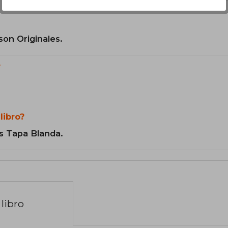
son Originales.
?
libro?
s Tapa Blanda.
libro