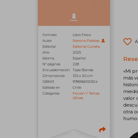
Formato
Libro Físico
Autor
Romina Pistolas
A
Editorial
Editorial Cuneta
Año
2025
Rese
Idioma
Español
N° páginas
228
Encuadernación
Tapa Blanda
«Mi pr
Dimensiones
13.5 x 20 cm
más va
ISBN13
9789566100324
histor
Editado en
Chile
miedo.
Categorías
Ficción Y Temas
valor 
Afines
descub
otra o
humor,