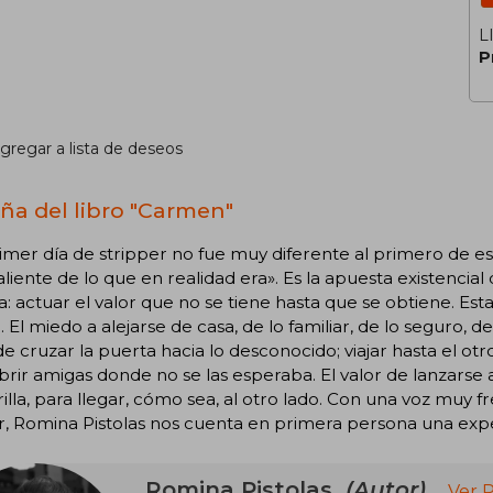
L
P
gregar a lista de deseos
ña del libro "Carmen"
imer día de stripper no fue muy diferente al primero de e
liente de lo que en realidad era». Es la apuesta existencial
ia: actuar el valor que no se tiene hasta que se obtiene. Es
 El miedo a alejarse de casa, de lo familiar, de lo seguro, de
de cruzar la puerta hacia lo desconocido; viajar hasta el 
rir amigas donde no se las esperaba. El valor de lanzarse a
rilla, para llegar, cómo sea, al otro lado. Con una voz muy 
 Romina Pistolas nos cuenta en primera persona una experie
Romina Pistolas
(Autor)
Ver 