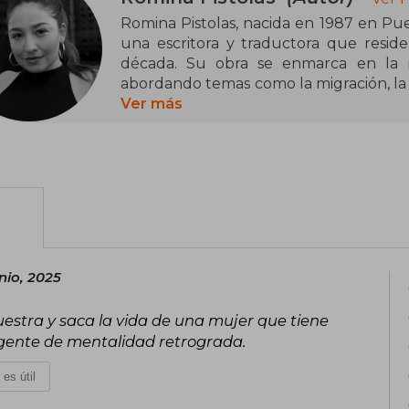
Romina Pistolas, nacida en 1987 en Puer
una escritora y traductora que resid
década. Su obra se enmarca en la nar
abordando temas como la migración, la 
perspectiva honesta y provocadora. En
Ver más
They Are Naked and They Dance, centrad
Su debut literario fue la novela Car
bailar sin ropa (2022), publicada por Ed
por una prosa directa y humorística,
sociales.
nio, 2025
estra y saca la vida de una mujer que tiene
a gente de mentalidad retrograda.
 es útil