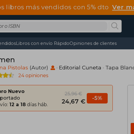
os libros más vendidos con 5% dto
Ver m
endidos
Libros con envío Rápido
Opiniones de clientes
rmen
a Pistolas
(Autor)
·
Editorial Cuneta
· Tapa Blan
24 opiniones
bro Nuevo
25,96 €
-5%
portado
24,67 €
vío:
12 a 18
días háb.