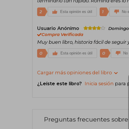
terminarlo tan rápido. Romina eres lo 
2
1
Esta opinión es útil
No e
Usuario Anónimo
Domingo 
Compra Verificada
Muy buen libro, historia fácil de seg
0
0
Esta opinión es útil
No 
Cargar más opiniones del libro
¿Leíste este libro?
Inicia sesión
para 
Preguntas frecuentes sobre 