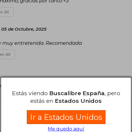
máximo, gracias por tanto <3
s útil
05 de Octubre, 2025
uir y muy entretenida. Recomendada
es útil
poder agregar tu propia evaluación
.
Estás viendo
Buscalibre España
, pero
estás en
Estados Unidos
Ir a Estados Unidos
el libro
Me quedo aquí