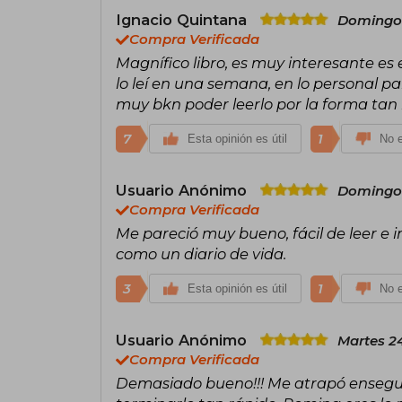
Ignacio Quintana
Domingo 
Compra Verificada
Magnífico libro, es muy interesante es
lo leí en una semana, en lo personal p
muy bkn poder leerlo por la forma tan 
7
1
Esta opinión es útil
No e
Usuario Anónimo
Domingo 
Compra Verificada
Me pareció muy bueno, fácil de leer e in
como un diario de vida.
3
1
Esta opinión es útil
No e
Usuario Anónimo
Martes 24
Compra Verificada
Demasiado bueno!!! Me atrapó enseguid