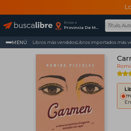
L
Enviar a
Provincia De Madrid
MENÚ
Libros más vendidos
Libros importados más v
Ca
Romin
Li
Im
En