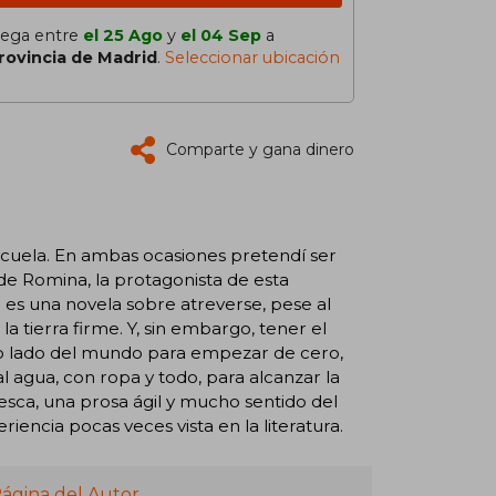
lega entre
el 25 Ago
y
el 04 Sep
a
rovincia de Madrid
.
Seleccionar ubicación
Comparte y gana dinero
scuela. En ambas ocasiones pretendí ser
 de Romina, la protagonista de esta
ta es una novela sobre atreverse, pese al
 la tierra firme. Y, sin embargo, tener el
otro lado del mundo para empezar de cero,
l agua, con ropa y todo, para alcanzar la
fresca, una prosa ágil y mucho sentido del
ncia pocas veces vista en la literatura.
Página del Autor