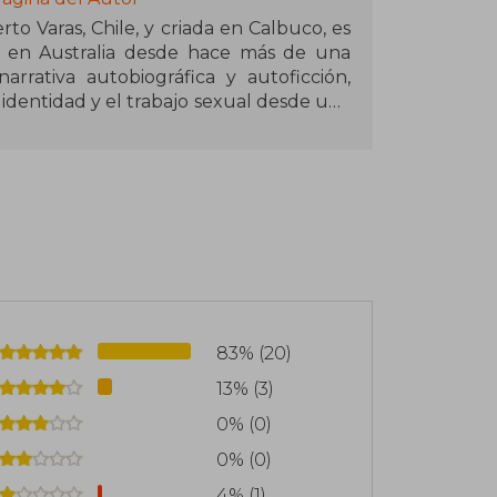
to Varas, Chile, y criada en Calbuco, es
e en Australia desde hace más de una
rativa autobiográfica y autoficción,
identidad y el trabajo sexual desde una
 2021, publicó el libro de fotografías
o en la vida de strippers.
men o cómo me inicié en el negocio de
itorial Cuneta. Su estilo se caracteriza
 que desafía convenciones y estigmas
83% (20)
13% (3)
0% (0)
0% (0)
4% (1)