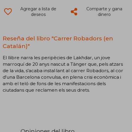
Agregar a lista de
Comparte y gana
deseos
dinero
Reseña del libro "Carrer Robadors (en
Catalán)"
El llibre narra les peripècies de Lakhdar, un jove
marroquí de 20 anys nascut a Tànger que, pels atzars
de la vida, s'acaba instal·lant al carrer Robadors, al cor
d'una Barcelona convulsa, en plena crisi econòmica i
amb el teló de fons de les manifestacions dels
ciutadans que reclamen els seus drets.
Opiniones del libro