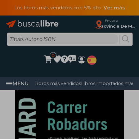
Los libros más vendidos con 5% dto
Ver más
Enviar a
Provincia De Madrid
0
MENÚ
Libros más vendidos
Libros importados más v