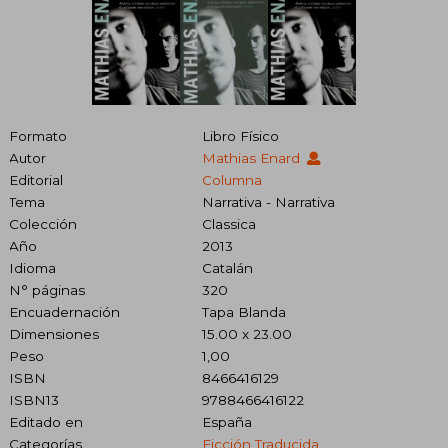
Formato
Libro Físico
Autor
Mathias Enard
Editorial
Columna
Tema
Narrativa - Narrativa
Colección
Classica
Año
2013
Idioma
Catalán
N° páginas
320
Encuadernación
Tapa Blanda
Dimensiones
15.00 x 23.00
Peso
1,00
ISBN
8466416129
ISBN13
9788466416122
Editado en
España
Categorías
Ficción Traducida