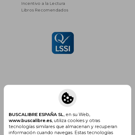
Incentivo a la Lectura
Libros Recomendados
Suscríbete para recibir ofertas y
promociones
BUSCALIBRE ESPAÑA SL
, en su Web,
www.buscalibre.es
, utiliza cookies y otras
tecnologías similares que almacenan y recuperan
¿Necesitas ayuda?
información cuando navegas. Estas tecnologías