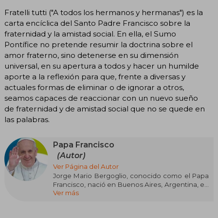
Fratelli tutti ("A todos los hermanos y hermanas") es la
carta encíclica del Santo Padre Francisco sobre la
fraternidad y la amistad social. En ella, el Sumo
Pontífice no pretende resumir la doctrina sobre el
amor fraterno, sino detenerse en su dimensión
universal, en su apertura a todos y hacer un humilde
aporte a la reflexión para que, frente a diversas y
actuales formas de eliminar o de ignorar a otros,
seamos capaces de reaccionar con un nuevo sueño
de fraternidad y de amistad social que no se quede en
las palabras.
Papa Francisco
(Autor)
Ver Página del Autor
Jorge Mario Bergoglio, conocido como el Papa
Francisco, nació en Buenos Aires, Argentina, en
Ver más
1936. Como líder de la Iglesia Católica, es
reconocido por su enfoque pastoral y su
compromiso con temas de justicia social,