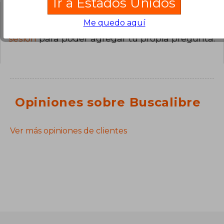
Ir a Estados Unidos
Me quedo aquí
¿Tienes una pregunta sobre el libro?
Inicia
sesión
para poder agregar tu propia pregunta.
Opiniones sobre Buscalibre
Ver más opiniones de clientes