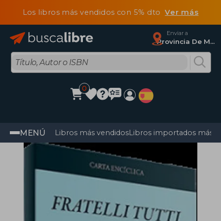
Los libros más vendidos con 5% dto
Ver más
Enviar a
Provincia De Madrid
0
MENÚ
Libros más vendidos
Libros importados más v