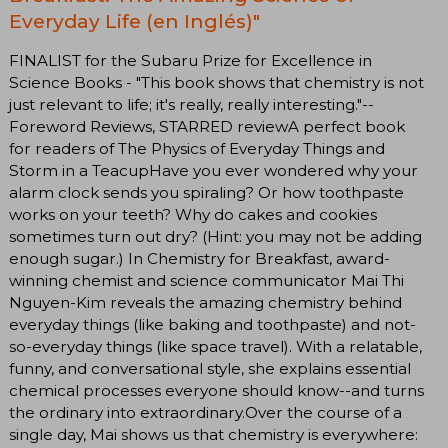
Everyday Life (en Inglés)"
FINALIST for the Subaru Prize for Excellence in
Science Books - "This book shows that chemistry is not
just relevant to life; it's really, really interesting."--
Foreword Reviews, STARRED reviewA perfect book
for readers of The Physics of Everyday Things and
Storm in a TeacupHave you ever wondered why your
alarm clock sends you spiraling? Or how toothpaste
works on your teeth? Why do cakes and cookies
sometimes turn out dry? (Hint: you may not be adding
enough sugar.) In Chemistry for Breakfast, award-
winning chemist and science communicator Mai Thi
Nguyen-Kim reveals the amazing chemistry behind
everyday things (like baking and toothpaste) and not-
so-everyday things (like space travel). With a relatable,
funny, and conversational style, she explains essential
chemical processes everyone should know--and turns
the ordinary into extraordinary.Over the course of a
single day, Mai shows us that chemistry is everywhere: