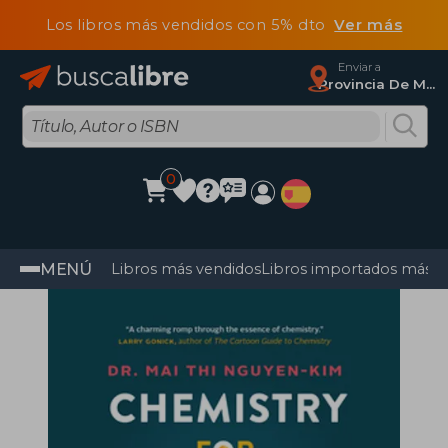
Los libros más vendidos con 5% dto
Ver más
Enviar a
Provincia De Madrid
0
MENÚ
Libros más vendidos
Libros importados más v