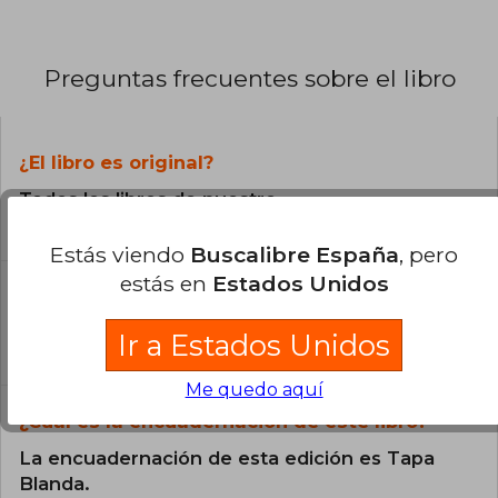
Preguntas frecuentes sobre el libro
¿El libro es original?
Todos los libros de nuestro
catálogo son Originales.
Estás viendo
Buscalibre España
, pero
estás en
Estados Unidos
¿En qué Idioma está escrito el
libro?
Ir a Estados Unidos
El libro está escrito en Inglés.
Me quedo aquí
¿Cuál es la encuadernación de este libro?
La encuadernación de esta edición es Tapa
Blanda.