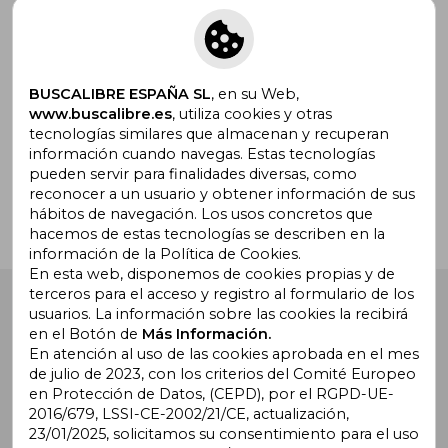
Suscríbete para recibir ofertas y
promociones
BUSCALIBRE ESPAÑA SL
, en su Web,
www.buscalibre.es
, utiliza cookies y otras
tecnologías similares que almacenan y recuperan
¿Necesitas ayuda?
información cuando navegas. Estas tecnologías
pueden servir para finalidades diversas, como
reconocer a un usuario y obtener información de sus
Ir a Centro de Soporte
hábitos de navegación. Los usos concretos que
hacemos de estas tecnologías se describen en la
información de la Política de Cookies.
En esta web, disponemos de cookies propias y de
terceros para el acceso y registro al formulario de los
Buscalibre España
. Calle Energía, 65, Nave 3 (08940),
usuarios. La información sobre las cookies la recibirá
Cornellà de Llobregat, Barcelona. Derechos Reservados.
en el Botón de
Más Información.
En atención al uso de las cookies aprobada en el mes
de julio de 2023, con los criterios del Comité Europeo
en Protección de Datos, (CEPD), por el RGPD-UE-
2016/679, LSSI-CE-2002/21/CE, actualización,
23/01/2025, solicitamos su consentimiento para el uso