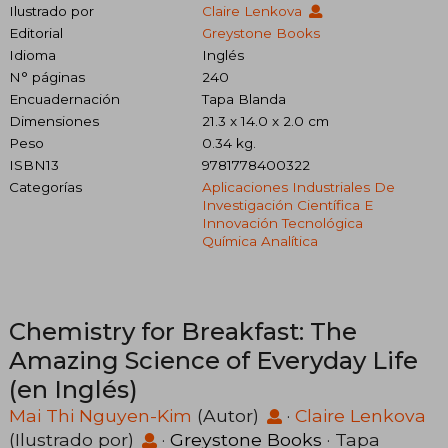
Ilustrado por
Claire Lenkova
Editorial
Greystone Books
Idioma
Inglés
N° páginas
240
Encuadernación
Tapa Blanda
Dimensiones
21.3 x 14.0 x 2.0 cm
Peso
0.34 kg.
ISBN13
9781778400322
Categorías
Aplicaciones Industriales De
Investigación Científica E
Innovación Tecnológica
Química Analítica
Chemistry for Breakfast: The
Amazing Science of Everyday Life
(en Inglés)
Mai Thi Nguyen-Kim
(Autor)
·
Claire Lenkova
(Ilustrado por)
·
Greystone Books
· Tapa