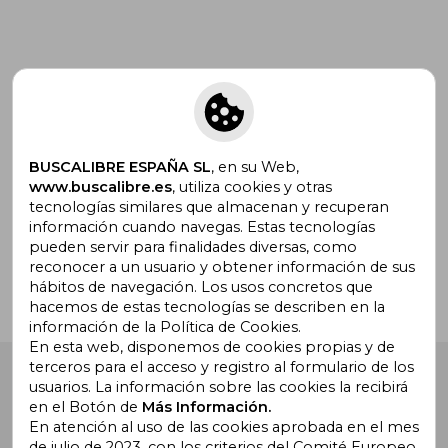
Suscríbete para recibir ofertas y
promociones
BUSCALIBRE ESPAÑA SL
, en su Web,
www.buscalibre.es
, utiliza cookies y otras
tecnologías similares que almacenan y recuperan
¿Necesitas ayuda?
información cuando navegas. Estas tecnologías
pueden servir para finalidades diversas, como
reconocer a un usuario y obtener información de sus
Ir a Centro de Soporte
hábitos de navegación. Los usos concretos que
hacemos de estas tecnologías se describen en la
información de la Política de Cookies.
En esta web, disponemos de cookies propias y de
terceros para el acceso y registro al formulario de los
Buscalibre España
. Calle Energía, 65, Nave 3 (08940),
usuarios. La información sobre las cookies la recibirá
Cornellà de Llobregat, Barcelona. Derechos Reservados.
en el Botón de
Más Información.
En atención al uso de las cookies aprobada en el mes
de julio de 2023, con los criterios del Comité Europeo