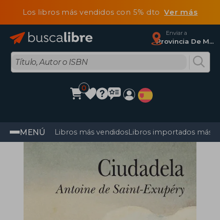
Los libros más vendidos con 5% dto
Ver más
Enviar a
Provincia De Madrid
0
MENÚ
Libros más vendidos
Libros importados más v