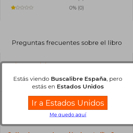
0% (0)
Preguntas frecuentes sobre el libro
¿El libro es original?
Todos los libros de nuestro
Estás viendo
Buscalibre España
, pero
catálogo son Originales.
estás en
Estados Unidos
¿En qué Idioma está escrito el
Ir a Estados Unidos
libro?
El libro está escrito en Español.
Me quedo aquí