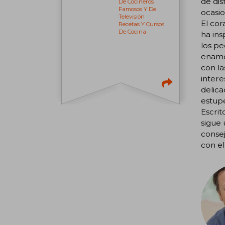
de dis
De Cocineros
Famosos Y De
ocasio
Televisión
El cor
Recetas Y Cursos
De Cocina
ha ins
los pe
enamor
con la
intere
delica
estupe
Escrit
sigue 
consej
con el