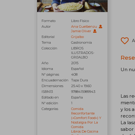
Formato
Libro Físico
Autor
Ana Guelbenzu
Jamie Oliver
Editorial
Grijalbo
A
Tema
Gastronomía
Colección
LIBROS
ILUSTRADOS-
Rese
GRIJALBO
Año
2015
Idioma
Español
Un nue
N° páginas
408
Encuadernación
Tapa Dura
Dimensiones
25.40 x 19.60
ISBN13
9788415989943
Las re
Editado en
España
mientr
N° edición
1
y los 
Categorías
Comida
Reconfortante
recon
(«comfort Food») Y
La las
Nostalgia Por La
Comida
sabor 
Libros De Cocina