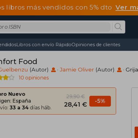
os libros más vendidos con 5% dto
Ver m
endidos
Libros con envío Rápido
Opiniones de clientes
fort Food
Guelbenzu
(Autor)
·
Jamie Oliver
(Autor)
·
Grij
10 opiniones
bro Nuevo
29,90 €
-5%
igen: España
28,41 €
vío:
33 a 34
días háb.