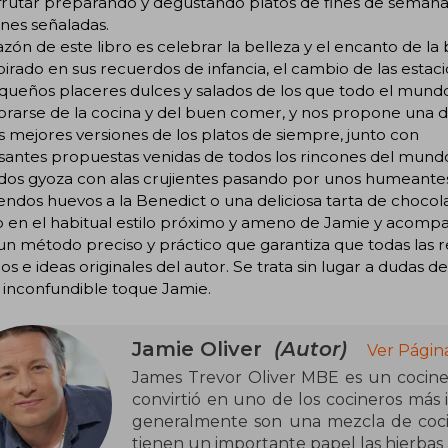
frutar preparando y degustando platos de fines de semana, 
nes señaladas.
azón de este libro es celebrar la belleza y el encanto de l
pirado en sus recuerdos de infancia, el cambio de las estacio
queños placeres dulces y salados de los que todo el mundo 
arse de la cocina y del buen comer, y nos propone una de
s mejores versiones de los platos de siempre, junto con
santes propuestas venidas de todos los rincones del mund
dos gyoza con alas crujientes pasando por unos humeantes
ndos huevos a la Benedict o una deliciosa tarta de chocola
o en el habitual estilo próximo y ameno de Jamie y acompaña
un método preciso y práctico que garantiza que todas las r
os e ideas originales del autor. Se trata sin lugar a dudas
 inconfundible toque Jamie.
Jamie Oliver
(Autor)
Ver Págin
James Trevor Oliver MBE es un cociner
convirtió en uno de los cocineros más 
generalmente son una mezcla de cocina 
tienen un importante papel las hierbas 