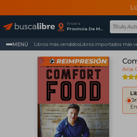
L
Enviar a
Provincia De Madrid
MENÚ
Libros más vendidos
Libros importados más v
Com
Ana 
Li
Or
En