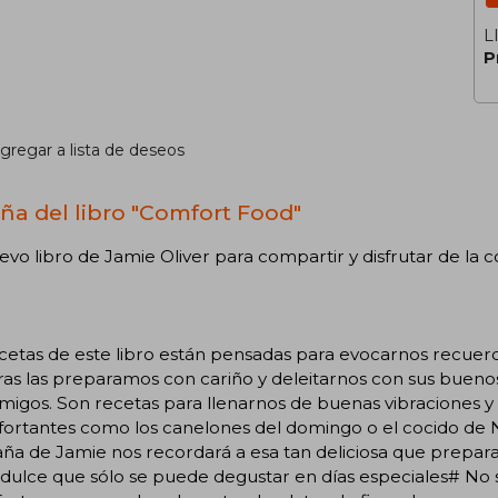
L
P
gregar a lista de deseos
ña del libro "Comfort Food"
vo libro de Jamie Oliver para compartir y disfrutar de la
cetas de este libro están pensadas para evocarnos recuerdo
as las preparamos con cariño y deleitarnos con sus bueno
amigos. Son recetas para llenarnos de buenas vibraciones 
fortantes como los canelones del domingo o el cocido de 
aña de Jamie nos recordará a esa tan deliciosa que prepar
dulce que sólo se puede degustar en días especiales# No se