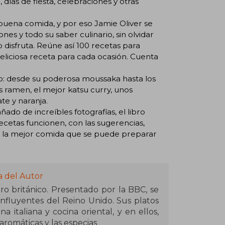
días de fiesta, celebraciones y otras
a buena comida, y por eso Jamie Oliver se
nes y todo su saber culinario, sin olvidar
disfruta. Reúne así 100 recetas para
liciosa receta para cada ocasión. Cuenta
o: desde su poderosa moussaka hasta los
 ramen, el mejor katsu curry, unos
te y naranja.
do de increíbles fotografías, el libro
ecetas funcionen, con las sugerencias,
 de la mejor comida que se puede preparar
a del Autor
o británico. Presentado por la BBC, se
influyentes del Reino Unido. Sus platos
italiana y cocina oriental, y en ellos,
aromáticas y las especias