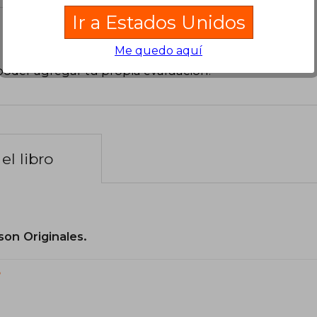
Ir a Estados Unidos
Me quedo aquí
poder agregar tu propia evaluación
.
el libro
son Originales.
?