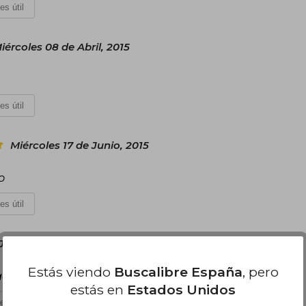
es útil
iércoles 08 de Abril, 2015
es útil
Miércoles 17 de Junio, 2015
o
es útil
Julio, 2015
Estás viendo
Buscalibre España
, pero
ado.
estás en
Estados Unidos
es útil