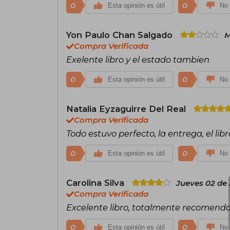
0
0
Esta opinión es útil
No 
Yon Paulo Chan Salgado
M
Compra Verificada
Exelente libro y el estado tambien
0
0
Esta opinión es útil
No 
Natalia Eyzaguirre Del Real
Compra Verificada
Todo estuvo perfecto, la entrega, el libr
0
0
Esta opinión es útil
No 
Carolina Silva
Jueves 02 de 
Compra Verificada
Excelente libro, totalmente recomend
0
0
Esta opinión es útil
No 