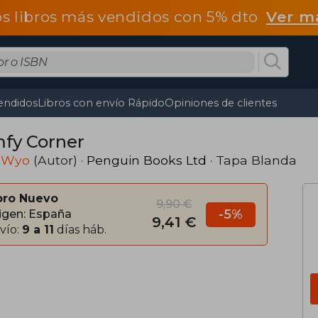
os libros más vendidos con 5% dto
Ver m
endidos
Libros con envío Rápido
Opiniones de clientes
fy Corner
 Wyo
(Autor) ·
Penguin Books Ltd
· Tapa Blanda
bro Nuevo
9,90 €
-5%
igen: España
9,41 €
vío:
9 a 11
días háb.