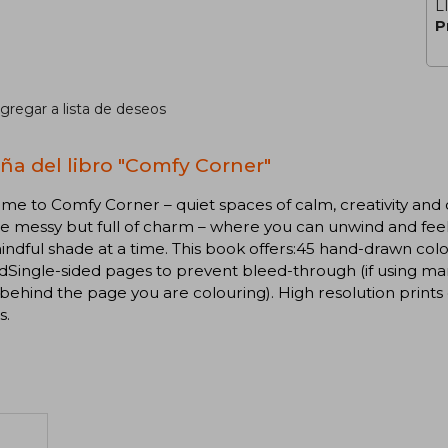
L
P
gregar a lista de deseos
ña del libro "Comfy Corner"
e to Comfy Corner – quiet spaces of calm, creativity and 
ttle messy but full of charm – where you can unwind and fee
ndful shade at a time. This book offers:45 hand-drawn col
Single-sided pages to prevent bleed-through (if using mar
behind the page you are colouring). High resolution prints o
s.