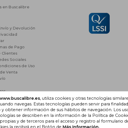
s en Buscalibre
Envío y Devolución
rivacidad
ar
rmas de Pago
 Clientes
edes Sociales
ondiciones de Uso
 de Venta
vío
res
a Lectura
www.buscalibre.es
, utiliza cookies y otras tecnologías similar
ando navegas. Estas tecnologías pueden servir para finalida
omendados
o y obtener información de sus hábitos de navegación. Los us
ogías se describen en la información de la Política de Cooki
opias y de terceros para el acceso y registro al formulario d
), Cornellà de Llobregat,
kies la recibirá en el Botón de
Más Información.