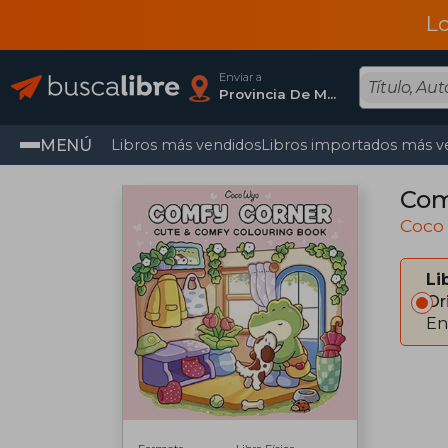
L
Enviar a
Provincia De Madrid
MENÚ
Libros más vendidos
Libros importados más v
Com
Coco
Li
Or
En