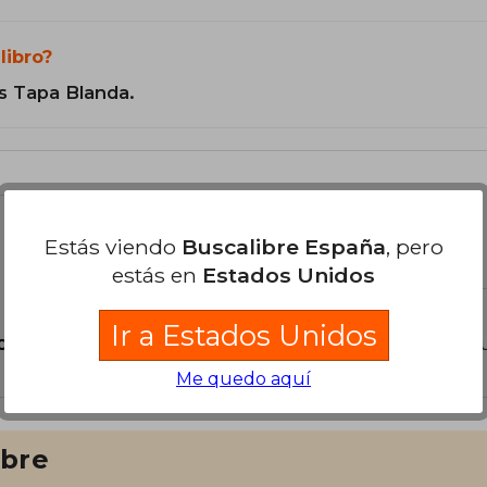
libro?
s Tapa Blanda.
libro
Estás viendo
Buscalibre España
, pero
estás en
Estados Unidos
Ir a Estados Unidos
o?
Inicia sesión
para poder agregar tu propia preg
Me quedo aquí
ibre