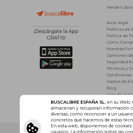
Vender Libro
Aviso legal
Políticas de 
¡Descárgate la App
Política de P
GRATIS!
Cómo Compr
Nuestras Fo
Opiniones de
Seguridad R
Términos y C
Condiciones
Gastos de En
Blog
Lista de auto
Incentivo a l
BUSCALIBRE ESPAÑA SL
, en su Web,
almacenan y recuperan información cu
Libros Rec
diversas, como reconocer a un usuari
concretos que hacemos de estas tecnol
En esta web, disponemos de cookies pr
Buscalibre España
. Calle Energía, 65, Nave 3 (08940
usuarios. La información sobre las coo