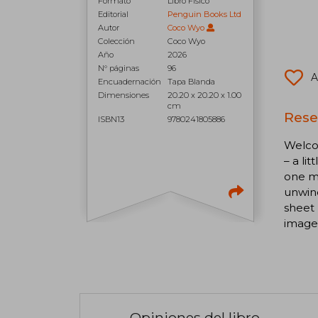
Formato
Libro Físico
Editorial
Penguin Books Ltd
Autor
Coco Wyo
Colección
Coco Wyo
Año
2026
N° páginas
96
A
Encuadernación
Tapa Blanda
Dimensiones
20.20 x 20.20 x 1.00
cm
Rese
ISBN13
9780241805886
Welcom
– a li
one mi
unwind
sheet 
image
Opiniones del libro