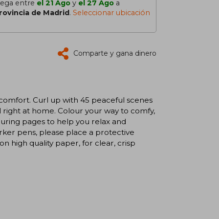
lega entre
el 21 Ago
y
el 27 Ago
a
rovincia de Madrid
.
Seleccionar ubicación
Comparte y gana dinero
comfort. Curl up with 45 peaceful scenes
l right at home. Colour your way to comfy,
ouring pages to help you relax and
ker pens, please place a protective
n high quality paper, for clear, crisp