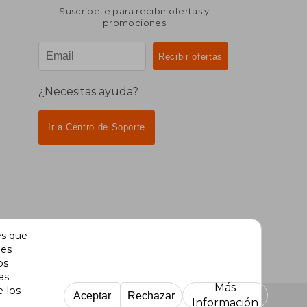
Suscríbete para recibir ofertas y
promociones
¿Necesitas ayuda?
Ir a Centro de Soporte
es que
des
os
es.
Más
e los
Aceptar
Rechazar
Información