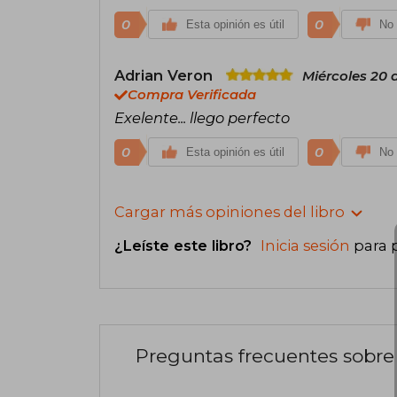
0
0
Esta opinión es útil
No 
Adrian Veron
Miércoles 20 
Compra Verificada
Exelente... llego perfecto
0
0
Esta opinión es útil
No 
Cargar más opiniones del libro
¿Leíste este libro?
Inicia sesión
para 
Preguntas frecuentes sobre 