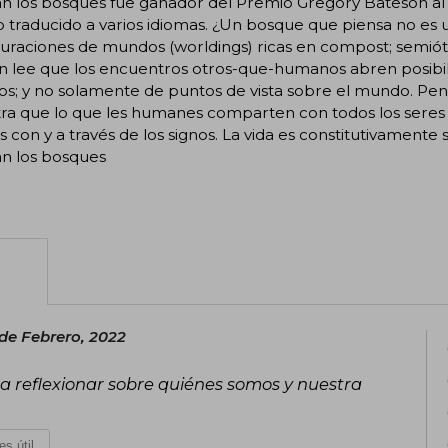
n los bosques fue ganador del Premio Gregory Bateson al 
o traducido a varios idiomas. ¿Un bosque que piensa no es
uraciones de mundos (worldings) ricas en compost; semióti
n lee que los encuentros otros-que-humanos abren posibil
s; y no solamente de puntos de vista sobre el mundo. P
a que lo que les humanes comparten con todos los seres v
s con y a través de los signos. La vida es constitutivame
an los bosques
 de Febrero, 2022
 a reflexionar sobre quiénes somos y nuestra
es útil