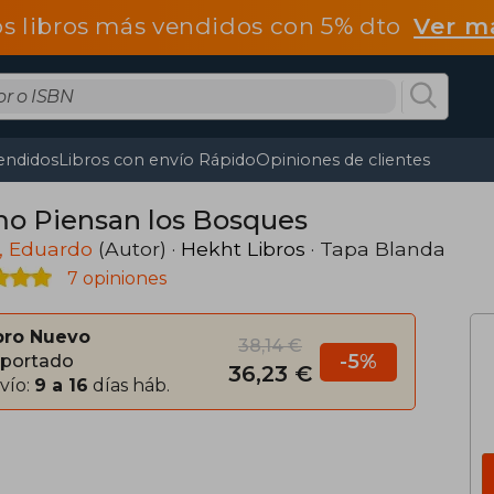
os libros más vendidos con 5% dto
Ver m
endidos
Libros con envío Rápido
Opiniones de clientes
o Piensan los Bosques
, Eduardo
(Autor) ·
Hekht Libros
· Tapa Blanda
7 opiniones
bro Nuevo
38,14 €
-5%
portado
36,23 €
vío:
9 a 16
días háb.