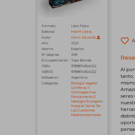
Formato
Libro Físico
Editorial
Hekht Libros
Autor
Kohn, Eduardo
A
Año
2021
Idioma
Español
N° páginas
348
Rese
Encuadernación
Tapa Blanda
ISBN
9789874954022
Al pon
ISBN13
9789874954022
tanto;
Editado en
Argentina
mismos
Categorías
Biología Vegetal
Coníferas Y
Amazon
Gimnospermas
seres
Pensamiento E
Ideología Ecologista
nuestr
Impacto Social De
herram
Las Cuestiones
Medioambientales
disti
oportu
pensa