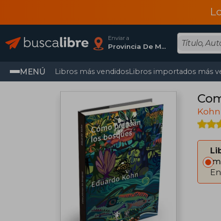
L
Enviar a
Provincia De Madrid
MENÚ
Libros más vendidos
Libros importados más v
Com
Kohn
Li
Im
En