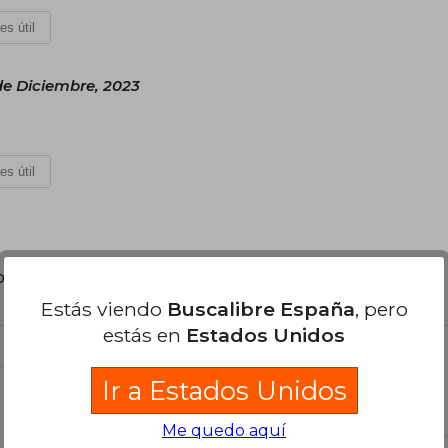
es útil
de Diciembre, 2023
es útil
poder agregar tu propia evaluación
.
Estás viendo
Buscalibre España
, pero
estás en
Estados Unidos
Ir a Estados Unidos
el libro
Me quedo aquí