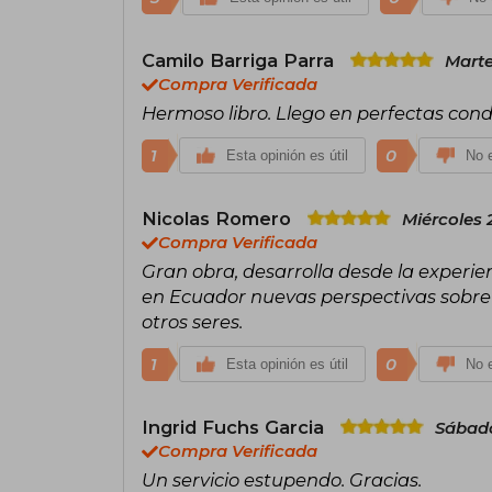
Camilo Barriga Parra
Marte
Compra Verificada
Hermoso libro. Llego en perfectas cond
1
0
Esta opinión es útil
No e
Nicolas Romero
Miércoles 
Compra Verificada
Gran obra, desarrolla desde la exper
en Ecuador nuevas perspectivas sobre 
otros seres.
1
0
Esta opinión es útil
No e
Ingrid Fuchs Garcia
Sábado
Compra Verificada
Un servicio estupendo. Gracias.