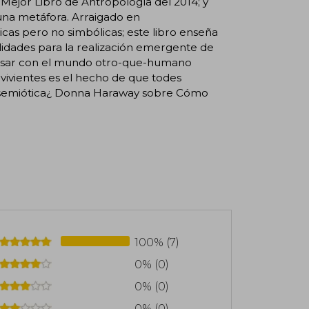
Mejor Libro de Antropología del 2014; y
 una metáfora. Arraigado en
cas pero no simbólicas; este libro enseña
idades para la realización emergente de
ensar con el mundo otro-que-humano
ivientes es el hecho de que todes
nte semiótica¿ Donna Haraway sobre Cómo
100% (7)
0% (0)
0% (0)
0% (0)