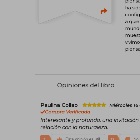
piensa
ha sid
config
a quie
mundo
muestr
vivimo
piens
Opiniones del libro
Paulina Collao
Miércoles 16
Compra Verificada
Interesante y profundo, una invitación
relación con la naturaleza.
3
0
Esta opinión es útil
No 