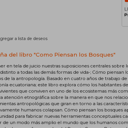
L
P
gregar a lista de deseos
ña del libro "Como Piensan los Bosques"
er en tela de juicio nuestras suposiciones centrales sobre l
 distinto a todas las demás formas de vida-; Cómo piensan
 de la antropología. Basado en cuatro años de trabajo de
ía ecuatoriana; este libro explora cómo los habitantes d
 vivientes que conviven en uno de los ecosistemas más c
a atención etnográfica sobre la manera en que nos relacio
ientas antropológicas que giran en torno a las característ
ntivamente humanos colapsan. Cómo piensan los bosques 
nidad para fabricar nuevas herramientas conceptuales cap
r de un modo más amplio el mundo que los humanos comp