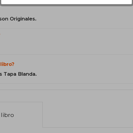
son Originales.
?
libro?
s Tapa Blanda.
libro