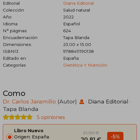
Editorial
Diana Editorial
Colección
Salud natural
Año
2022
Idioma
Español
N° páginas
624
Encuadernación
Tapa Blanda
Dimensiones
23.00 x 15.00
ISBN13
9788411190138
Editado en
España
Categorías
Dietética Y Nutrición
Como
Dr. Carlos Jaramillo
(Autor)
·
Diana Editorial
·
Tapa Blanda
5 opiniones
Libro Nuevo
21,90 €
-5%
Origen: España
20,81 €