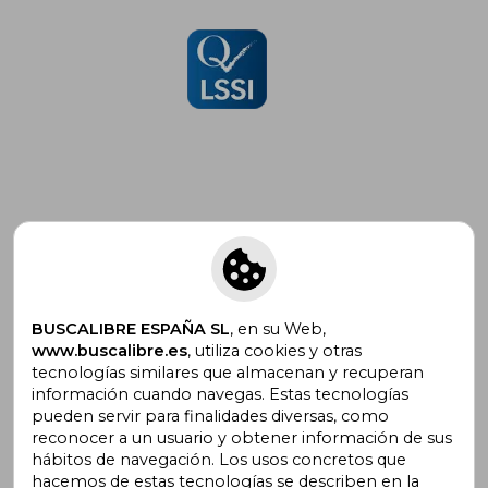
Suscríbete para recibir ofertas y
promociones
BUSCALIBRE ESPAÑA SL
, en su Web,
www.buscalibre.es
, utiliza cookies y otras
tecnologías similares que almacenan y recuperan
¿Necesitas ayuda?
información cuando navegas. Estas tecnologías
pueden servir para finalidades diversas, como
reconocer a un usuario y obtener información de sus
Ir a Centro de Soporte
hábitos de navegación. Los usos concretos que
hacemos de estas tecnologías se describen en la