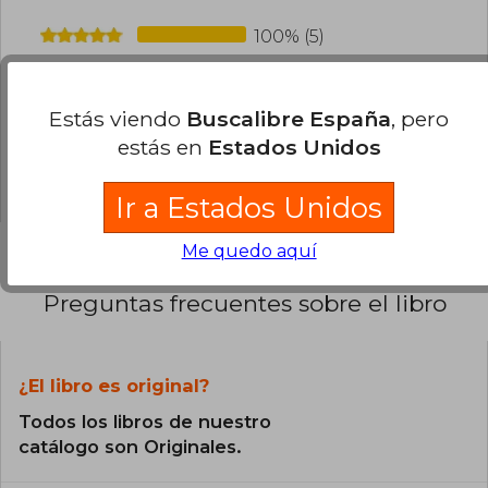
100% (5)
0% (0)
0% (0)
Estás viendo
Buscalibre España
, pero
0% (0)
estás en
Estados Unidos
0% (0)
Ir a Estados Unidos
Me quedo aquí
Preguntas frecuentes sobre el libro
¿El libro es original?
Todos los libros de nuestro
catálogo son Originales.