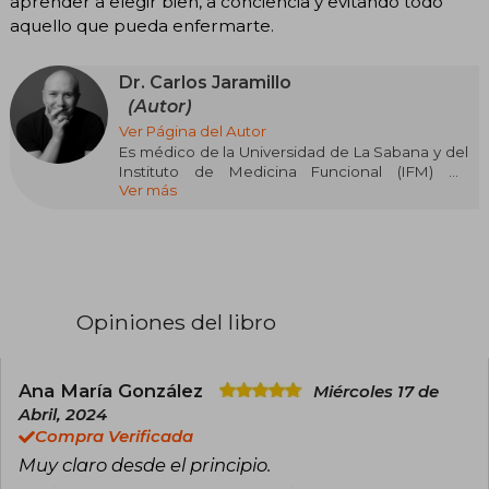
aprender a elegir bien, a conciencia y evitando todo
aquello que pueda enfermarte.
Dr. Carlos Jaramillo
(Autor)
Ver Página del Autor
Es médico de la Universidad de La Sabana y del
Instituto de Medicina Funcional (IFM) en
Ver más
Estados Unidos. Tiene especialidades en
Antiedad (A4M) y Fisiología y Bioquímica Clínica
(Universidad de Harvard). Inició su camino en la
nutrición de la mano de Stanley Dudrick, quien
fuera su maestro en el programa de Nutrición
Clínica e Hiperalimentación en la Universidad de
Yale.
Opiniones del libro
Es fundador del Instituto de Medicina Funcional
en el territorio hispano y tiene práctica clínica
en Bogotá, Colombia. Trabaja como docente y
Ana María González
Miércoles 17 de
asesor en investigación y desarrollo para
Abril, 2024
empresas multinacionales de alimentos. Es
Compra Verificada
speaker, autor, instagramer de medio tiempo,
Muy claro desde el principio.
cocinero aficionado, esposo y padre orgulloso.
Su pasión es encontrar la cura de raíz de las