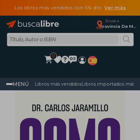
Los libros más vendidos con 5% dto
Ver más
Enviar a
Provincia De Madrid
0
MENÚ
Libros más vendidos
Libros importados más v