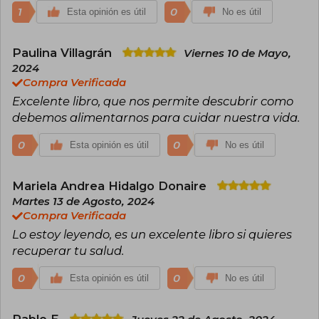
enfermedades crónicas y su misión, “educar
1
0
Esta opinión es útil
No es útil
con ciencia” al mayor número de personas
posible.
Paulina Villagrán
Viernes 10 de Mayo,
2024
Compra Verificada
Excelente libro, que nos permite descubrir como
debemos alimentarnos para cuidar nuestra vida.
0
0
Esta opinión es útil
No es útil
Mariela Andrea Hidalgo Donaire
Martes 13 de Agosto, 2024
Compra Verificada
Lo estoy leyendo, es un excelente libro si quieres
recuperar tu salud.
0
0
Esta opinión es útil
No es útil
Pablo E