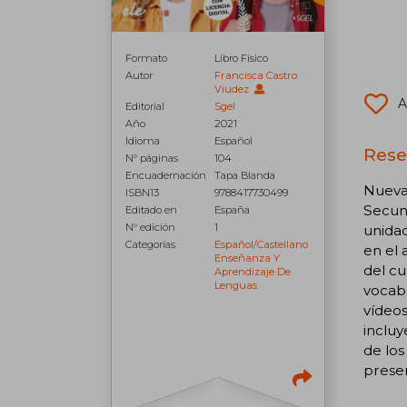
Formato
Libro Físico
Autor
Francisca Castro
Viudez
A
Editorial
Sgel
Año
2021
Idioma
Español
Rese
N° páginas
104
Encuadernación
Tapa Blanda
Nueva 
ISBN13
9788417730499
Secund
Editado en
España
N° edición
1
unidad
Categorías
Español/castellano
en el 
Enseñanza Y
del cu
Aprendizaje De
Lenguas
vocabu
vídeos
incluy
de los
prese