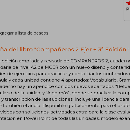
P
gregar a lista de deseos
ña del libro "Compañeros 2 Ejer + 3ª Edición"
edición ampliada y revisada de COMPAÑEROS 2, cuaderno de
aria de nivel A2 de MCER con un nuevo diseño y contenido
es de ejercicios para practicar y consolidar los contenidos 
aula y cada unidad contiene 4 apartados: Vocabulario, Gramá
aderno hay un apéndice con dos nuevos apartados: “Refuer
lario de la unidad, y “Algo más”, donde se practica la compr
 y transcripción de las audiciones. Incluye una licencia para
e también el audio. Disponible gratuitamente para el profes
 vídeos con soluciones; actividades extra para la clase eva
ntación en PowerPoint de todas las unidades, modelo exa