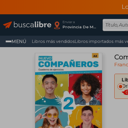
L
Enviar a
Provincia De Madrid
MENÚ
Libros más vendidos
Libros importados más v
Com
Franc
Li
Or