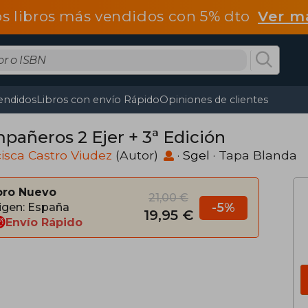
os libros más vendidos con 5% dto
Ver m
endidos
Libros con envío Rápido
Opiniones de clientes
pañeros 2 Ejer + 3ª Edición
isca Castro Viudez
(Autor)
·
Sgel
· Tapa Blanda
bro Nuevo
21,00 €
-5%
igen: España
19,95 €
Envío Rápido