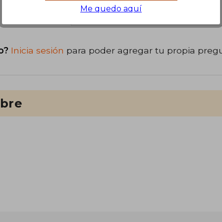
libro
Me quedo aquí
o?
Inicia sesión
para poder agregar tu propia preg
ibre