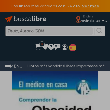
Los libros más vendidos con 5% dto
Ver más
Enviar a
Provincia De Madrid
0
MENÚ
Libros más vendidos
Libros importados más v