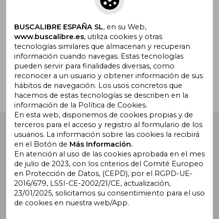
promociones
BUSCALIBRE ESPAÑA SL
, en su Web,
www.buscalibre.es
, utiliza cookies y otras
tecnologías similares que almacenan y recuperan
¿Necesitas ayuda?
información cuando navegas. Estas tecnologías
pueden servir para finalidades diversas, como
reconocer a un usuario y obtener información de sus
Ir a Centro de Soporte
hábitos de navegación. Los usos concretos que
hacemos de estas tecnologías se describen en la
información de la Política de Cookies.
En esta web, disponemos de cookies propias y de
terceros para el acceso y registro al formulario de los
Buscalibre España
. Calle Energía, 65, Nave 3 (08940),
usuarios. La información sobre las cookies la recibirá
Cornellà de Llobregat, Barcelona. Derechos Reservados.
en el Botón de
Más Información.
En atención al uso de las cookies aprobada en el mes
de julio de 2023, con los criterios del Comité Europeo
en Protección de Datos, (CEPD), por el RGPD-UE-
2016/679, LSSI-CE-2002/21/CE, actualización,
23/01/2025, solicitamos su consentimiento para el uso
de cookies en nuestra web/App.
Buscalibre Argentina
|
Buscalibre Chile
|
Buscalibre
Colombia
|
Buscalibre Ecuador
|
Buscalibre España
|