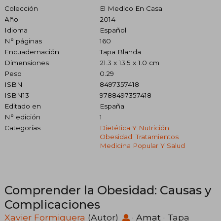
Colección
El Medico En Casa
Año
2014
Idioma
Español
N° páginas
160
Encuadernación
Tapa Blanda
Dimensiones
21.3 x 13.5 x 1.0 cm
Peso
0.29
ISBN
8497357418
ISBN13
9788497357418
Editado en
España
N° edición
1
Categorías
Dietética Y Nutrición
Obesidad: Tratamientos
Medicina Popular Y Salud
Comprender la Obesidad: Causas y
Complicaciones
Xavier Formiguera
(Autor)
·
Amat
· Tapa