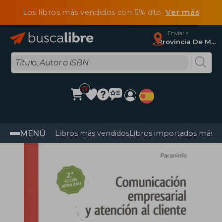
Los libros más vendidos con 5% dto
Ver más
Enviar a
Provincia De Madrid
0
MENÚ
Libros más vendidos
Libros importados más v