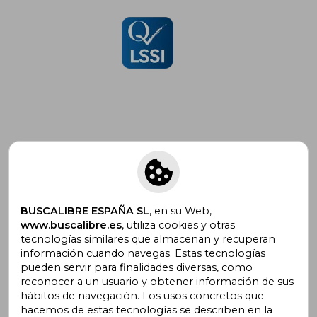
Suscríbete para recibir ofertas y
promociones
BUSCALIBRE ESPAÑA SL
, en su Web,
www.buscalibre.es
, utiliza cookies y otras
tecnologías similares que almacenan y recuperan
¿Necesitas ayuda?
información cuando navegas. Estas tecnologías
pueden servir para finalidades diversas, como
reconocer a un usuario y obtener información de sus
Ir a Centro de Soporte
hábitos de navegación. Los usos concretos que
hacemos de estas tecnologías se describen en la