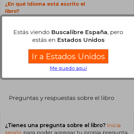
¿En qué Idioma está escrito el
libro?
El libro está escrito en Español.
Estás viendo
Buscalibre España
, pero
estás en
Estados Unidos
¿Cuál es la encuadernación de este libro?
La encuadernación de esta edición es Tapa
Ir a Estados Unidos
Blanda.
Me quedo aquí
Preguntas y respuestas sobre el libro
¿Tienes una pregunta sobre el libro?
Inicia
sesión
para poder agregar tu propia pregunta.