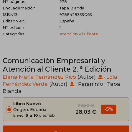
N° páginas
278
Encuadernación
Tapa Blanda
ISBN13
9788428339063
Editado en
España
N° edición
1
Categorías
Atención Al Cliente
Comunicación Empresarial y
Atención al Cliente 2. ª Edición
Elena María Fernández Rico
(Autor)
·
Lola
Fernández Verde
(Autor)
·
Paraninfo
· Tapa
Blanda
Libro Nuevo
29,50 €
-5%
Origen: España
28,03 €
Envío:
8 a 10
días háb.