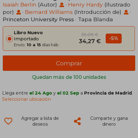
Isaiah Berlin
(Autor)
·
Henry Hardy
(Ilustrado
por)
·
Bernard Williams
(Introducción de)
·
Princeton University Press
· Tapa Blanda
Libro Nuevo
36,08 €
-5%
Importado
34,27 €
Envío:
10 a 15
días háb.
Comprar
Quedan más de 100 unidades
Llega entre
el 24 Ago
y
el 02 Sep
a
Provincia de Madrid
.
Seleccionar ubicación
Agregar a lista de
Comparte y gana
deseos
dinero