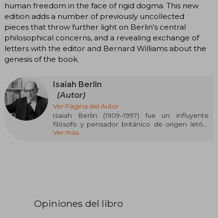
human freedom in the face of rigid dogma. This new
edition adds a number of previously uncollected
pieces that throw further light on Berlin's central
philosophical concerns, and a revealing exchange of
letters with the editor and Bernard Williams about the
genesis of the book.
Isaiah Berlin
(Autor)
Ver Página del Autor
Isaiah Berlin (1909–1997) fue un influyente
filósofo y pensador británico de origen letón,
Ver más
reconocido por sus aportes a la teoría política y
la historia de las ideas. Nacido en Riga, Letonia,
su familia emigró a Inglaterra en 1921. Estudió en
la Universidad de Oxford, donde se convirtió en
fellow del All Souls College y del New College,
además de fundar el Wolfson College. Durante
la Segunda Guerra Mundial, trabajó como
diplomático en Washington y Moscú. Fue
Opiniones del libro
presidente de la Academia Británica de 1974 a
1978 y recibió diversos premios por su labor