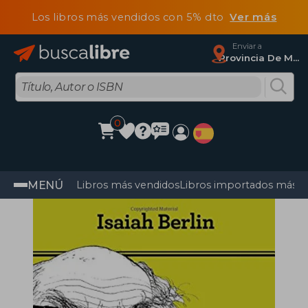
Los libros más vendidos con 5% dto
Ver más
Enviar a
Provincia De Madrid
0
MENÚ
Libros más vendidos
Libros importados más v