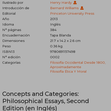
Ilustrado por
Henry Hardy
Introducción de
Bernard Williams
Editorial
Princeton University Press
Año
2013
Idioma
Inglés
N° páginas
384
Encuadernación
Tapa Blanda
Dimensiones
21.7 x 14.2 x 2.6 cm
Peso
0.36 kg.
ISBN13
9780691157498
N° edición
0002
Categorías
Filosofía Occidental Desde 1800,
Aproximadamente
Filosofía Ética Y Moral
Concepts and Categories:
Philosophical Essays, Second
Edition (en Inglés)