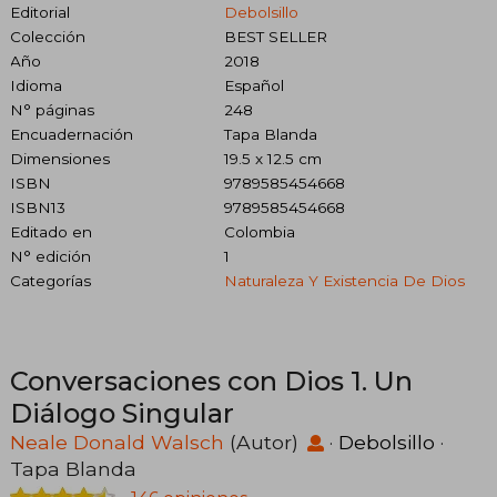
Editorial
Debolsillo
Colección
BEST SELLER
Año
2018
Idioma
Español
N° páginas
248
Encuadernación
Tapa Blanda
Dimensiones
19.5 x 12.5 cm
ISBN
9789585454668
ISBN13
9789585454668
Editado en
Colombia
N° edición
1
Categorías
Naturaleza Y Existencia De Dios
Conversaciones con Dios 1. Un
Diálogo Singular
Neale Donald Walsch
(Autor)
·
Debolsillo
·
Tapa Blanda