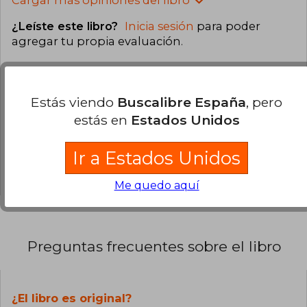
¿Leíste este libro?
Inicia sesión
para poder
agregar tu propia evaluación
.
85% (124)
7% (10)
Estás viendo
Buscalibre España
, pero
estás en
Estados Unidos
3% (5)
1% (2)
Ir a Estados Unidos
3% (5)
Me quedo aquí
Preguntas frecuentes sobre el libro
¿El libro es original?