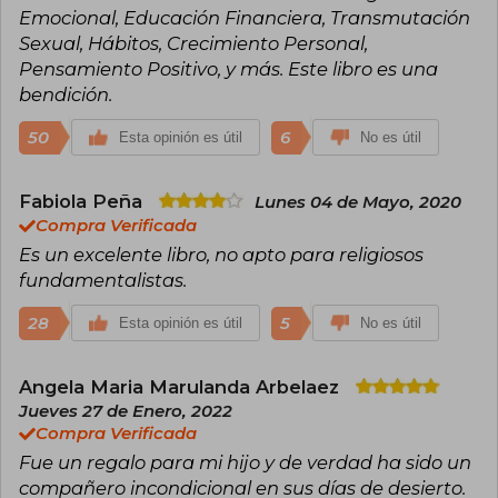
experiencia espiritual personal y
Emocional, Educación Financiera, Transmutación
contemporánea. También es fundador del
Sexual, Hábitos, Crecimiento Personal,
movimiento espiritual “Equipo Humanidad”,
dedicado a expandir estas nuevas creencias de
Pensamiento Positivo, y más. Este libro es una
unidad y conexión universal. Actualmente, vive
bendición.
en Oregon y continúa difundiendo su mensaje
de amor, gratitud y transformación interior.
50
6
Esta opinión es útil
No es útil
Fabiola Peña
Lunes 04 de Mayo, 2020
Compra Verificada
Es un excelente libro, no apto para religiosos
fundamentalistas.
28
5
Esta opinión es útil
No es útil
Angela Maria Marulanda Arbelaez
Jueves 27 de Enero, 2022
Compra Verificada
Fue un regalo para mi hijo y de verdad ha sido un
compañero incondicional en sus días de desierto.