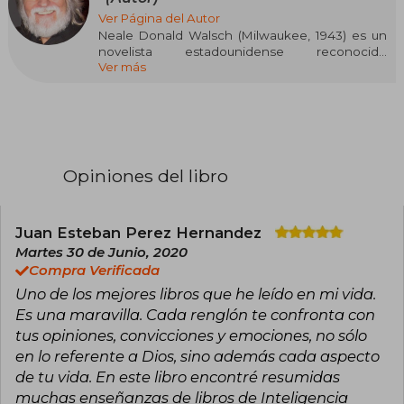
Ver Página del Autor
Neale Donald Walsch (Milwaukee, 1943) es un
novelista estadounidense reconocido
Ver más
mundialmente por su serie best seller
Conversaciones con Dios, traducida a 37
idiomas y vendida por millones de ejemplares.
Tras atravesar una profunda crisis personal y
espiritual, Walsch inició al inicio de los años 90
un proceso de diálogo con Dios que dio lugar a
sus libros más emblemáticos: Conversaciones
Opiniones del libro
con Dios (volúmenes I-III), Amistad con Dios,
Comunión con Dios, El Dios del mañana y Lo
que Dios quiere, entre otros. Su obra promueve
una “nueva espiritualidad” que unifica creencias
Juan Esteban Perez Hernandez
y enfatiza que todos somos uno con Dios y con
Martes 30 de Junio, 2020
la vida.
Compra Verificada
Uno de los mejores libros que he leído en mi vida.
Ganador de un gran reconocimiento global,
varios de sus títulos han figurado en la lista de
Es una maravilla. Cada renglón te confronta con
best sellers del New York Times, y en 2007 su
tus opiniones, convicciones y emociones, no sólo
libro fue adaptado al cine con gran repercusión.
en lo referente a Dios, sino además cada aspecto
Walsch sostiene que sus textos están
de tu vida. En este libro encontré resumidas
inspirados por Dios, pero no están ligados a
doctrinas religiosas específicas, invitando a una
muchas enseñanzas de libros de Inteligencia