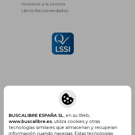
Incentivo a la Lectura
Libros Recomendados
Suscríbete para recibir ofertas y
promociones
BUSCALIBRE ESPAÑA SL
, en su Web,
www.buscalibre.es
, utiliza cookies y otras
tecnologías similares que almacenan y recuperan
¿Necesitas ayuda?
información cuando navegas. Estas tecnologías