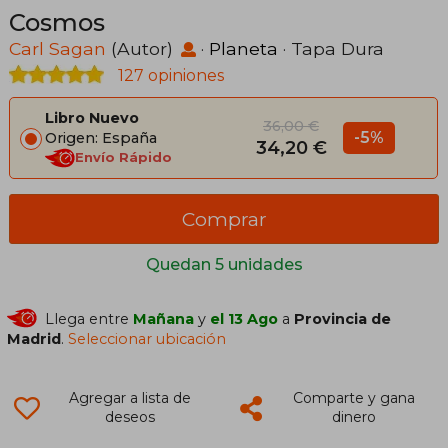
Cosmos
Carl Sagan
(Autor)
·
Planeta
· Tapa Dura
127 opiniones
Libro Nuevo
36,00 €
-5%
Origen: España
34,20 €
Envío Rápido
Comprar
Quedan 5 unidades
Llega entre
Mañana
y
el 13 Ago
a
Provincia de
Madrid
.
Seleccionar ubicación
Agregar a lista de
Comparte y gana
deseos
dinero