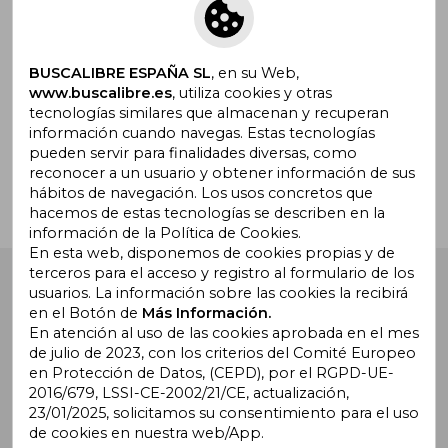
Suscríbete para recibir ofertas y
promociones
BUSCALIBRE ESPAÑA SL
, en su Web,
www.buscalibre.es
, utiliza cookies y otras
tecnologías similares que almacenan y recuperan
¿Necesitas ayuda?
información cuando navegas. Estas tecnologías
pueden servir para finalidades diversas, como
reconocer a un usuario y obtener información de sus
Ir a Centro de Soporte
hábitos de navegación. Los usos concretos que
hacemos de estas tecnologías se describen en la
información de la Política de Cookies.
En esta web, disponemos de cookies propias y de
terceros para el acceso y registro al formulario de los
Buscalibre España
. Calle Energía, 65, Nave 3 (08940),
usuarios. La información sobre las cookies la recibirá
Cornellà de Llobregat, Barcelona. Derechos Reservados.
en el Botón de
Más Información.
En atención al uso de las cookies aprobada en el mes
de julio de 2023, con los criterios del Comité Europeo
en Protección de Datos, (CEPD), por el RGPD-UE-
2016/679, LSSI-CE-2002/21/CE, actualización,
23/01/2025, solicitamos su consentimiento para el uso
de cookies en nuestra web/App.
Buscalibre Argentina
|
Buscalibre Chile
|
Buscalibre