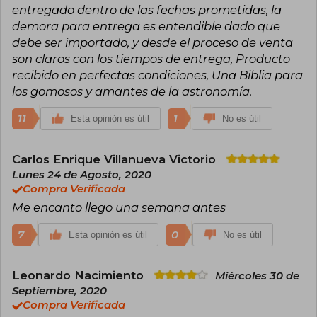
"Literatura general de no ficción" por su libro Los
entregado dentro de las fechas prometidas, la
dragones del Edén.
demora para entrega es entendible dado que
debe ser importado, y desde el proceso de venta
A lo largo de su vida, Sagan recibió numerosos
premios y condecoraciones por su labor como
son claros con los tiempos de entrega, Producto
comunicador de la ciencia y la cultura. Hoy es
recibido en perfectas condiciones, Una Biblia para
considerado uno de los divulgadores de la
los gomosos y amantes de la astronomía.
ciencia más carismáticos e influyentes, gracias a
su capacidad de transmitir las ideas científicas y
11
1
Esta opinión es útil
No es útil
los aspectos culturales al público no
especializado con sencillez no exenta de rigor.
Carlos Enrique Villanueva Victorio
Lunes 24 de Agosto, 2020
Compra Verificada
Me encanto llego una semana antes
7
0
Esta opinión es útil
No es útil
Leonardo Nacimiento
Miércoles 30 de
Septiembre, 2020
Compra Verificada