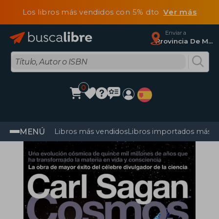
Los libros más vendidos con 5% dto
Ver más
Enviar a
Provincia De Madrid
0
MENÚ
Libros más vendidos
Libros importados más v