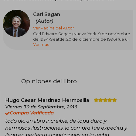
Carl Sagan
(Autor)
Ver Página del Autor
Carl Edward Sagan (Nueva York, 9 de noviembre
de 1934-Seattle, 20 de diciembre de 1996) fue un
Ver más
astrónomo, astrofísico, cosmólogo,
astrobiólogo, escritor y divulgador científico
estadounidense. Inicialmente fue profesor
asociado de la Universidad de Harvard y
posteriormente profesor principal de la
Universidad de Cornell. En esta última, fue el
primer científico en ocupar la Cátedra David
Opiniones del libro
Duncan de Astronomía y Ciencias del Espacio,
creada en 1976, y además director del
Laboratorio de Estudios Planetarios.
Hugo Cesar Martinez Hermosilla
Fue un defensor del pensamiento escéptico
Viernes 30 de Septiembre, 2016
científico y del método científico, pionero de la
Compra Verificada
exobiología, promotor de la búsqueda de
todo ok, un libro increible, de tapa dura y
inteligencia extraterrestre a través del proyecto
SETI. Impulsó el envío de mensajes a bordo de
hermosas ilustraciones. la compra fue expedita y
sondas espaciales, destinados a informar a
llego en perfectas condiciones en la fecha