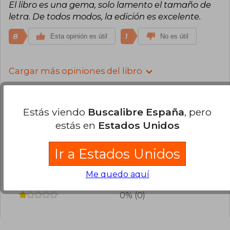
El libro es una gema, solo lamento el tamaño de
letra. De todos modos, la edición es excelente.
8
1
Esta opinión es útil
No es útil
Cargar más opiniones del libro
¿Leíste este libro?
Inicia sesión
para poder
agregar tu propia evaluación
.
Estás viendo
Buscalibre España
, pero
estás en
Estados Unidos
93% (118)
6% (7)
Ir a Estados Unidos
2% (2)
Me quedo aquí
0% (0)
0% (0)