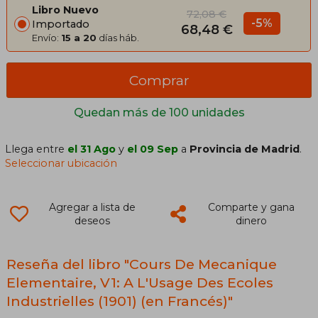
Libro Nuevo
72,08 €
-5%
Importado
68,48 €
Envío:
15 a 20
días háb.
Comprar
Quedan más de 100 unidades
Llega entre
el 31 Ago
y
el 09 Sep
a
Provincia de Madrid
.
Seleccionar ubicación
Agregar a lista de
Comparte y gana
deseos
dinero
Reseña del libro "Cours De Mecanique
Elementaire, V1: A L'Usage Des Ecoles
Industrielles (1901) (en Francés)"