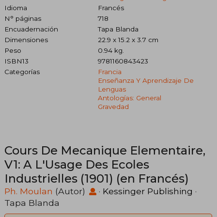
Idioma
Francés
N° páginas
718
Encuadernación
Tapa Blanda
Dimensiones
22.9 x 15.2 x 3.7 cm
Peso
0.94 kg.
ISBN13
9781160843423
Categorías
Francia
Enseñanza Y Aprendizaje De
Lenguas
Antologías: General
Gravedad
Cours De Mecanique Elementaire,
V1: A L'Usage Des Ecoles
Industrielles (1901) (en Francés)
Ph. Moulan
(Autor)
·
Kessinger Publishing
·
Tapa Blanda