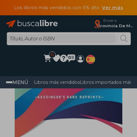
Los libros más vendidos con 5% dto
Ver más
Enviar a
Provincia De Madrid
0
MENÚ
Libros más vendidos
Libros importados más v