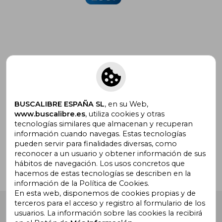
Suscríbete para recibir ofertas y
promociones
BUSCALIBRE ESPAÑA SL
, en su Web,
www.buscalibre.es
, utiliza cookies y otras
tecnologías similares que almacenan y recuperan
¿Necesitas ayuda?
información cuando navegas. Estas tecnologías
pueden servir para finalidades diversas, como
reconocer a un usuario y obtener información de sus
Ir a Centro de Soporte
hábitos de navegación. Los usos concretos que
hacemos de estas tecnologías se describen en la
información de la Política de Cookies.
En esta web, disponemos de cookies propias y de
terceros para el acceso y registro al formulario de los
Buscalibre España
. Calle Energía, 65, Nave 3 (08940),
usuarios. La información sobre las cookies la recibirá
Cornellà de Llobregat, Barcelona. Derechos Reservados.