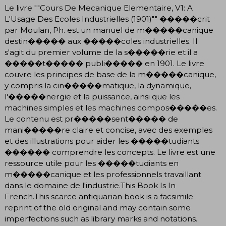
Le livre ""Cours De Mecanique Elementaire, V1: A
L'Usage Des Ecoles Industrielles (1901)"" �����crit
par Moulan, Ph. est un manuel de m�����canique
destin����� aux �����coles industrielles. Il
s'agit du premier volume de la s�����rie et il a
�����t����� publi����� en 1901. Le livre
couvre les principes de base de la m�����canique,
y compris la cin�����matique, la dynamique,
l'�����nergie et la puissance, ainsi que les
machines simples et les machines compos�����es.
Le contenu est pr�����sent����� de
mani�����re claire et concise, avec des exemples
et des illustrations pour aider les �����tudiants
������ comprendre les concepts. Le livre est une
ressource utile pour les �����tudiants en
m�����canique et les professionnels travaillant
dans le domaine de l'industrie.This Book Is In
French.This scarce antiquarian book is a facsimile
reprint of the old original and may contain some
imperfections such as library marks and notations.