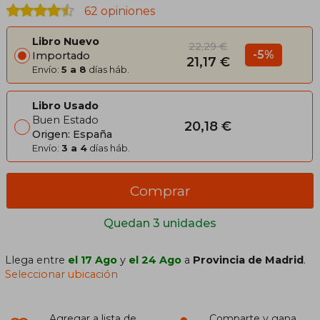
62 opiniones
Libro Nuevo
22,29 €
-5%
Importado
21,17 €
Envío:
5 a 8
días háb.
Libro Usado
Buen Estado
20,18 €
Origen: España
Envío:
3 a 4
días háb.
Comprar
Quedan 3 unidades
Llega entre
el 17 Ago
y
el 24 Ago
a
Provincia de Madrid
.
Seleccionar ubicación
Agregar a lista de
Comparte y gana