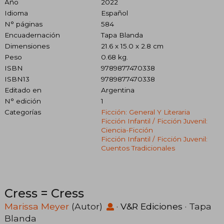
Año
2022
Idioma
Español
N° páginas
584
Encuadernación
Tapa Blanda
Dimensiones
21.6 x 15.0 x 2.8 cm
Peso
0.68 kg.
ISBN
9789877470338
ISBN13
9789877470338
Editado en
Argentina
N° edición
1
Categorías
Ficción: General Y Literaria
Ficción Infantil / Ficción Juvenil:
Ciencia-Ficción
Ficción Infantil / Ficción Juvenil:
Cuentos Tradicionales
Cress = Cress
Marissa Meyer
(Autor)
·
V&R Ediciones
· Tapa
Blanda