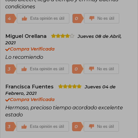
futurista.
condiciones
4
0
Esta opinión es útil
No es útil
Miguel Orellana
Jueves 08 de Abril,
2021
Compra Verificada
Lo recomiendo
3
0
Esta opinión es útil
No es útil
Francisca Fuentes
Jueves 04 de
Febrero, 2021
Compra Verificada
Hermoso, precioso tiempo acordado excelente
estado
3
0
Esta opinión es útil
No es útil