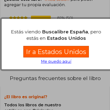
agregar tu propia evaluación
.
81% (50)
10% (6)
Estás viendo
Buscalibre España
, pero
6% (4)
estás en
Estados Unidos
0% (0)
3% (2)
Ir a Estados Unidos
Me quedo aquí
Preguntas frecuentes sobre el libro
¿El libro es original?
Todos los libros de nuestro