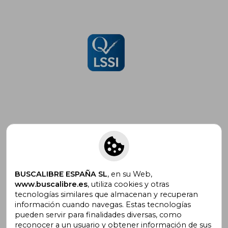
Suscríbete para recibir ofertas y
promociones
BUSCALIBRE ESPAÑA SL
, en su Web,
www.buscalibre.es
, utiliza cookies y otras
tecnologías similares que almacenan y recuperan
¿Necesitas ayuda?
información cuando navegas. Estas tecnologías
pueden servir para finalidades diversas, como
reconocer a un usuario y obtener información de sus