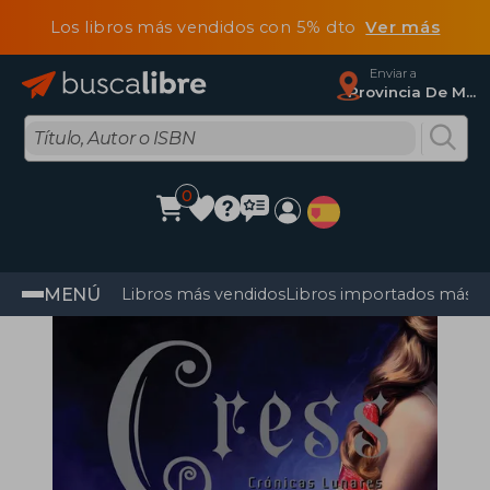
Los libros más vendidos con 5% dto
Ver más
Enviar a
Provincia De Madrid
0
MENÚ
Libros más vendidos
Libros importados más v