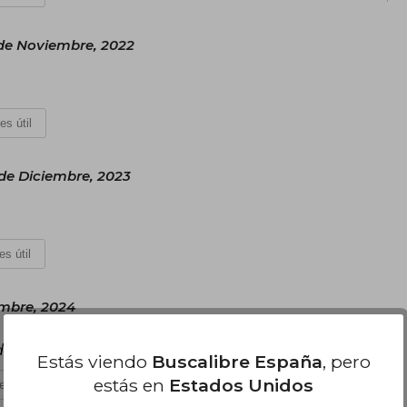
 de Noviembre, 2022
es útil
de Diciembre, 2023
es útil
embre, 2024
iciones :D
Estás viendo
Buscalibre España
, pero
estás en
Estados Unidos
es útil