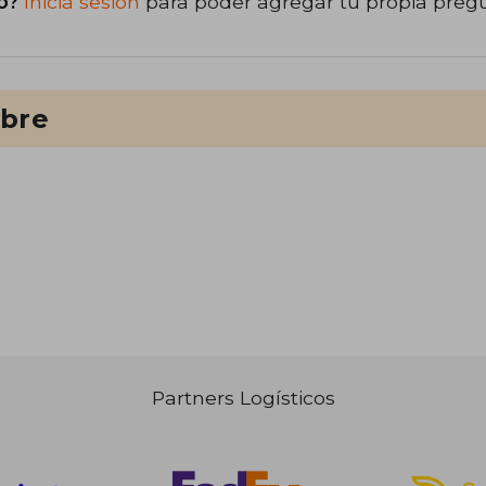
o?
Inicia sesión
para poder agregar tu propia preg
ibre
Partners Logísticos