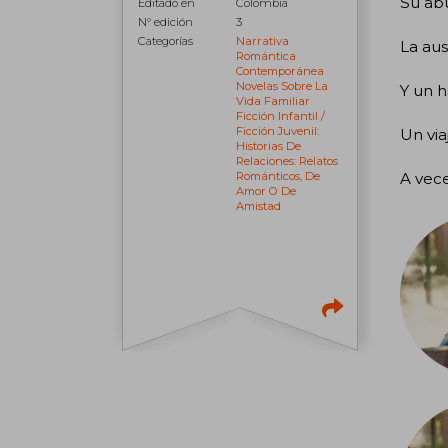
Su abu
Editado en
Colombia
N° edición
3
Categorías
Narrativa
La au
Romántica
Contemporánea
Novelas Sobre La
Y un h
Vida Familiar
Ficción Infantil /
Ficción Juvenil:
Un via
Historias De
Relaciones: Relatos
A vece
Románticos, De
Amor O De
Amistad