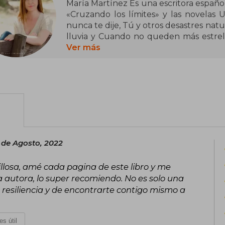
María Martínez Es una escritora español
«Cruzando los límites» y las novelas 
nunca te dije, Tú y otros desastres natur
lluvia y Cuando no queden más estrella
tratan la complejidad de las emociones,
Ver más
Le encanta pasar el tiempo entre amigos
de su nueva afición por el K-pop y la cu
 de Agosto, 2022
llosa, amé cada pagina de este libro y me
 autora, lo super recomiendo. No es solo una
e resiliencia y de encontrarte contigo mismo a
es útil