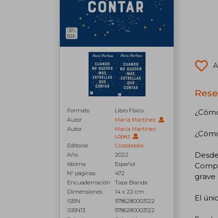
A
Rese
Formato
Libro Físico
¿Cómo 
Autor
María Martínez
Autor
María Martínez
¿Cómo
López
Editorial
Crossbooks
Desde 
Año
2022
Idioma
Español
Compañ
N° páginas
472
grave
Encuadernación
Tapa Blanda
Dimensiones
14 x 22 cm
El ún
ISBN
9786280003122
ISBN13
9786280003122