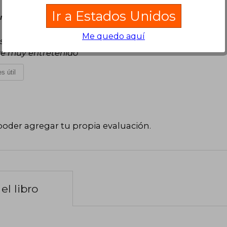
Ir a Estados Unidos
rcoles 09 de Julio, 2025
Me quedo aquí
os personajes, ver el cambio de cada uno y como
ce muy entretenido
s útil
poder agregar tu propia evaluación
.
el libro