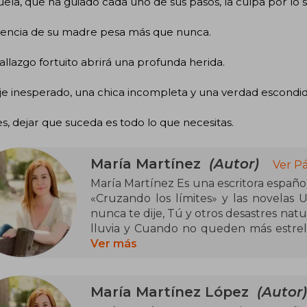
ela, que ha guiado cada uno de sus pasos, la culpa por lo 
sencia de su madre pesa más que nunca.
allazgo fortuito abrirá una profunda herida.
je inesperado, una chica incompleta y una verdad escondid
s, dejar que suceda es todo lo que necesitas.
María Martínez
(Autor)
Ver P
María Martínez Es una escritora español
«Cruzando los límites» y las novelas 
nunca te dije, Tú y otros desastres natur
lluvia y Cuando no queden más estrella
tratan la complejidad de las emociones,
Ver más
Le encanta pasar el tiempo entre amigos
de su nueva afición por el K-pop y la cu
María Martínez López
(Autor)