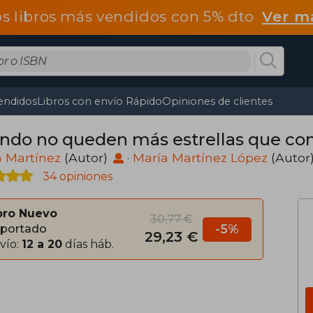
os libros más vendidos con 5% dto
Ver m
endidos
Libros con envío Rápido
Opiniones de clientes
ndo no queden más estrellas que con
a Martínez
(Autor)
·
María Martínez López
(Autor
34 opiniones
bro Nuevo
30,77 €
-5%
portado
29,23 €
vío:
12 a 20
días háb.