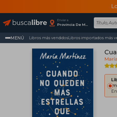
L
Enviar a
Provincia De Madrid
MENÚ
Libros más vendidos
Libros importados más v
Cua
Marí
Li
Im
En