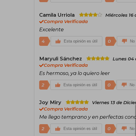
Camila Urriola
Miércoles 16
Compra Verificada
Excelente
4
0
Esta opinión es útil
No 
Maryuli Sánchez
Lunes 04 
Compra Verificada
Es hermoso, ya lo quiero leer
2
0
Esta opinión es útil
No 
Joy Miry
Viernes 13 de Dici
Compra Verificada
Me llego temprano y en perfectas cond
2
0
Esta opinión es útil
No 