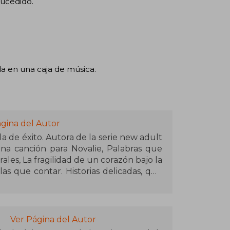
sucedido.
a en una caja de música.
ágina del Autor
a de éxito. Autora de la serie new adult
Una canción para Novalie, Palabras que
ales, La fragilidad de un corazón bajo la
s que contar. Historias delicadas, que
 y temas como la familia y la identidad.
, libros y música. Últimamente disfruta
ltura coreana.
Ver Página del Autor